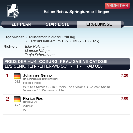
ANMELDEN
Hallen-Reit u. Springturnier Illingen
ZEITPLAN
STARTLISTE
ERGEBNISSE
Ergebnisse:
2 Teilnehmer in dieser Prüfung.
Zuletzt aktualisiert um 16:20 Uhr (26.10.2025)
Richter:
Elke Hoffmann
Maurice Krüger
Tanja Scherrmann
PREIS DER HUK -COBURG, FRAU SABINE CATOSIE
11/2 SENIOREN-REITER-WB SCHRITT - TRAB Ü18
1
Johannes Nenno
7.20
RV G.Hirschelau Emmersweiler e
082
Ricordo Nero
W / Old / Schwb / 2016 / Rocky Lee / Sirtaki / B: Catosie,Sabine
Valentine / Z: Walsemann,Ute
2
Florian Pies
7.00
RFV Illtal e.V.
127
Adieux
W