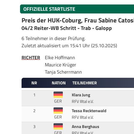
OFFIZIELLE STARTLISTE
Preis der HUK-Coburg, Frau Sabine Catos
04/2 Reiter-WB Schritt - Trab - Galopp
6 Teilnehmer in dieser Prüfung.
Zuletzt aktualisiert um 15:41 Uhr (25.10.2025)
RICHTER
Elke Hoffmann
Maurice Krüger
Tanja Scherrmann
NR
NATION
TEILNEHMER
1
Klara Jung
GER
RFV Illtal e.V.
2
Tessa Recktenwald
GER
RFV Illtal e.V.
3
Anna Berghaus
GER
RFV Illtal e.V.