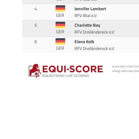
4
Jennifer Lambert
GER
RFV Illtal e.V.
5
Charlotte Ney
GER
RFV Dreiländereck e.V
6
Elena Kolb
GER
RFV Dreiländereck e.V
www.equi-score.com i
obliegt allein dem je