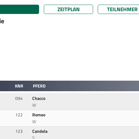
ZEITPLAN
TEILNEHMER
ie
KNR
PFERD
094
Chacco
W
122
Romeo
W
123
Candela
S