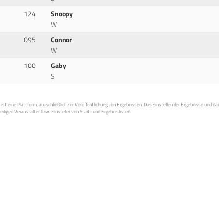
124
Snoopy
W
095
Connor
W
100
Gaby
S
st eine Plattform, ausschließlich zur Veröffentlichung von Ergebnissen. Das Einstellen der Ergebnisse und da
weiligen Veranstalter bzw. Einsteller von Start- und Ergebnislisten.