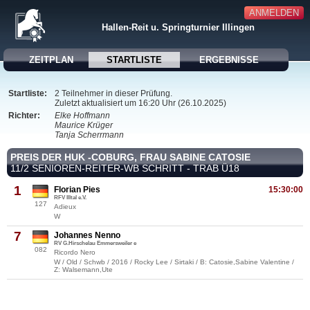
ANMELDEN
Hallen-Reit u. Springturnier Illingen
ZEITPLAN
STARTLISTE
ERGEBNISSE
Startliste:
2 Teilnehmer in dieser Prüfung.
Zuletzt aktualisiert um 16:20 Uhr (26.10.2025)
Richter:
Elke Hoffmann
Maurice Krüger
Tanja Scherrmann
PREIS DER HUK -COBURG, FRAU SABINE CATOSIE
11/2 SENIOREN-REITER-WB SCHRITT - TRAB Ü18
1
Florian Pies
15:30:00
RFV Illtal e.V.
127
Adieux
W
7
Johannes Nenno
RV G.Hirschelau Emmersweiler e
082
Ricordo Nero
W / Old / Schwb / 2016 / Rocky Lee / Sirtaki / B: Catosie,Sabine Valentine /
Z: Walsemann,Ute