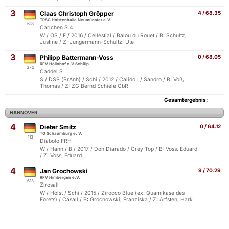
3
Claas Christoph Gröpper
4 / 68.35
TRSG Holstenhalle Neumünster e.V.
618
Carlchen S 4
W / OS / F / 2016 / Cellestial / Balou du Rouet / B: Schultz,
Justine / Z: Jungermann-Schultz, Ute
3
Philipp Battermann-Voss
0 / 68.05
RFV Höllnhof e.V.Schülp
370
Caddel S
S / DSP (BrAnh) / Schi / 2012 / Calido I / Sandro / B: Voß,
Thomas / Z: ZG Bernd Schiele GbR
Gesamtergebnis:
HANNOVER
4
Dieter Smitz
0 / 64.12
TG Schaumburg e. V.
113
Diabolo FRH
W / Hann / B / 2017 / Don Diarado / Grey Top / B: Voss, Eduard
/ Z: Voss, Eduard
4
Jan Grochowski
9 / 70.29
RFV Himbergen e.V.
613
Zirosall
W / Holst / Schi / 2015 / Zirocco Blue (ex: Quamikase des
Forets) / Casall / B: Grochowski, Franziska / Z: Arfsten, Hark