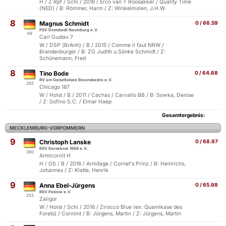
H / Z.Rpf / Schi / 2016 / Erco van T Roosakker / Quality Time
(NED) / B: Römmer, Harm / Z: Winkelmolen, J.H.W.
8
Magnus Schmidt
0 / 66.59
PSV Domstadt Naumburg e.V.
69
Carl Gustav 7
W / DSP (BrAnh) / B / 2015 / Comme il faut NRW /
Brandenburger / B: ZG Judith u.Sönke Schmidt / Z:
Schünemann, Fred
8
Tino Bode
0 / 64.68
RV am Geiseltalsee Braunsbedra e.V.
262
Chicago 187
W / Holst / B / 2011 / Cachas / Carvallo BB / B: Sowka, Denise
/ Z: Sofino S.C. / Elmar Haep
Gesamtergebnis:
MECKLEMBURG-VORPOMMERN
9
Christoph Lanske
0 / 68.97
RSV Dersekow 1968 e.V.
360
Armicornit H
H / OS / B / 2016 / Armitage / Cornet's Prinz / B: Heinrichs,
Johannes / Z: Klatte, Henrik
9
Anna Ebel-Jürgens
0 / 65.98
RSV Polzow e.V
252
Zaligor
W / Holst / Schi / 2016 / Zirocco Blue (ex: Quamikase des
Forets) / Cormint / B: Jürgens, Martin / Z: Jürgens, Martin