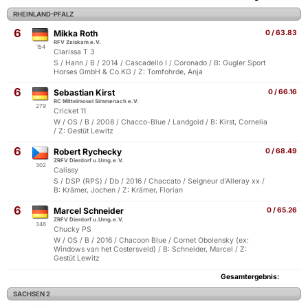
RHEINLAND-PFALZ
6
Mikka Roth
0 / 63.83
RFV Zeiskam e.V.
154
Clarissa T 3
S / Hann / B / 2014 / Cascadello I / Coronado / B: Gugler Sport
Horses GmbH & Co.KG / Z: Tomfohrde, Anja
6
Sebastian Kirst
0 / 66.16
RC Mittelmosel Simmenach e.V.
279
Cricket 11
W / OS / B / 2008 / Chacco-Blue / Landgold / B: Kirst, Cornelia
/ Z: Gestüt Lewitz
6
Robert Rychecky
0 / 68.49
ZRFV Dierdorf u.Umg.e.V.
302
Calissy
S / DSP (RPS) / Db / 2016 / Chaccato / Seigneur d'Alleray xx /
B: Krämer, Jochen / Z: Krämer, Florian
6
Marcel Schneider
0 / 65.26
ZRFV Dierdorf u.Umg.e.V.
346
Chucky PS
W / OS / B / 2016 / Chacoon Blue / Cornet Obolensky (ex:
Windows van het Costersveld) / B: Schneider, Marcel / Z:
Gestüt Lewitz
Gesamtergebnis:
SACHSEN 2