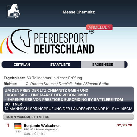
Messe Chemnitz
ANMELDEN
ZEITPLAN
STARTLISTE
ERGEBNISSE
Ergebnisse:
60 Teilnehmer in dieser Prüfung.
Richter:
C:
Doreen Krause / Dominik Jahn / Simone Bothe
UM DEN PREIS DER LTZ CHEMNITZ GMBH UND
ERGODESK® - EINE MARKE DER VECON GMBH
- EHRENPREISE VON PRESTIGE & EURORIDING BY SATTLEREI TOM
BÜTTNER
14 MANNSCH.SPRINGPRÜFUNG DER LANDESVERBÄNDE KL.S** 145CM
BADEN-W&UUML;RTTEMBERG
1
Benjamin Wulschner
32 / 62.20
RFV 1952 Schwetzingen e.V.
640
Castle Camiro