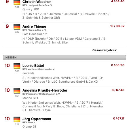
9
Christin Wascher
4 / 64.40
RFV Landgest.Redefin e.V.
337
Quincy 200
H / OS / B / 2011 / Quintero / Cellestial / B: Drewke, Christin /
Z: Schmidt & Schmidt GbR
9
Andre Thieme
13 / 88.32
RFV Plau am See e.V.
482
Last Gentleman 2
H / DSP (BrAnh) / Db / 2015 / Latour VDM / Caretano Z / B:
Schmitt, Wiebke / Z: Imhof, Elke
Gesamtergebnis:
HESSEN
10
Leonie Büttel
0 / 66.90
RFV Vorderer Odenwald e.V.
509
Jevenda
S / Niederländisches Wblt. -KWPN- / B / 2014 / Verdi (Q-
Verdi) / Diarado / B: L&C Sporthorses GmbH & Co.KG
10
Angelina Krauße-Herröder
8 / 67.48
RV Philippshof Gräfenhausen e.V.
661
Macho SIH
W / Niederländisches Wblt. -KWPN- / B / 2017 / Herald /
Comme il faut NRW / B: Boos, Christiane / Z: J. Hiemstra
u.L.Hiemstra-Bleyie
10
Jörg Oppermann
0 / 67.17
RFV Elz e.V.
228
Olymp 58