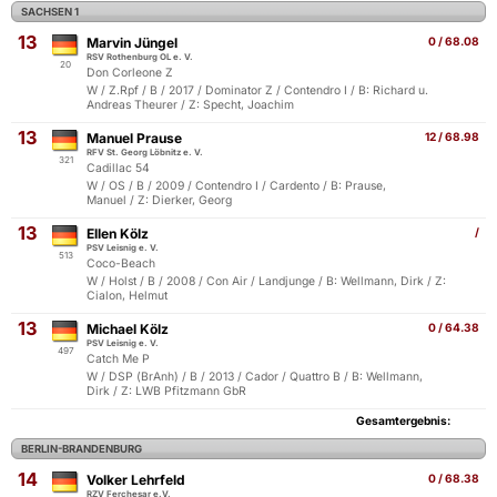
SACHSEN 1
13
Marvin Jüngel
0 / 68.08
RSV Rothenburg OL e. V.
20
Don Corleone Z
W / Z.Rpf / B / 2017 / Dominator Z / Contendro I / B: Richard u.
Andreas Theurer / Z: Specht, Joachim
13
Manuel Prause
12 / 68.98
RFV St. Georg Löbnitz e. V.
321
Cadillac 54
W / OS / B / 2009 / Contendro I / Cardento / B: Prause,
Manuel / Z: Dierker, Georg
13
Ellen Kölz
/
PSV Leisnig e. V.
513
Coco-Beach
W / Holst / B / 2008 / Con Air / Landjunge / B: Wellmann, Dirk / Z:
Cialon, Helmut
13
Michael Kölz
0 / 64.38
PSV Leisnig e. V.
497
Catch Me P
W / DSP (BrAnh) / B / 2013 / Cador / Quattro B / B: Wellmann,
Dirk / Z: LWB Pfitzmann GbR
Gesamtergebnis:
BERLIN-BRANDENBURG
14
Volker Lehrfeld
0 / 68.38
RZV Ferchesar e.V.