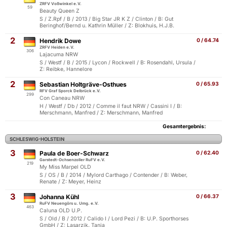
ZRFV Voßwinkel e.V.
59
Beauty Queen Z
S / Z.Rpf / B / 2013 / Big Star JR K Z / Clinton / B: Gut
Beringhof/Bernd u. Kathrin Müller / Z: Blokhuis, H.J.B.
2
Hendrik Dowe
0 / 64.74
ZRFV Heiden e.V.
306
Lajacuma NRW
S / Westf / B / 2015 / Lycon / Rockwell / B: Rosendahl, Ursula /
Z: Reibke, Hannelore
2
Sebastian Holtgräve-Osthues
0 / 65.93
RFV Graf Sporck Delbrück e.V.
299
Con Caneau NRW
H / Westf / Db / 2012 / Comme il faut NRW / Cassini I / B:
Merschmann, Manfred / Z: Merschmann, Manfred
Gesamtergebnis:
SCHLESWIG-HOLSTEIN
3
Paula de Boer-Schwarz
0 / 62.40
Garstedt-Ochsenzoller RuFV e.V.
219
My Miss Marpel OLD
S / OS / B / 2014 / Mylord Carthago / Contender / B: Weber,
Renate / Z: Meyer, Heinz
3
Johanna Kühl
0 / 66.37
RuFV Neuengörs u. Umg. e.V.
463
Caluna OLD U.P.
S / Old / B / 2012 / Calido I / Lord Pezi / B: U.P. Sporthorses
GmbH / Z: Lasarzik, Tanja