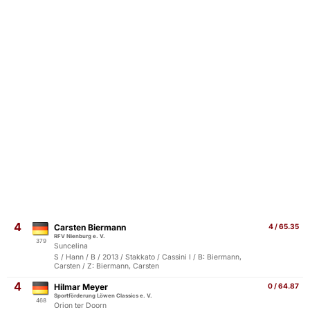
4
Carsten Biermann
4 / 65.35
RFV Nienburg e. V.
379
Suncelina
S / Hann / B / 2013 / Stakkato / Cassini I / B: Biermann,
Carsten / Z: Biermann, Carsten
4
Hilmar Meyer
0 / 64.87
Sportförderung Löwen Classics e. V.
468
Orion ter Doorn