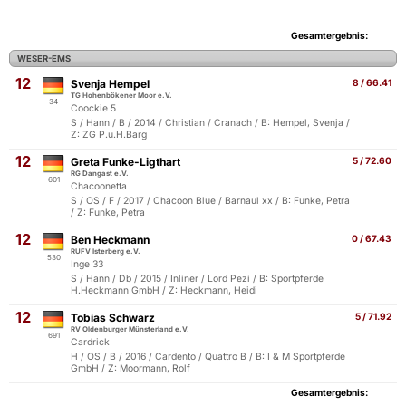
Gesamtergebnis:
WESER-EMS
12
Svenja Hempel
8 / 66.41
TG Hohenbökener Moor e.V.
34
Coockie 5
S / Hann / B / 2014 / Christian / Cranach / B: Hempel, Svenja /
Z: ZG P.u.H.Barg
12
Greta Funke-Ligthart
5 / 72.60
RG Dangast e.V.
601
Chacoonetta
S / OS / F / 2017 / Chacoon Blue / Barnaul xx / B: Funke, Petra
/ Z: Funke, Petra
12
Ben Heckmann
0 / 67.43
RUFV Isterberg e.V.
530
Inge 33
S / Hann / Db / 2015 / Inliner / Lord Pezi / B: Sportpferde
H.Heckmann GmbH / Z: Heckmann, Heidi
12
Tobias Schwarz
5 / 71.92
RV Oldenburger Münsterland e.V.
691
Cardrick
H / OS / B / 2016 / Cardento / Quattro B / B: I & M Sportpferde
GmbH / Z: Moormann, Rolf
Gesamtergebnis: