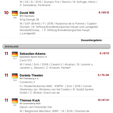
W / OS / B / 2013 / Olympic Fire / Ramiro / B: Eufinger, Heinz /
Z: Sanladerer, Ferdinand
10
David Will
8 / 69.12
RFV Viernheim
681
King George 28
W / DSP (BrAnh) / F / 2018 / Kasanova de la Pomme / Captain
Olympic / B: Stiftung Brandenburgisches Haupt-und Landgestüt
Neustadt/Dosse, . / Z: Stiftung Brandenburgisches Haupt-
u.Landgestüt
Gesamtergebnis:
RHEINLAND
11
Sebastian Adams
0 / 67.11
Equestrian Sports Team e.V.
577
Carlo 572
W / Holst / Schi / 2006 / Cassini II / Alcatraz / B: Lansink u.
Janshen u. Stevens / Z: Knutzen, Herbert
11
Daniela Theelen
5 / 70.38
RFV Heinsberg e.V.
563
Condoctro 3
H / Niederländisches Wblt. -KWPN- / Schi / 2016 / Cornet
Obolensky (ex: Windows van het Costers / B: Gestüt Sprehe
GmbH / Z: Winkel, Grard van de
11
Thomas Kuck
12 / 67.31
RV Laurensberg 1924
147
Opium van't Klavertje Vier
W / Belgisches Warmblut -BWP- / B / 2014 / Diamant de