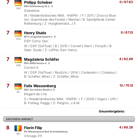
7
Philipp Schober
0 / 67.83
RSV Rothenburg OL e. V.
340
Guesssina
W / Niederländisches Wblt. -KWPN- / F / 2011 / Zirocco Blue
(ex: Quamikase des Forets) / Manhat / B: Sportpferde Center
Rothenburg / Z: Hooghiemstra, J.F.
7
Henry Stude
0 / 67.13
RFV Langenbernsdorf e. V.
520
DSP Corny Star
W / DSP (SaThue) / B / 2010 / Cornet's Stern / Forsyth / B:
Gebr. Stude / Z: Löffler, Karl-Heinz
7
Magdalena Schäfer
4 / 62.49
RSV Wittichenau e. V.
349
Correct S
W / DSP (SaThue) / RkaSchi / 2014 / Contendro I / Colestus /
B: Schäfer, Milan / Z: Schäfer, Milan
7
Felix Wassenberg
13 / 70.12
RSC Zur Hohen Reuth e.V.
85
Elegant de L'ile
S / Niederländisches Wblt. -KWPN- / F / 2009 / Vigaro / Ulft /
B: Freitag, Peggy / Z: Pelgrim, J.A.M.
Gesamtergebnis:
SACHSEN-ANHALT
8
Florin Filip
4 / 66.28
RV Wiesengrund Bad Schmiedeberg
451
Chicago 211