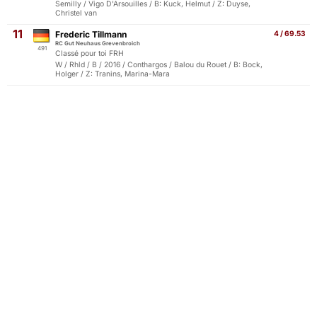
Semilly / Vigo D'Arsouilles / B: Kuck, Helmut / Z: Duyse,
Christel van
11
Frederic Tillmann
4 / 69.53
RC Gut Neuhaus Grevenbroich
491
Classé pour toi FRH
W / Rhld / B / 2016 / Conthargos / Balou du Rouet / B: Bock,
Holger / Z: Tranins, Marina-Mara