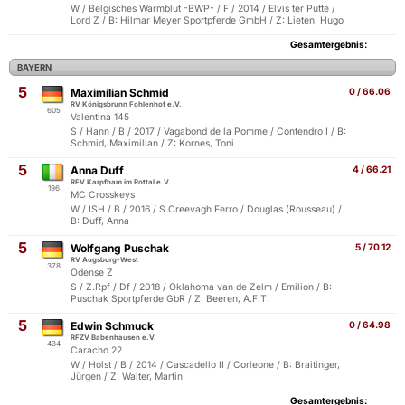
W / Belgisches Warmblut -BWP- / F / 2014 / Elvis ter Putte /
Lord Z / B: Hilmar Meyer Sportpferde GmbH / Z: Lieten, Hugo
Gesamtergebnis:
BAYERN
5
Maximilian Schmid
0 / 66.06
RV Königsbrunn Fohlenhof e.V.
605
Valentina 145
S / Hann / B / 2017 / Vagabond de la Pomme / Contendro I / B:
Schmid, Maximilian / Z: Kornes, Toni
5
Anna Duff
4 / 66.21
RFV Karpfham im Rottal e.V.
196
MC Crosskeys
W / ISH / B / 2016 / S Creevagh Ferro / Douglas (Rousseau) /
B: Duff, Anna
5
Wolfgang Puschak
5 / 70.12
RV Augsburg-West
378
Odense Z
S / Z.Rpf / Df / 2018 / Oklahoma van de Zelm / Emilion / B:
Puschak Sportpferde GbR / Z: Beeren, A.F.T.
5
Edwin Schmuck
0 / 64.98
RFZV Babenhausen e.V.
434
Caracho 22
W / Holst / B / 2014 / Cascadello II / Corleone / B: Braitinger,
Jürgen / Z: Walter, Martin
Gesamtergebnis: