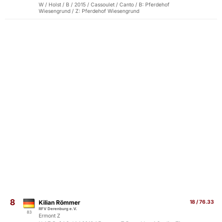
W / Holst / B / 2015 / Cassoulet / Canto / B: Pferdehof
Wiesengrund / Z: Pferdehof Wiesengrund
8
Kilian Römmer
18 / 76.33
RFV Derenburg e.V.
83
Ermont Z