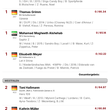
S / ISH / B / 2013 / Sligo Candy Boy / B: Sportpferde
B.Wulschner / Z: Ruane, Noel
1
Thomas Grimm
0 / 66.34
RV Schutterwald
267
Upsasa
W / Dt.Pf / Db / 2014 / Uriko (Clooney NLD) / Coer d'Amour /
B: Viehof, Klaus / Z: Perwas, Romina
1
Mohamad Mogheeth Alshehab
0 / 65.14
RFV Herrenberg
652
Saphir Z
W / Holst / B / 2015 / Sandro Boy / Lavall I / B: Maier, Kurt / Z:
Zippelius, Peter
1
Elisabeth Meyer
0 / 62.22
RV Hüttental e.V.
447
Let it Shine
S / Niederländisches Wblt. -KWPN- / Db / 2016 / Eldorado van
de Zeshoek / Fuego du Prelet / B: Mielnik, Patrick
Gesamtergebnis:
WESTFALEN
2
Toni Haßmann
0 / 64.97
Zucht-,Reit u. Fahrverein Lienen e.V.
422
Hero 109
W / Westf / B / 2012 / Mylord Carthago / Lordano / B: Calin,
Ayna-Teodora / Z: Wezenberg, B.J.M.
2
Kathrin Müller
4 / 66.86