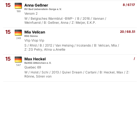
15
Anna Geßner
8 / 67.17
RV Bad Liebenstein-Sorga e.V.
199
Venom 2
W / Belgisches Warmblut -BWP- / B / 2016 / Vannan /
Weinfuerst / B: Geßner, Anna / Z: Meijer, E.K.P.
15
Mia Velican
20 / 68.51
RSG Sünna
249
Vlip Vlop Vip
S / Rhld / B / 2012 / Van Helsing / Ircolando / B: Velican, Mia /
Z: ZG Petry, Alina u.Anette
15
Max Heckel
/
ReitSG Altkirchen e.V.
547
Quebec 69
W / Holst / Schi / 2013 / Quiwi Dream / Cartani / B: Heckel, Max / Z:
Rönne, Sören von