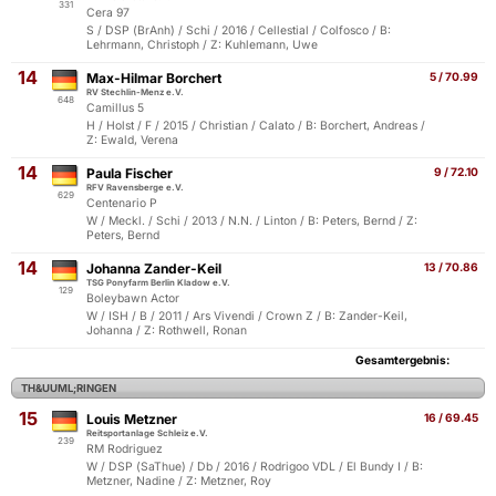
331
Cera 97
S / DSP (BrAnh) / Schi / 2016 / Cellestial / Colfosco / B:
Lehrmann, Christoph / Z: Kuhlemann, Uwe
14
Max-Hilmar Borchert
5 / 70.99
RV Stechlin-Menz e.V.
648
Camillus 5
H / Holst / F / 2015 / Christian / Calato / B: Borchert, Andreas /
Z: Ewald, Verena
14
Paula Fischer
9 / 72.10
RFV Ravensberge e.V.
629
Centenario P
W / Meckl. / Schi / 2013 / N.N. / Linton / B: Peters, Bernd / Z:
Peters, Bernd
14
Johanna Zander-Keil
13 / 70.86
TSG Ponyfarm Berlin Kladow e.V.
129
Boleybawn Actor
W / ISH / B / 2011 / Ars Vivendi / Crown Z / B: Zander-Keil,
Johanna / Z: Rothwell, Ronan
Gesamtergebnis:
TH&UUML;RINGEN
15
Louis Metzner
16 / 69.45
Reitsportanlage Schleiz e.V.
239
RM Rodriguez
W / DSP (SaThue) / Db / 2016 / Rodrigoo VDL / El Bundy I / B:
Metzner, Nadine / Z: Metzner, Roy