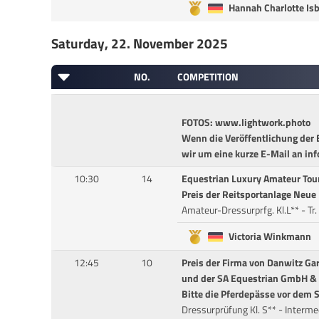
Hannah Charlotte Is
Saturday, 22. November 2025
NO.
COMPETITION
FOTOS: www.lightwork.photo
Wenn die Veröffentlichung der B
wir um eine kurze E-Mail an in
10:30
14
Equestrian Luxury Amateur Tou
Preis der Reitsportanlage Neue 
Amateur-Dressurprfg. Kl.L** - Tr.
Victoria Winkmann
12:45
10
Preis der Firma von Danwitz Ga
und der SA Equestrian GmbH & 
Bitte die Pferdepässe vor dem S
Dressurprüfung Kl. S** - Intermed