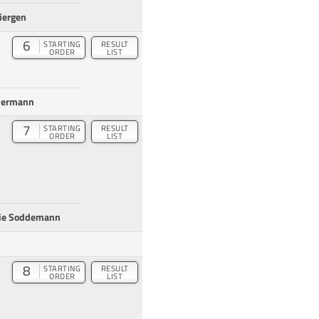
iergen
6
STARTING
RESULT
ORDER
LIST
lermann
7
STARTING
RESULT
ORDER
LIST
ie Soddemann
8
STARTING
RESULT
ORDER
LIST