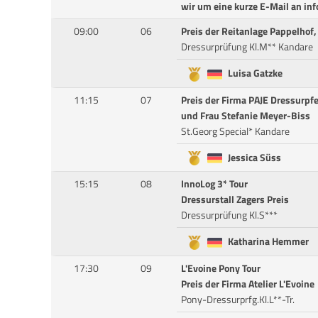
wir um eine kurze E-Mail an in
09:00
06
Preis der Reitanlage Pappelhof,
Dressurprüfung Kl.M** Kandare
Luisa Gatzke
11:15
07
Preis der Firma PAJE Dressurpf
und Frau Stefanie Meyer-Biss
St.Georg Special* Kandare
Jessica Süss
15:15
08
InnoLog 3* Tour
Dressurstall Zagers Preis
Dressurprüfung Kl.S***
Katharina Hemmer
17:30
09
L'Evoine Pony Tour
Preis der Firma Atelier L'Evoine
Pony-Dressurprfg.Kl.L**-Tr.