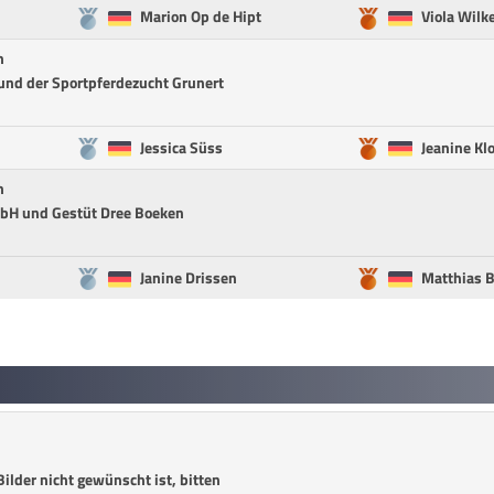
Marion Op de Hipt
Viola Wilk
n
 und der Sportpferdezucht Grunert
Jessica Süss
Jeanine Kl
n
mbH und Gestüt Dree Boeken
Janine Drissen
Matthias 
ilder nicht gewünscht ist, bitten