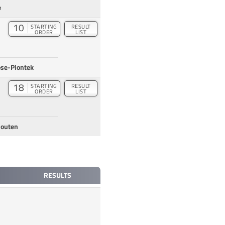
e
10
STARTING
RESULT
ORDER
LIST
ose-Piontek
18
STARTING
RESULT
ORDER
LIST
Bouten
RESULTS