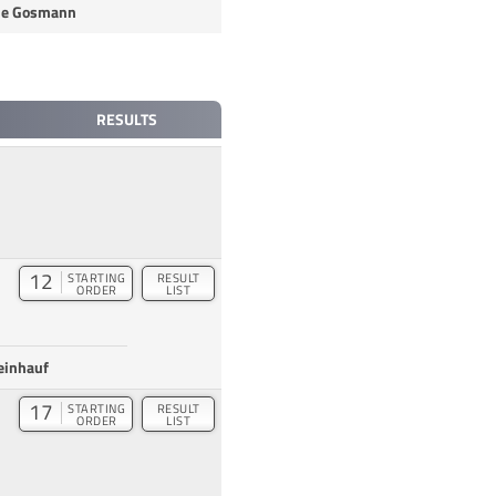
ie Gosmann
RESULTS
12
STARTING
RESULT
ORDER
LIST
einhauf
17
STARTING
RESULT
ORDER
LIST