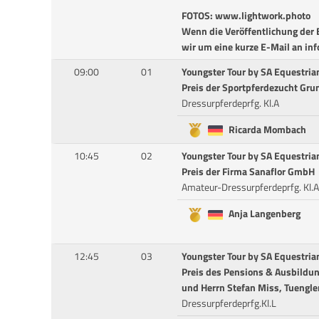
FOTOS: www.lightwork.photo
Wenn die Veröffentlichung der B
wir um eine kurze E-Mail an in
09:00
01
Youngster Tour by SA Equestria
Preis der Sportpferdezucht Gru
Dressurpferdeprfg. Kl.A
Ricarda Mombach
10:45
02
Youngster Tour by SA Equestria
Preis der Firma Sanaflor GmbH
Amateur-Dressurpferdeprfg. Kl.A
Anja Langenberg
12:45
03
Youngster Tour by SA Equestria
Preis des Pensions & Ausbildu
und Herrn Stefan Miss, Tuengle
Dressurpferdeprfg.Kl.L