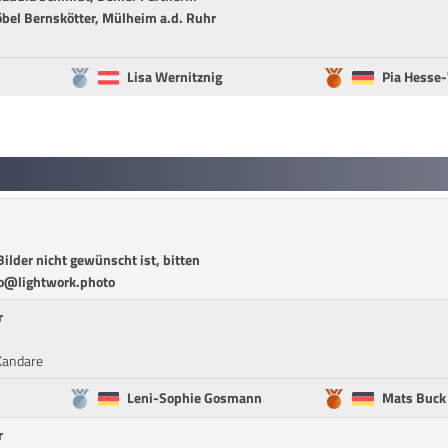
bel Bernskötter, Mülheim a.d. Ruhr
Lisa Wernitznig
Pia Hesse
ilder nicht gewünscht ist, bitten
fo@lightwork.photo
r
Kandare
Leni-Sophie Gosmann
Mats Buck
r