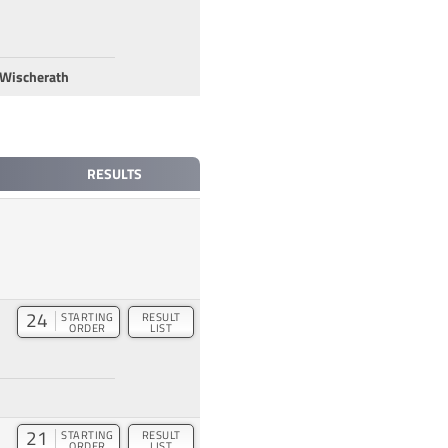
-Wischerath
RESULTS
24
STARTING
RESULT
ORDER
LIST
21
STARTING
RESULT
ORDER
LIST