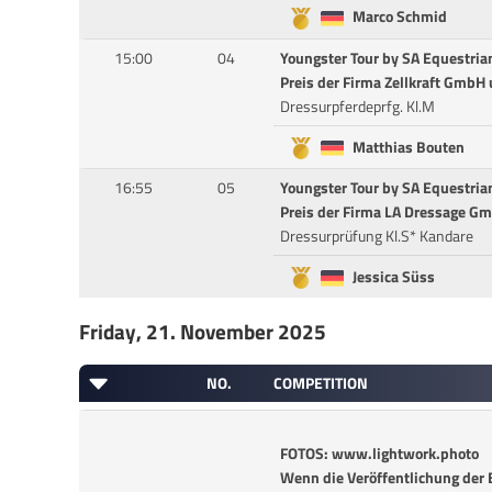
Marco Schmid
15:00
04
Youngster Tour by SA Equestria
Preis der Firma Zellkraft GmbH
Dressurpferdeprfg. Kl.M
Matthias Bouten
16:55
05
Youngster Tour by SA Equestria
Preis der Firma LA Dressage G
Dressurprüfung Kl.S* Kandare
Jessica Süss
Friday, 21. November 2025
NO.
COMPETITION
FOTOS: www.lightwork.photo
Wenn die Veröffentlichung der B