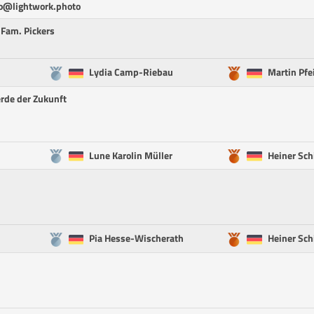
fo@lightwork.photo
 Fam. Pickers
Lydia Camp-Riebau
Martin Pfei
erde der Zukunft
Lune Karolin Müller
Heiner Sch
Pia Hesse-Wischerath
Heiner Sch