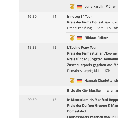
Lune Karolin Müller
16:30
11
InnoLog 3* Tour
Preis der Firma Equestrian Lux
Dressurprüfung Kl. S*** - Louisd
Niklaas Feilzer
18:38
12
L'Evoine Pony Tour
Preis der Firma Atelier L'Evoine
Preis für den jüngsten Teilneh
Zuschauerpreis gegeben von Mö
Ponydressurprfg.Kl.L**- Kür -
Hannah Charlotte Is
Bitte die Kür-Musiken mailen 
20:30
13
In Memoriam Hr. Manfred Kepp
Preis der Dorfner Gruppe & Man
Domselshof
Fairnesspreis gegeben von Fr. 