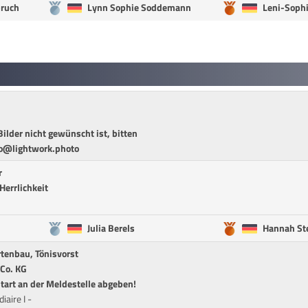
bruch
Lynn Sophie Soddemann
Leni-Soph
ilder nicht gewünscht ist, bitten
fo@lightwork.photo
r
Herrlichkeit
Julia Berels
Hannah St
rtenbau, Tönisvorst
Co. KG
tart an der Meldestelle abgeben!
iaire I -