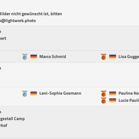
ilder nicht gewünscht ist, bitten
fo@lightwork.photo
n
nert
Marco Schmid
Lisa Gugg
n
Leni-Sophie Gosmann
Pauline Ke
Lucie Pau
n
ngsstall Camp
rhof