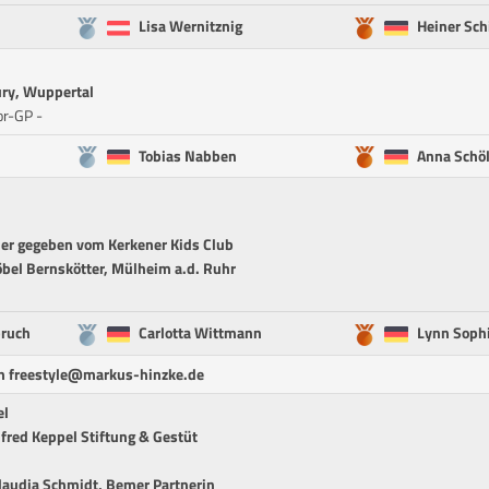
Lisa Wernitznig
Heiner Sch
ury, Wuppertal
or-GP -
Tobias Nabben
Anna Schö
mer gegeben vom Kerkener Kids Club
bel Bernskötter, Mülheim a.d. Ruhr
bruch
Carlotta Wittmann
Lynn Soph
an freestyle@markus-hinzke.de
el
fred Keppel Stiftung & Gestüt
Claudia Schmidt, Bemer Partnerin