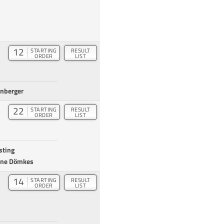
12
STARTING
RESULT
ORDER
LIST
enberger
22
STARTING
RESULT
ORDER
LIST
sting
line Dömkes
14
STARTING
RESULT
ORDER
LIST