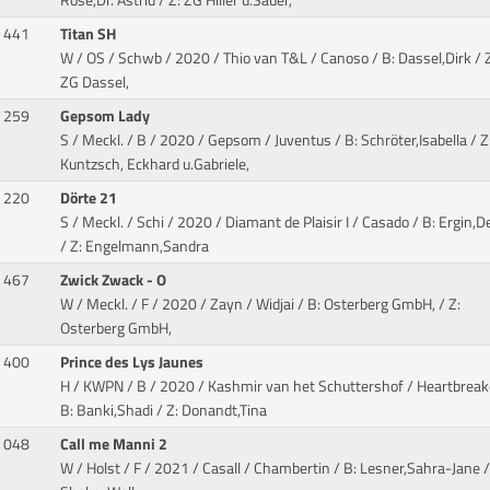
Rose,Dr. Astrid / Z: ZG Hiller u.Sauer,
441
Titan SH
W / OS / Schwb / 2020 / Thio van T&L / Canoso
/ B: Dassel,Dirk / 
ZG Dassel,
259
Gepsom Lady
S / Meckl. / B / 2020 / Gepsom / Juventus
/ B: Schröter,Isabella / Z
Kuntzsch, Eckhard u.Gabriele,
220
Dörte 21
S / Meckl. / Schi / 2020 / Diamant de Plaisir I / Casado
/ B: Ergin,D
/ Z: Engelmann,Sandra
467
Zwick Zwack - O
W / Meckl. / F / 2020 / Zayn / Widjai
/ B: Osterberg GmbH, / Z:
Osterberg GmbH,
400
Prince des Lys Jaunes
H / KWPN / B / 2020 / Kashmir van het Schuttershof / Heartbreak
B: Banki,Shadi / Z: Donandt,Tina
048
Call me Manni 2
W / Holst / F / 2021 / Casall / Chambertin
/ B: Lesner,Sahra-Jane /