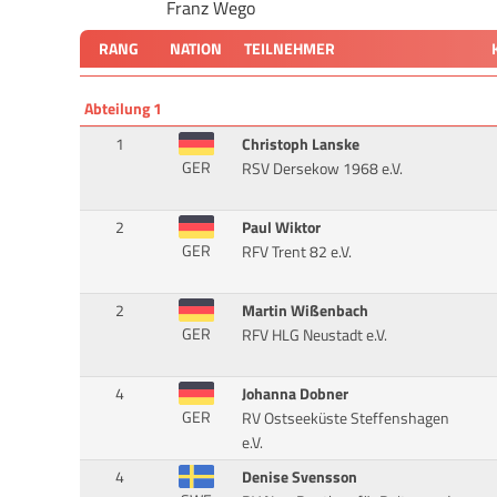
Franz Wego
RANG
NATION
TEILNEHMER
Abteilung 1
1
Christoph Lanske
GER
RSV Dersekow 1968 e.V.
2
Paul Wiktor
GER
RFV Trent 82 e.V.
2
Martin Wißenbach
GER
RFV HLG Neustadt e.V.
4
Johanna Dobner
GER
RV Ostseeküste Steffenshagen
e.V.
4
Denise Svensson