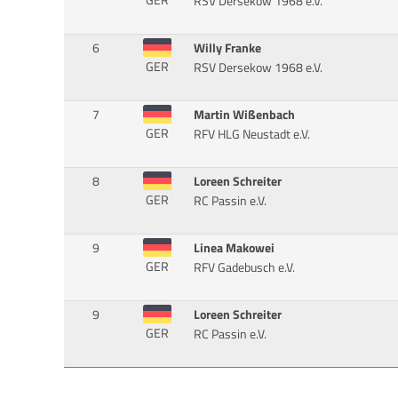
RSV Dersekow 1968 e.V.
6
Willy Franke
GER
RSV Dersekow 1968 e.V.
7
Martin Wißenbach
GER
RFV HLG Neustadt e.V.
8
Loreen Schreiter
GER
RC Passin e.V.
9
Linea Makowei
GER
RFV Gadebusch e.V.
9
Loreen Schreiter
GER
RC Passin e.V.