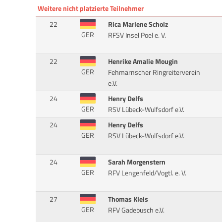
Weitere nicht platzierte Teilnehmer
22
Rica Marlene Scholz
GER
RFSV Insel Poel e. V.
22
Henrike Amalie Mougin
GER
Fehmarnscher Ringreiterverein
e.V.
24
Henry Delfs
GER
RSV Lübeck-Wulfsdorf e.V.
24
Henry Delfs
GER
RSV Lübeck-Wulfsdorf e.V.
24
Sarah Morgenstern
GER
RFV Lengenfeld/Vogtl. e. V.
27
Thomas Kleis
GER
RFV Gadebusch e.V.