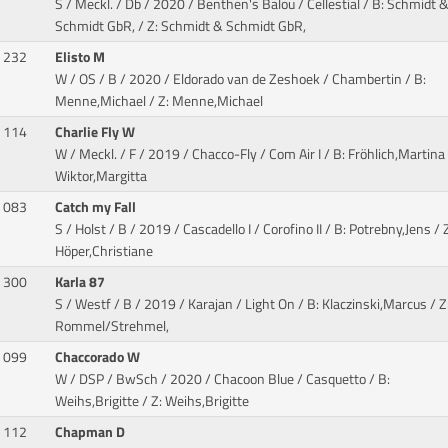
S / Meckl. / Db / 2020 / Benthen's Balou / Cellestial
/ B: Schmidt 
Schmidt GbR, / Z: Schmidt & Schmidt GbR,
232
Elisto M
W / OS / B / 2020 / Eldorado van de Zeshoek / Chambertin
/ B:
Menne,Michael / Z: Menne,Michael
114
Charlie Fly W
W / Meckl. / F / 2019 / Chacco-Fly / Com Air I
/ B: Fröhlich,Martina 
Wiktor,Margitta
083
Catch my Fall
S / Holst / B / 2019 / Cascadello I / Corofino II
/ B: Potrebny,Jens / Z
Höper,Christiane
300
Karla 87
S / Westf / B / 2019 / Karajan / Light On
/ B: Klaczinski,Marcus / Z
Rommel/Strehmel,
099
Chaccorado W
W / DSP / BwSch / 2020 / Chacoon Blue / Casquetto
/ B:
Weihs,Brigitte / Z: Weihs,Brigitte
112
Chapman D