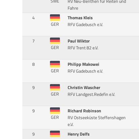
SWE
RV Neu-Benthen für Reiten und
Fahre
4
Thomas Kleis
GER
RFV Gadebusch e.V.
7
Paul Wiktor
GER
RFV Trent 82 e.V.
8
Philipp Makowei
GER
RFV Gadebusch e.V.
9
Christin Wascher
GER
RFV Landgest.Redefin e.V.
9
Richard Robinson
GER
RV Ostseeküste Steffenshagen
e.V.
9
Henry Delfs