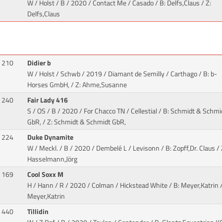
W / Holst / B / 2020 / Contact Me / Casado
/ B: Delfs,Claus / Z:
Delfs,Claus
210
Didier b
W / Holst / Schwb / 2019 / Diamant de Semilly / Carthago
/ B: b-
Horses GmbH, / Z: Ahme,Susanne
240
Fair Lady 416
S / OS / B / 2020 / For Chacco TN / Cellestial
/ B: Schmidt & Schmi
GbR, / Z: Schmidt & Schmidt GbR,
224
Duke Dynamite
W / Meckl. / B / 2020 / Dembelé L / Levisonn
/ B: Zopff,Dr. Claus / 
Hasselmann,Jörg
169
Cool Soxx M
H / Hann / R / 2020 / Colman / Hickstead White
/ B: Meyer,Katrin /
Meyer,Katrin
440
Tillidin