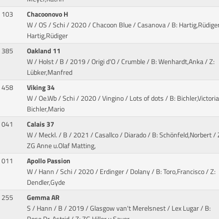
103
Chacoonovo H
W / OS / Schi / 2020 / Chacoon Blue / Casanova
/ B: Hartig,Rüdiger
Hartig,Rüdiger
385
Oakland 11
W / Holst / B / 2019 / Origi d'O / Crumble
/ B: Wenhardt,Anka / Z:
Lübker,Manfred
458
Viking 34
W / Oe.Wb / Schi / 2020 / Vingino / Lots of dots
/ B: Bichler,Victoria
Bichler,Mario
041
Calais 37
W / Meckl. / B / 2021 / Casallco / Diarado
/ B: Schönfeld,Norbert / 
ZG Anne u.Olaf Matting,
011
Apollo Passion
W / Hann / Schi / 2020 / Erdinger / Dolany
/ B: Toro,Francisco / Z:
Dendler,Gyde
255
Gemma AR
S / Hann / B / 2019 / Glasgow van't Merelsnest / Lex Lugar
/ B: