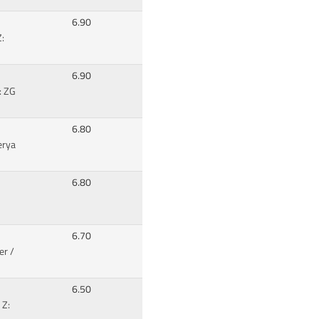
6.90
Z:
6.90
: ZG
6.80
erya
6.80
6.70
er
/
6.50
 Z: