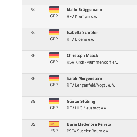
34
Malin Brüggemann
GER
RFV Krempin e.V.
34
Isabella Schröter
GER
RFV Eldena e.V.
36
Christoph Maack
GER
RSV Kirch-Mummendorf e.V.
36
Sarah Morgenstern
GER
RFV Lengenfeld/Vogtl. e. V.
38
Günter Stübing
GER
RFV HLG Neustadt e.V.
39
Nuria Lladonosa Peireto
ESP
PSFV Süseler Baum e.V.