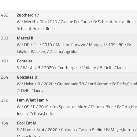
465
Zucchero 17
W / Meckl. / Df / 2019 / Zidane D / Carlo
/ B: Schacht,Heinz-Ulrich 
Schacht,Heinz-Ulrich
353
Mescal II
W / DR / Fis / 2019 / Machno Carwyn / Mangold
/ 109IL80 / B:
Lillyhof Wacken, / Z: Jahr,Angelika
161
Contaira
S / Westf / B / 2020 / Conthargos / Voltaire
/ B: Delfs,Claudia
264
Gonzales D
W / Holst / B / 2020 / Grandorado TN / Lord Kemm
/ B: Delfs,Claud
Z: Delfs,Claudia
279
I am What I am 4
W / OS / F / 2019 / I'm Special de Muze / Chacco-Blue
/ B: Orth,Ha
Josef / Z: Guse,Lothar
164
Cool Cat M
S / Hann / Schi / 2020 / Colman / Casino Berlin
/ B: Meyer,Katrin /
Meyer,Katrin