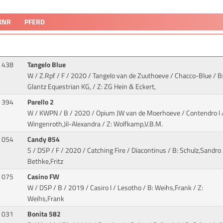
KNR
PFERD
438
Tangelo Blue
W / Z.Rpf / F / 2020 / Tangelo van de Zuuthoeve / Chacco-Blue
/ B
Glantz Equestrian KG, / Z: ZG Hein & Eckert,
394
Parello 2
W / KWPN / B / 2020 / Opium JW van de Moerhoeve / Contendro I
/
Wingenroth,Jil-Alexandra / Z: Wolfkamp,V.B.M.
054
Candy 854
S / DSP / F / 2020 / Catching Fire / Diacontinus
/ B: Schulz,Sandro 
Bethke,Fritz
075
Casino FW
W / DSP / B / 2019 / Casiro I / Lesotho
/ B: Weihs,Frank / Z:
Weihs,Frank
031
Bonita 582