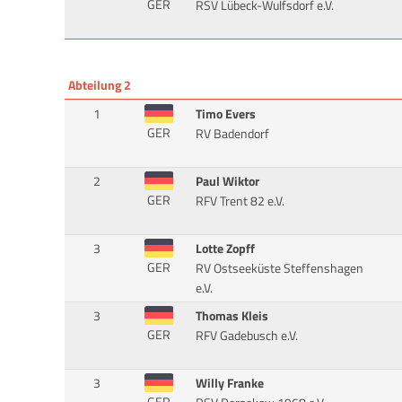
GER
RSV Lübeck-Wulfsdorf e.V.
Abteilung 2
1
Timo Evers
GER
RV Badendorf
2
Paul Wiktor
GER
RFV Trent 82 e.V.
3
Lotte Zopff
GER
RV Ostseeküste Steffenshagen
e.V.
3
Thomas Kleis
GER
RFV Gadebusch e.V.
3
Willy Franke
GER