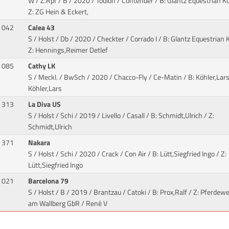
W / Z.Rpf / B / 2020 / Toulon / Contender
/ B: Glantz Equestrian KG
Z: ZG Hein & Eckert,
042
Calea 43
S / Holst / Db / 2020 / Checkter / Corrado I
/ B: Glantz Equestrian K
Z: Hennings,Reimer Detlef
085
Cathy LK
S / Meckl. / BwSch / 2020 / Chacco-Fly / Ce-Matin
/ B: Köhler,Lars
Köhler,Lars
313
La Diva US
S / Holst / Schi / 2019 / Livello / Casall
/ B: Schmidt,Ulrich / Z:
Schmidt,Ulrich
371
Nakara
S / Holst / Schi / 2020 / Crack / Con Air
/ B: Lütt,Siegfried Ingo / Z:
Lütt,Siegfried Ingo
021
Barcelona 79
S / Holst / B / 2019 / Brantzau / Catoki
/ B: Prox,Ralf / Z: Pferdewe
am Wallberg GbR / René V