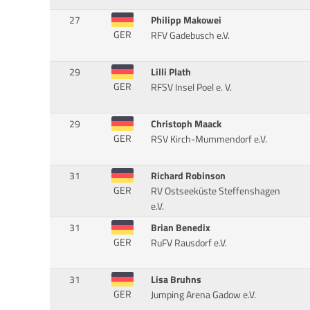
27
Philipp Makowei
GER
RFV Gadebusch e.V.
29
Lilli Plath
GER
RFSV Insel Poel e. V.
29
Christoph Maack
GER
RSV Kirch-Mummendorf e.V.
31
Richard Robinson
GER
RV Ostseeküste Steffenshagen
e.V.
31
Brian Benedix
GER
RuFV Rausdorf e.V.
31
Lisa Bruhns
GER
Jumping Arena Gadow e.V.