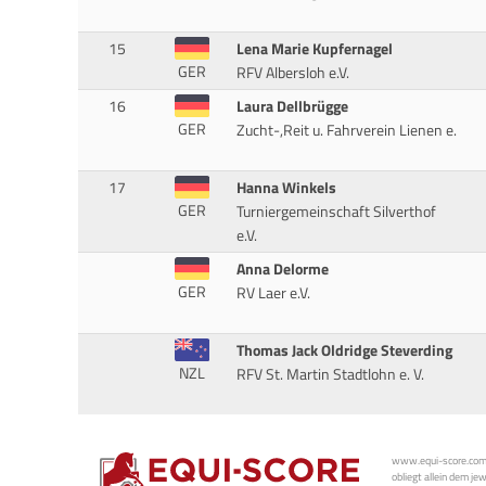
15
Lena Marie Kupfernagel
GER
RFV Albersloh e.V.
16
Laura Dellbrügge
GER
Zucht-,Reit u. Fahrverein Lienen e.
17
Hanna Winkels
GER
Turniergemeinschaft Silverthof
e.V.
Anna Delorme
GER
RV Laer e.V.
Thomas Jack Oldridge Steverding
NZL
RFV St. Martin Stadtlohn e. V.
www.equi-score.com i
obliegt allein dem je