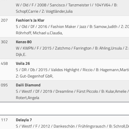
W / Old / F / 2008 / Sancisco / Tanzmeister I
/ 104YV64 / B:
Schopf,Carrie / Z: Voigtländer,Julia
207
Fashion's Ja Klar
S / Old / Df / 2016 / Fashion Maker / Jazz
/ B: Samow,Judith / Z: Z
Röhrhoff, Michael u.Claudia,
302
Kenzo 80
W / KWPN / F / 2015 / Zatchmo / Farrington
/ B: Ahling,Ursula / Z:
Dijk,E.
458
Voila 26
S / DR / Db / 2015 / Validos Highlight / Riccio
/ B: Hagemann,Marti
Z: Gut-Degenhof GbR,
095
Daili Diamond
S / Westf / Df / 2019 / Dreamline / Fürst Piccolo
/ B: Kular,Amelie /
Rotert,Angela
117
Delayla 7
S / Westf / F / 2012 / Dankeschön / Frühlingsrausch
/ B: Schroll,Dr