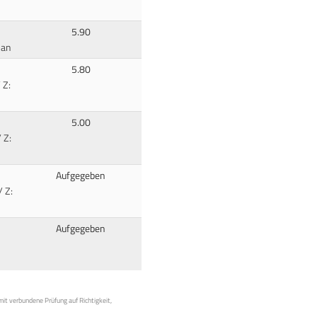
5.90
Jan
5.80
 Z:
5.00
 Z:
Aufgegeben
 Z:
Aufgegeben
mit verbundene Prüfung auf Richtigkeit,