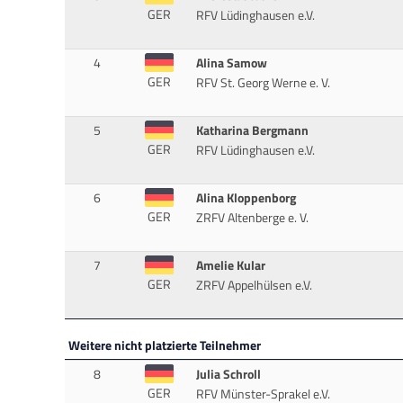
GER
RFV Lüdinghausen e.V.
4
Alina Samow
GER
RFV St. Georg Werne e. V.
5
Katharina Bergmann
GER
RFV Lüdinghausen e.V.
6
Alina Kloppenborg
GER
ZRFV Altenberge e. V.
7
Amelie Kular
GER
ZRFV Appelhülsen e.V.
Weitere nicht platzierte Teilnehmer
8
Julia Schroll
GER
RFV Münster-Sprakel e.V.