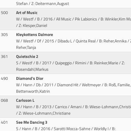
Stefan / Z: Deitermann,August
500
Art of Music
W / Westf / B / 2016 / All Music / Pik Labionics
/ B: Winkler,Kim Ma
/ Z: Klesper,Daniel
305
Kleykottens Dalmore
W / Westf / Df / 2015 / Dibadu L / Quinta Real
/ B: Reher,Annika / 
Reher,Tanja
361
Quietschie 2
S / Westf / B / 2017 / Quipeggio / Rimini
/ B: Reinker,Marie / Z:
Rosendahl,Markus
490
Diamond's Dior
W / Hann / Db / 2011 / Diamond Hit / Weltmeyer
/ B: Roß, Familie, 
Bettenworth,Katrin
068
Carlsson L
W / Hann / B / 2013 / Carrico / Amani
/ B: Wiese-Lohmann,Christ
/ Z: Wiese-Lohmann,Christiane
401
See Me Dancing 3
S / Hann / B / 2016 / Sarotti Mocca-Sahne / Worldly I
/ B: