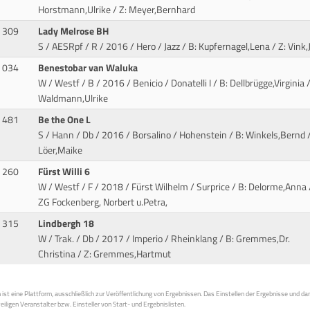
Horstmann,Ulrike / Z: Meyer,Bernhard
309
Lady Melrose BH
S / AESRpf / R / 2016 / Hero / Jazz
/ B: Kupfernagel,Lena / Z: Vink,
034
Benestobar van Waluka
W / Westf / B / 2016 / Benicio / Donatelli I
/ B: Dellbrügge,Virginia /
Waldmann,Ulrike
481
Be the One L
S / Hann / Db / 2016 / Borsalino / Hohenstein
/ B: Winkels,Bernd /
Löer,Maike
260
Fürst Willi 6
W / Westf / F / 2018 / Fürst Wilhelm / Surprice
/ B: Delorme,Anna /
ZG Fockenberg, Norbert u.Petra,
315
Lindbergh 18
W / Trak. / Db / 2017 / Imperio / Rheinklang
/ B: Gremmes,Dr.
Christina / Z: Gremmes,Hartmut
st eine Plattform, ausschließlich zur Veröffentlichung von Ergebnissen. Das Einstellen der Ergebnisse und da
weiligen Veranstalter bzw. Einsteller von Start- und Ergebnislisten.