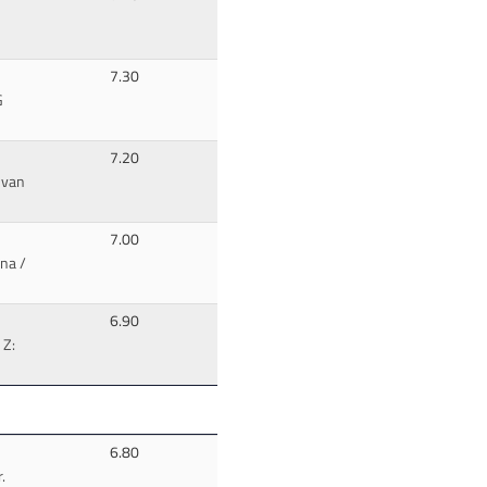
7.30
G
7.20
 van
7.00
na /
6.90
 Z:
6.80
.