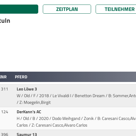
ZEITPLAN
TEILNEHMER
tuln
KNR
PFERD
311
Leo Löwe 3
W / Old / F / 2018 / Le Vivaldi I / Benetton Dream
/ B: Sommer,Ant
/ Z: Moegelin,Birgit
124
DerKann's AC
H / Old / B / 2020 / Dodo Weihgand / Zonik
/ B: Caresani Casco,Alv
Carlos / Z: Caresani Casco,Alvaro Carlos
396
Saumur 13