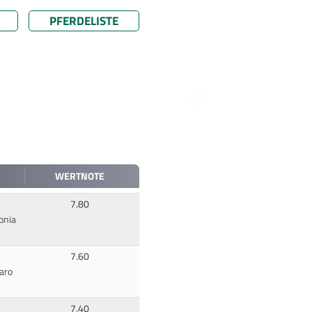
PFERDELISTE
WERTNOTE
7.80
onia
7.60
aro
7.40