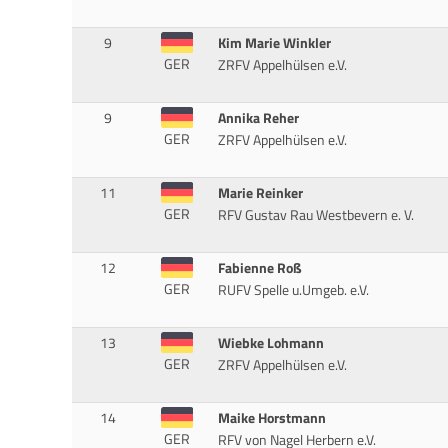
9
Kim Marie Winkler
GER
ZRFV Appelhülsen e.V.
9
Annika Reher
GER
ZRFV Appelhülsen e.V.
11
Marie Reinker
GER
RFV Gustav Rau Westbevern e. V.
12
Fabienne Roß
GER
RUFV Spelle u.Umgeb. e.V.
13
Wiebke Lohmann
GER
ZRFV Appelhülsen e.V.
14
Maike Horstmann
GER
RFV von Nagel Herbern e.V.