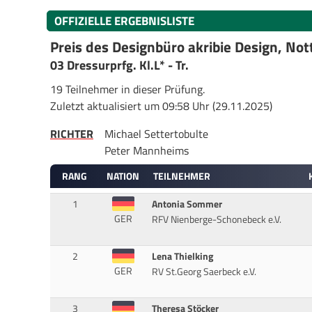
OFFIZIELLE ERGEBNISLISTE
Preis des Designbüro akribie Design, Not
03 Dressurprfg. Kl.L* - Tr.
19 Teilnehmer in dieser Prüfung.
Zuletzt aktualisiert um 09:58 Uhr (29.11.2025)
RICHTER
Michael Settertobulte
Peter Mannheims
RANG
NATION
TEILNEHMER
1
Antonia Sommer
GER
RFV Nienberge-Schonebeck e.V.
2
Lena Thielking
GER
RV St.Georg Saerbeck e.V.
3
Theresa Stöcker