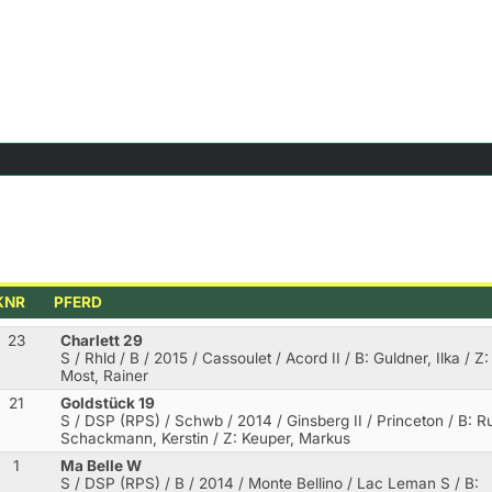
KNR
PFERD
23
Charlett 29
S / Rhld / B / 2015 / Cassoulet / Acord II
/ B: Guldner, Ilka / Z:
Most, Rainer
21
Goldstück 19
S / DSP (RPS) / Schwb / 2014 / Ginsberg II / Princeton
/ B: R
Schackmann, Kerstin / Z: Keuper, Markus
1
Ma Belle W
S / DSP (RPS) / B / 2014 / Monte Bellino / Lac Leman S
/ B: