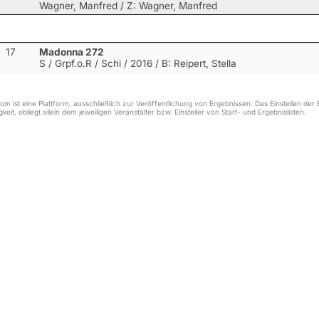
Wagner, Manfred / Z: Wagner, Manfred
17
Madonna 272
S / Grpf.o.R / Schi / 2016
/ B: Reipert, Stella
m ist eine Plattform, ausschließlich zur Veröffentlichung von Ergebnissen. Das Einstellen de
keit, obliegt allein dem jeweiligen Veranstalter bzw. Einsteller von Start- und Ergebnislisten.