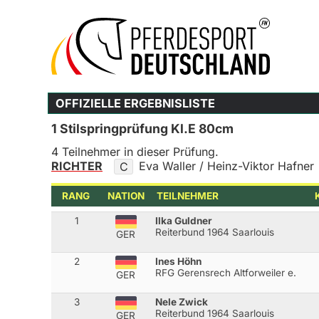
OFFIZIELLE ERGEBNISLISTE
1 Stilspringprüfung Kl.E 80cm
4 Teilnehmer in dieser Prüfung.
RICHTER
Eva Waller / Heinz-Viktor Hafner
C
RANG
NATION
TEILNEHMER
1
Ilka Guldner
Reiterbund 1964 Saarlouis
GER
2
Ines Höhn
RFG Gerensrech Altforweiler e.
GER
3
Nele Zwick
Reiterbund 1964 Saarlouis
GER