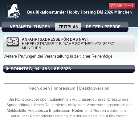
ANMELDEN
Qualifikationsturnier Hobby Horsing DM 2026 München
VERANSTALTUNGEN
ZEITPLAN
REITER / PFERDE
ANFAHRTSADRESSE FÜR DAS NAVI:
HÄBERLSTRASSE 11B /NÄHE GOETHEPLATZ, 80337 M
ÜNCHEN
Weitere Prüfungen der Veranstaltung in zeitlicher Reihenfolge:
SONNTAG, 04. JANUAR 2026
|
|
Nach oben
Impressum
Desktopversion
Die Richtigkeit der oben aufgeführten Prüfungsergebnisse (Dressur oder
Springprüfung) dieses Reitturnieres, obligt dem Verantwortungsbereich der
Meldestelle. Angaben zu Ergebnissen, Reitern und Pferden werden uns im
Verlauf der Reitsportveranstaltung von der Meldestelle nur übermittelt.