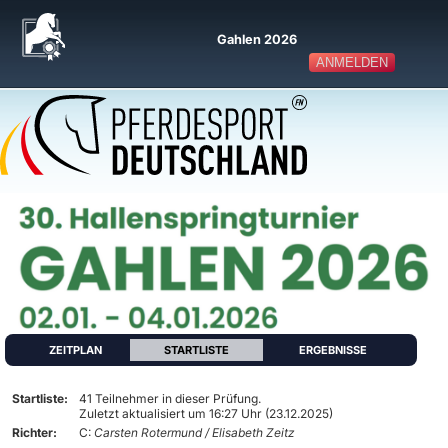
Gahlen 2026
ANMELDEN
ZEITPLAN
STARTLISTE
ERGEBNISSE
Startliste:
41 Teilnehmer in dieser Prüfung.
Zuletzt aktualisiert um 16:27 Uhr (23.12.2025)
Richter:
C:
Carsten Rotermund / Elisabeth Zeitz