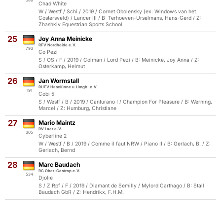
388
Chad White
W / Westf / Schi / 2019 / Cornet Obolensky (ex: Windows van het
Costersveld) / Lancer III / B: Terhoeven-Urselmans, Hans-Gerd / Z:
Zhashkiv Equestrian Sports School
25
Joy Anna Meinicke
RFV Nordheide e.V.
793
Co Pezi
S / OS / F / 2019 / Colman / Lord Pezi / B: Meinicke, Joy Anna / Z:
Osterkamp, Helmut
26
Jan Wormstall
RUFV Haselünne u.Umgb. e.V.
191
Cobi 5
S / Westf / B / 2019 / Canturano I / Champion For Pleasure / B: Werning,
Marcel / Z: Humburg, Christiane
27
Mario Maintz
RV Laer e.V.
305
Cyberline 2
W / Westf / B / 2019 / Comme il faut NRW / Piano II / B: Gerlach, B. / Z:
Gerlach, Bernd
28
Marc Baudach
RG Ober-Castrop e.V.
534
Djolie
S / Z.Rpf / F / 2019 / Diamant de Semilly / Mylord Carthago / B: Stall
Baudach GbR / Z: Hendrikx, F.H.M.