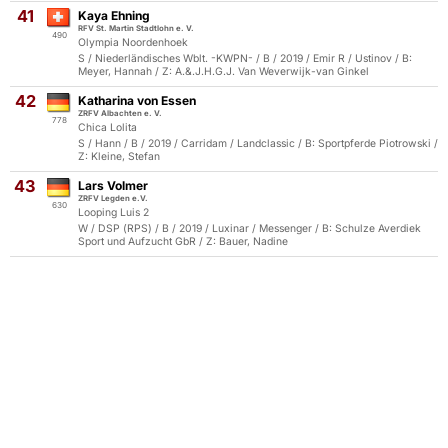
41
Kaya Ehning
RFV St. Martin Stadtlohn e. V.
490
Olympia Noordenhoek
S / Niederländisches Wblt. -KWPN- / B / 2019 / Emir R / Ustinov / B:
Meyer, Hannah / Z: A.&.J.H.G.J. Van Weverwijk-van Ginkel
42
Katharina von Essen
ZRFV Albachten e. V.
778
Chica Lolita
S / Hann / B / 2019 / Carridam / Landclassic / B: Sportpferde Piotrowski /
Z: Kleine, Stefan
43
Lars Volmer
ZRFV Legden e.V.
630
Looping Luis 2
W / DSP (RPS) / B / 2019 / Luxinar / Messenger / B: Schulze Averdiek
Sport und Aufzucht GbR / Z: Bauer, Nadine