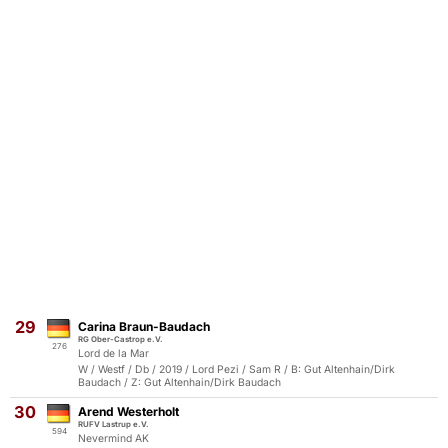
29
Carina Braun-Baudach
RG Ober-Castrop e.V.
276
Lord de la Mar
W / Westf / Db / 2019 / Lord Pezi / Sam R / B: Gut Altenhain/Dirk
Baudach / Z: Gut Altenhain/Dirk Baudach
30
Arend Westerholt
RUFV Lastrup e.V.
594
Nevermind AK