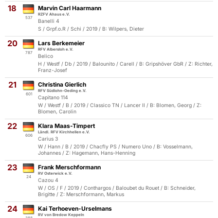
18
Marvin Carl Haarmann
RZFV Ahaus e.V.
537
Banelli 4
S / Grpf.o.R / Schi / 2019 / B: Wilpers, Dieter
20
Lars Berkemeier
RFV Albersloh e.V.
787
Belico
H / Westf / Db / 2019 / Balounito / Carell / B: Gripshöver GbR / Z: Richter,
Franz-Josef
21
Christina Gierlich
RFV Südlohn-Oeding e.V.
601
Capitano 114
W / Westf / B / 2019 / Classico TN / Lancer II / B: Blomen, Georg / Z:
Blomen, Carolin
22
Klara Maas-Timpert
Ländl. RFV Kirchhellen e.V.
606
Carius 3
W / Hann / B / 2019 / Chacfly PS / Numero Uno / B: Vosselmann,
Johannes / Z: Hagemann, Hans-Henning
23
Frank Merschformann
RV Osterwick e.V.
24
Cazou 4
W / OS / F / 2019 / Conthargos / Baloubet du Rouet / B: Schneider,
Brigitte / Z: Merschformann, Markus
24
Kai Terhoeven-Urselmans
RV von Bredow Keppeln