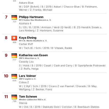
511
Askaro Blue
W / DSP (BrAnh) / B / 2019 / Askari / Chacco-Blue / B: Feldmann,
Werner / Z: Franke, Michael
7
Philipp Hartmann
RFV Gustav Rau Westbevern e. V.
731
Azahara 4
S / OS / B / 2019 / Armison / Verdi (Q-Verdi) / B: ZG Hendrik Snoek u.
Lars Nieberg / Z: Hartmann, Susanne
8
Kaya Ehning
RFV St. Martin Stadtlohn e. V.
496
Cartier RVP
W / Tsch.W. / Schi / 2019 / B: Vitasek, Radek
9
Katharina von Essen
ZRFV Albachten e. V.
777
Cassidy Lou
S / Holst / B / 2019 / Casall / Cash and Carry / B: Sportpferde Piotrowski
/ Z: Rolfs, Helga
10
Lars Volmer
ZRFV Legden e.V.
635
Cobos Z
W / Z.Rpf / Schi / 2019 / Cicero Z van Paemel / Diarado / B: May,
Wolfgang / Z: Becker, Franz
11
Tom Schewe
Minden-Lübbecker RSG e.V.
799
Stacoa
W / Old / B / 2019 / Stakkato Gold / Coriolan / B: Beerbaum Stables