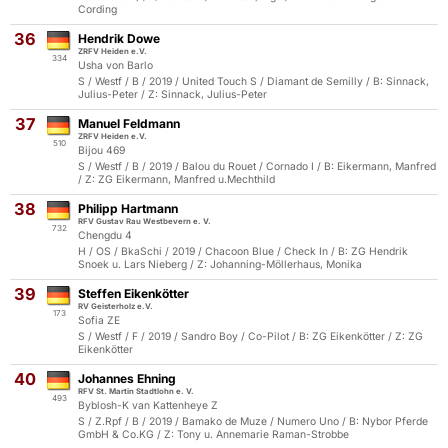
Cording
36
Hendrik Dowe
ZRFV Heiden e.V.
334
Usha von Barlo
S / Westf / B / 2019 / United Touch S / Diamant de Semilly / B: Sinnack,
Julius-Peter / Z: Sinnack, Julius-Peter
37
Manuel Feldmann
ZRFV Heiden e.V.
510
Bijou 469
S / Westf / B / 2019 / Balou du Rouet / Cornado I / B: Eikermann, Manfred
/ Z: ZG Eikermann, Manfred u.Mechthild
38
Philipp Hartmann
RFV Gustav Rau Westbevern e. V.
732
Chengdu 4
H / OS / BkaSchi / 2019 / Chacoon Blue / Check In / B: ZG Hendrik
Snoek u. Lars Nieberg / Z: Johanning-Möllerhaus, Monika
39
Steffen Eikenkötter
RV Geisterholz e.V.
173
Sofia ZE
S / Westf / F / 2019 / Sandro Boy / Co-Pilot / B: ZG Eikenkötter / Z: ZG
Eikenkötter
40
Johannes Ehning
RFV St. Martin Stadtlohn e. V.
493
Byblosh-K van Kattenheye Z
S / Z.Rpf / B / 2019 / Bamako de Muze / Numero Uno / B: Nybor Pferde
GmbH & Co.KG / Z: Tony u. Annemarie Raman-Strobbe