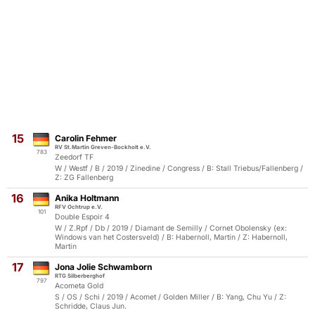
15
Carolin Fehmer
RV St.Martin Greven-Bockholt e.V.
783
Zeedorf TF
W / Westf / B / 2019 / Zinedine / Congress / B: Stall Triebus/Fallenberg /
Z: ZG Fallenberg
16
Anika Holtmann
RFV Ochtrup e.V.
101
Double Espoir 4
W / Z.Rpf / Db / 2019 / Diamant de Semilly / Cornet Obolensky (ex:
Windows van het Costersveld) / B: Habernoll, Martin / Z: Habernoll,
Martin
17
Jona Jolie Schwamborn
RTG Silberberghof
797
Acometa Gold
S / OS / Schi / 2019 / Acomet / Golden Miller / B: Yang, Chu Yu / Z:
Schridde, Claus Jun.