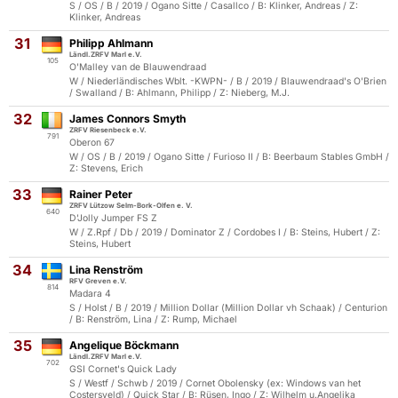
S / OS / B / 2019 / Ogano Sitte / Casallco / B: Klinker, Andreas / Z:
Klinker, Andreas
31
Philipp Ahlmann
Ländl.ZRFV Marl e.V.
105
O'Malley van de Blauwendraad
W / Niederländisches Wblt. -KWPN- / B / 2019 / Blauwendraad's O'Brien
/ Swalland / B: Ahlmann, Philipp / Z: Nieberg, M.J.
32
James Connors Smyth
ZRFV Riesenbeck e.V.
791
Oberon 67
W / OS / B / 2019 / Ogano Sitte / Furioso II / B: Beerbaum Stables GmbH /
Z: Stevens, Erich
33
Rainer Peter
ZRFV Lützow Selm-Bork-Olfen e. V.
640
D'Jolly Jumper FS Z
W / Z.Rpf / Db / 2019 / Dominator Z / Cordobes I / B: Steins, Hubert / Z:
Steins, Hubert
34
Lina Renström
RFV Greven e.V.
814
Madara 4
S / Holst / B / 2019 / Million Dollar (Million Dollar vh Schaak) / Centurion
/ B: Renström, Lina / Z: Rump, Michael
35
Angelique Böckmann
Ländl.ZRFV Marl e.V.
702
GSI Cornet's Quick Lady
S / Westf / Schwb / 2019 / Cornet Obolensky (ex: Windows van het
Costersveld) / Quick Star / B: Rüsen, Ingo / Z: Wilhelm u.Angelika