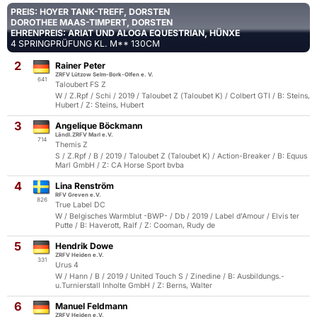
PREIS: HOYER TANK-TREFF, DORSTEN
DOROTHEE MAAS-TIMPERT, DORSTEN
EHRENPREIS: ARIAT UND ALOGA EQUESTRIAN, HÜNXE
4 SPRINGPRÜFUNG KL. M** 130CM
2
Rainer Peter
ZRFV Lützow Selm-Bork-Olfen e. V.
641
Taloubert FS Z
W / Z.Rpf / Schi / 2019 / Taloubet Z (Taloubet K) / Colbert GTI / B: Steins,
Hubert / Z: Steins, Hubert
3
Angelique Böckmann
Ländl.ZRFV Marl e.V.
714
Themis Z
S / Z.Rpf / B / 2019 / Taloubet Z (Taloubet K) / Action-Breaker / B: Equus
Marl GmbH / Z: CA Horse Sport bvba
4
Lina Renström
RFV Greven e.V.
826
True Label DC
W / Belgisches Warmblut -BWP- / Db / 2019 / Label d'Amour / Elvis ter
Putte / B: Haverott, Ralf / Z: Cooman, Rudy de
5
Hendrik Dowe
ZRFV Heiden e.V.
331
Urus 4
W / Hann / B / 2019 / United Touch S / Zinedine / B: Ausbildungs.-
u.Turnierstall Inholte GmbH / Z: Berns, Walter
6
Manuel Feldmann
ZRFV Heiden e.V.