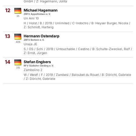
GmbH / Z: Hagelmann, Jolita
12
Michael Hagemann
ZRFV Appelhülsen e.V.
35
Un Ami 10
H / Holst / B / 2019 / Unlimited / C-Indoctro / B: Heyser Burger, Nicola /
Z: Schmidt, Hartwig
13
Hermann Ostendarp
ZRFV Borken e.V.
406
Unaja JE
S / OS / Schi / 2019 / Untouchable / Castino / B: Schulte-Zweckel, Ralf /
Z: Ernst, Jürgen
14
Stefan Engbers
RFV Südlohn-Oeding e.V.
315
Zambolino 2
W / Westf / F / 2019 / Zambesi / Baloubet du Rouet / B: Döricht, Gabriele
/ Z: Döricht, Gabriele