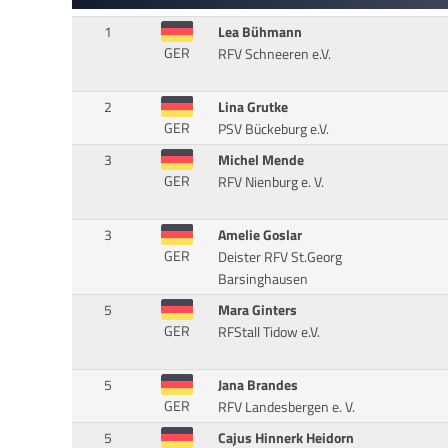
1
Lea Bühmann
GER
RFV Schneeren e.V.
2
Lina Grutke
GER
PSV Bückeburg e.V.
3
Michel Mende
GER
RFV Nienburg e. V.
3
Amelie Goslar
GER
Deister RFV St.Georg
Barsinghausen
5
Mara Ginters
GER
RFStall Tidow e.V.
5
Jana Brandes
GER
RFV Landesbergen e. V.
5
Cajus Hinnerk Heidorn