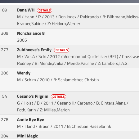
89
Dana WH
DETAILS
M / Hann / R / 2013 / Don Index / Rubirando
/ B: Bühmann,Meliss
Kramer,Sabine / Z: Heidorn,Werner
309
Nonchalance 8
2005
277
Zuidhoeve's Emily
DETAILS
M / Wel.A / Schi / 2012 / Voermanhof Quicksilver (BEL) / Crosswa
Rodney
/ B: Mende,Anika / Mende,Pauline / Z: Lambers,J.A.G.
286
Wendy
M / Schim / 2010
/ B: Schlamelcher, Christin
54
Cesano's Pilgrim
DETAILS
G / Holst / B / 2011 / Cesano II / Carbano
/ B: Ginters,Alana /
Foth,Karin / Z: Millies,Marion
278
Annie Bye Bye
M / Irland / Braun / 2011
/ B: Christian Hasselbrink
204
Mini Magic