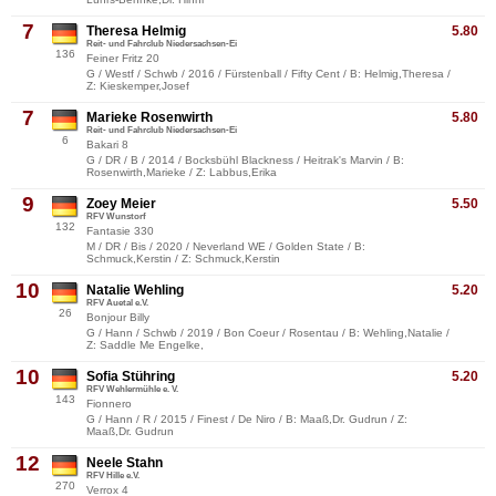
7
Theresa Helmig
5.80
Reit- und Fahrclub Niedersachsen-Ei
136
Feiner Fritz 20
G / Westf / Schwb / 2016 / Fürstenball / Fifty Cent / B: Helmig,Theresa /
Z: Kieskemper,Josef
7
Marieke Rosenwirth
5.80
Reit- und Fahrclub Niedersachsen-Ei
6
Bakari 8
G / DR / B / 2014 / Bocksbühl Blackness / Heitrak's Marvin / B:
Rosenwirth,Marieke / Z: Labbus,Erika
9
Zoey Meier
5.50
RFV Wunstorf
132
Fantasie 330
M / DR / Bis / 2020 / Neverland WE / Golden State / B:
Schmuck,Kerstin / Z: Schmuck,Kerstin
10
Natalie Wehling
5.20
RFV Auetal e.V.
26
Bonjour Billy
G / Hann / Schwb / 2019 / Bon Coeur / Rosentau / B: Wehling,Natalie /
Z: Saddle Me Engelke,
10
Sofia Stühring
5.20
RFV Wehlermühle e. V.
143
Fionnero
G / Hann / R / 2015 / Finest / De Niro / B: Maaß,Dr. Gudrun / Z:
Maaß,Dr. Gudrun
12
Neele Stahn
RFV Hille e.V.
270
Verrox 4