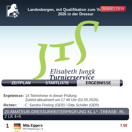
ANMELDEN
Landesbergen, mit Qualifikation zum Volksbank-Cup
2026 in der Dressur
ZEITPLAN
STARTLISTE
ERGEBNISSE
Ergebnisse:
14 Teilnehmer in dieser Prüfung.
Zuletzt aktualisiert um 17:48 Uhr (02.05.2026)
Richter:
C:
Sandra Frieling (GER) / Gitta Schäfer (GER)
20 AMATEUR-DRESSURREITERPRÜFUNG KL.L* -TRENSE- RL
2 LK 4+5
1
Mila Eggers
7.50
RFV Nienburg e. V.
247