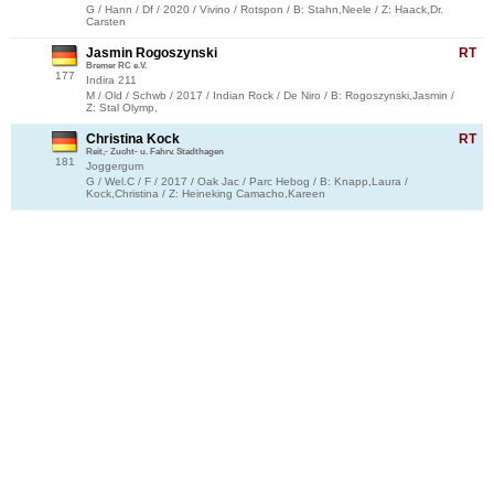
G / Hann / Df / 2020 / Vivino / Rotspon / B: Stahn,Neele / Z: Haack,Dr.
Carsten
Jasmin Rogoszynski
RT
Bremer RC e.V.
177
Indira 211
M / Old / Schwb / 2017 / Indian Rock / De Niro / B: Rogoszynski,Jasmin /
Z: Stal Olymp,
Christina Kock
RT
Reit,- Zucht- u. Fahrv. Stadthagen
181
Joggergum
G / Wel.C / F / 2017 / Oak Jac / Parc Hebog / B: Knapp,Laura /
Kock,Christina / Z: Heineking Camacho,Kareen