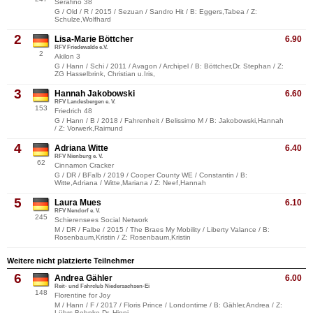
Serafino 38
G / Old / R / 2015 / Sezuan / Sandro Hit / B: Eggers,Tabea / Z:
Schulze,Wolfhard
2
Lisa-Marie Böttcher
6.90
RFV Friedewalde e.V.
2
Akilon 3
G / Hann / Schi / 2011 / Avagon / Archipel / B: Böttcher,Dr. Stephan / Z:
ZG Hasselbrink, Christian u.Iris,
3
Hannah Jakobowski
6.60
RFV Landesbergen e. V.
153
Friedrich 48
G / Hann / B / 2018 / Fahrenheit / Belissimo M / B: Jakobowski,Hannah
/ Z: Vorwerk,Raimund
4
Adriana Witte
6.40
RFV Nienburg e. V.
62
Cinnamon Cracker
G / DR / BFalb / 2019 / Cooper County WE / Constantin / B:
Witte,Adriana / Witte,Mariana / Z: Neef,Hannah
5
Laura Mues
6.10
RFV Nendorf e. V.
245
Schierensees Social Network
M / DR / Falbe / 2015 / The Braes My Mobility / Liberty Valance / B:
Rosenbaum,Kristin / Z: Rosenbaum,Kristin
Weitere nicht platzierte Teilnehmer
6
Andrea Gähler
6.00
Reit- und Fahrclub Niedersachsen-Ei
148
Florentine for Joy
M / Hann / F / 2017 / Floris Prince / Londontime / B: Gähler,Andrea / Z:
Lührs-Behnke,Dr. Hinni