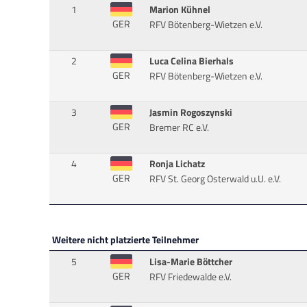
1
Marion Kühnel
GER
RFV Bötenberg-Wietzen e.V.
2
Luca Celina Bierhals
GER
RFV Bötenberg-Wietzen e.V.
3
Jasmin Rogoszynski
GER
Bremer RC e.V.
4
Ronja Lichatz
GER
RFV St. Georg Osterwald u.U. e.V.
Weitere nicht platzierte Teilnehmer
5
Lisa-Marie Böttcher
GER
RFV Friedewalde e.V.