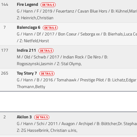
144
Fire Legend
DETAILS
G / Hann / F / 2019 / Feuertanz / Cavan Blue Hors
/ B: Kühnel,Mar
Z: Heinrich,Christian
7
Balenciaga 6
DETAILS
G / Hann / Df / 2017 / Bon Coeur / Seborga xx
/ B: Bierhals,Luca Ce
/ Z: Nietfeld,Horst
177
Indira 211
DETAILS
M / Old / Schwb / 2017 / Indian Rock / De Niro
/ B:
Rogoszynski,Jasmin / Z: Stal Olymp,
265
Toy Story 7
DETAILS
G / Hann / B / 2016 / Tomahawk / Prestige Pilot
/ B: Lichatz,Edgar 
Thomann,Betty
2
Akilon 3
DETAILS
G / Hann / Schi / 2011 / Avagon / Archipel
/ B: Böttcher,Dr. Stepha
Z: ZG Hasselbrink, Christian u.Iris,