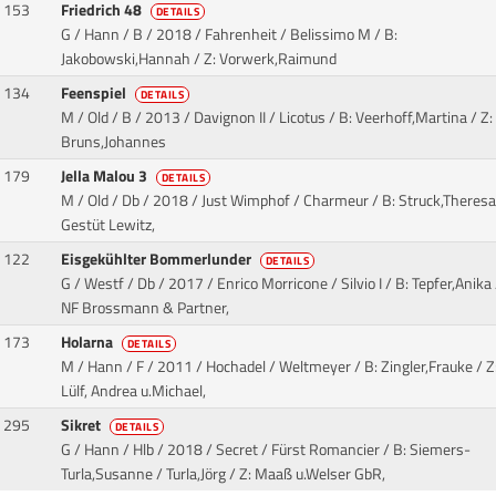
153
Friedrich 48
DETAILS
G / Hann / B / 2018 / Fahrenheit / Belissimo M
/ B:
Jakobowski,Hannah / Z: Vorwerk,Raimund
134
Feenspiel
DETAILS
M / Old / B / 2013 / Davignon II / Licotus
/ B: Veerhoff,Martina / Z:
Bruns,Johannes
179
Jella Malou 3
DETAILS
M / Old / Db / 2018 / Just Wimphof / Charmeur
/ B: Struck,Theresa
Gestüt Lewitz,
122
Eisgekühlter Bommerlunder
DETAILS
G / Westf / Db / 2017 / Enrico Morricone / Silvio I
/ B: Tepfer,Anika 
NF Brossmann & Partner,
173
Holarna
DETAILS
M / Hann / F / 2011 / Hochadel / Weltmeyer
/ B: Zingler,Frauke / Z
Lülf, Andrea u.Michael,
295
Sikret
DETAILS
G / Hann / Hlb / 2018 / Secret / Fürst Romancier
/ B: Siemers-
Turla,Susanne / Turla,Jörg / Z: Maaß u.Welser GbR,