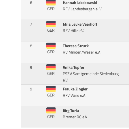
6
Hannah Jakobowski
GER
RFV Landesbergen e. V.
7
Mila Levke Veerhoff
GER
RFV Hille e.V.
8
Theresa Struck
GER
RV Minden/Weser e.V.
9
Anika Tepfer
GER
PSZV Samtgemeinde Siedenburg
e.V.
9
Frauke Zingler
GER
RFV Vörie e.V.
Jörg Turla
GER
Bremer RC e.V.