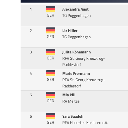
1
Alexandra Aust
GER
TG Poggenhagen
2
Liz Hiller
GER
TG Poggenhagen
3
Julita Könemann
GER
RFV St. Georg Kreuzkrug-
Raddestorf
4
Marie Frormann
GER
RFV St. Georg Kreuzkrug-
Raddestorf
5
Mia Pill
GER
RV Meitze
6
Yara Saadeh
GER
RFV Hubertus Kolshorn e.V.