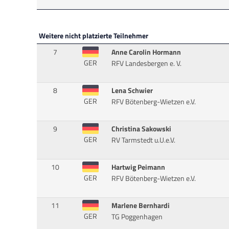
Weitere nicht platzierte Teilnehmer
7
Anne Carolin Hormann
GER
RFV Landesbergen e. V.
8
Lena Schwier
GER
RFV Bötenberg-Wietzen e.V.
9
Christina Sakowski
GER
RV Tarmstedt u.U.e.V.
10
Hartwig Peimann
GER
RFV Bötenberg-Wietzen e.V.
11
Marlene Bernhardi
GER
TG Poggenhagen