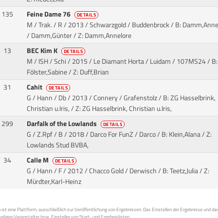
135
Feine Dame 76
DETAILS
M / Trak. / R / 2013 / Schwarzgold / Buddenbrock
/ B: Damm,Anne
/ Damm,Günter / Z: Damm,Annelore
13
BEC Kim K
DETAILS
M / ISH / Schi / 2015 / Le Diamant Horta / Luidam
/ 107MS24 / B:
Fölster,Sabine / Z: Duff,Brian
31
Cahit
DETAILS
G / Hann / Db / 2013 / Connery / Grafenstolz
/ B: ZG Hasselbrink,
Christian u.Iris, / Z: ZG Hasselbrink, Christian u.Iris,
299
Darfalk of the Lowlands
DETAILS
G / Z.Rpf / B / 2018 / Darco For FunZ / Darco
/ B: Klein,Alana / Z:
Lowlands Stud BVBA,
34
Calle M
DETAILS
G / Hann / F / 2012 / Chacco Gold / Derwisch
/ B: Teetz,Julia / Z:
Mürdter,Karl-Heinz
st eine Plattform, ausschließlich zur Veröffentlichung von Ergebnissen. Das Einstellen der Ergebnisse und da
weiligen Veranstalter bzw. Einsteller von Start- und Ergebnislisten.