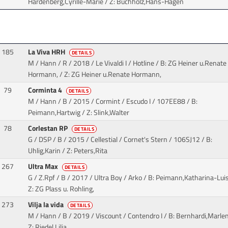
Hardenberg,Cyrille-Marie / Z: Buchholz,Hans-Hagen
185
La Viva HRH
DETAILS
M / Hann / R / 2018 / Le Vivaldi I / Hotline
/ B: ZG Heiner u.Renate
Hormann, / Z: ZG Heiner u.Renate Hormann,
79
Corminta 4
DETAILS
M / Hann / B / 2015 / Cormint / Escudo I
/ 107EE88 / B:
Peimann,Hartwig / Z: Slink,Walter
78
Corlestan RP
DETAILS
G / DSP / B / 2015 / Cellestial / Cornet's Stern
/ 106SJ12 / B:
Uhlig,Karin / Z: Peters,Rita
267
Ultra Max
DETAILS
G / Z.Rpf / B / 2017 / Ultra Boy / Arko
/ B: Peimann,Katharina-Luis
Z: ZG Plass u. Rohling,
273
Vilja la vida
DETAILS
M / Hann / B / 2019 / Viscount / Contendro I
/ B: Bernhardi,Marlen
Z: Riedel,Lilia