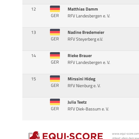
12
Matthias Damm
GER
RFV Landesbergen e. V.
13
Nadine Bredemeier
GER
RFV Steyerberg e.V.
14
Rieke Brauer
GER
RFV Landesbergen e. V.
15
Mirssini Hideg
GER
RFV Nienburg e. V.
Julia Teetz
GER
RFV Diek-Bassum e. V.
www.equi-score.com i
obliegt allein dem je