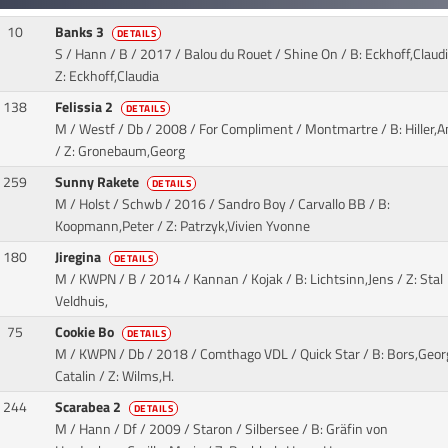
10
Banks 3
DETAILS
S / Hann / B / 2017 / Balou du Rouet / Shine On
/ B: Eckhoff,Claudi
Z: Eckhoff,Claudia
138
Felissia 2
DETAILS
M / Westf / Db / 2008 / For Compliment / Montmartre
/ B: Hiller,
/ Z: Gronebaum,Georg
259
Sunny Rakete
DETAILS
M / Holst / Schwb / 2016 / Sandro Boy / Carvallo BB
/ B:
Koopmann,Peter / Z: Patrzyk,Vivien Yvonne
180
Jiregina
DETAILS
M / KWPN / B / 2014 / Kannan / Kojak
/ B: Lichtsinn,Jens / Z: Stal
Veldhuis,
75
Cookie Bo
DETAILS
M / KWPN / Db / 2018 / Comthago VDL / Quick Star
/ B: Bors,Geor
Catalin / Z: Wilms,H.
244
Scarabea 2
DETAILS
M / Hann / Df / 2009 / Staron / Silbersee
/ B: Gräfin von