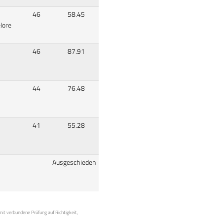
46
58.45
lore
46
87.91
44
76.48
41
55.28
Ausgeschieden
mit verbundene Prüfung auf Richtigkeit,