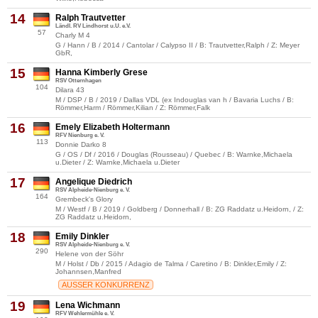
14
Ralph Trautvetter
Ländl. RV Lindhorst u.U. e.V.
57
Charly M 4
G / Hann / B / 2014 / Cantolar / Calypso II / B: Trautvetter,Ralph / Z: Meyer
GbR,
15
Hanna Kimberly Grese
RSV Otternhagen
104
Dilara 43
M / DSP / B / 2019 / Dallas VDL (ex Indouglas van h / Bavaria Luchs / B:
Römmer,Harm / Römmer,Kilian / Z: Römmer,Falk
16
Emely Elizabeth Holtermann
RFV Nienburg e. V.
113
Donnie Darko 8
G / OS / Df / 2016 / Douglas (Rousseau) / Quebec / B: Warnke,Michaela
u.Dieter / Z: Warnke,Michaela u.Dieter
17
Angelique Diedrich
RSV Alpheide-Nienburg e. V.
164
Grembeck's Glory
M / Westf / B / 2019 / Goldberg / Donnerhall / B: ZG Raddatz u.Heidorn, / Z:
ZG Raddatz u.Heidorn,
18
Emily Dinkler
RSV Alpheide-Nienburg e. V.
290
Helene von der Söhr
M / Holst / Db / 2015 / Adagio de Talma / Caretino / B: Dinkler,Emily / Z:
Johannsen,Manfred
AUSSER KONKURRENZ
19
Lena Wichmann
RFV Wehlermühle e. V.