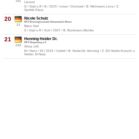
192
Lieverd
G / Grpf.o.R / B / 2015 / Livius / Cincinatti / B: Wichmann,Lena / Z:
Spöttle,Klaus
20
Nicole Schulz
RFV Brüninghorstedt-Schamerloh-Warm
23
Blanc Nuit
S / Grpf.o.R / Schi / 2007 / B: Bückmann,Monika
21
Henning Heider Dr.
RFV Steyerberg e.V.
249
Shiva 146
M / Hann / Df / 2015 / Carbid / B: Heider,Dr. Henning / Z: ZG Heider-Kosuch u.
Heider, Dr.Nadj