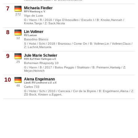
7
Michaela Fiedler
RFV Nienburg e. V.
272
Vigo de Luxe
G / Hann / R / 2016 / Vigo D'Arsouilles / Escudo I / B: Knoke,Hannah /
Knoke,Tanja / Z: Sack,Nicola
8
Lin Vollmer
RV Laatzen
12
Basodino Blanco
S / Holst / Schi / 2018 / Brantzau / Come On / B: Vollmer,Lin / Vollmer,Claus /
Z: Lachnit,Manuela
9
Jule Marie Schwier
RSV Auf Klein Varlingen e.V.
25
Bohemian Rhapsody 10
G / Hann / B / 2017 / Balou Peggio / Stakkato / B: Peimann,Hartwig / Z:
Meyer,Heinrich
10
Alena Engelmann
Ländl. RV Lindhorst u.U. e.V.
46
Carlos 733
G / Holst / Schi / 2010 / Cancara / Cor de la Bryere / B: Engelmann,Alena / Z:
ZG Bock, Kirsten u.Eggert,