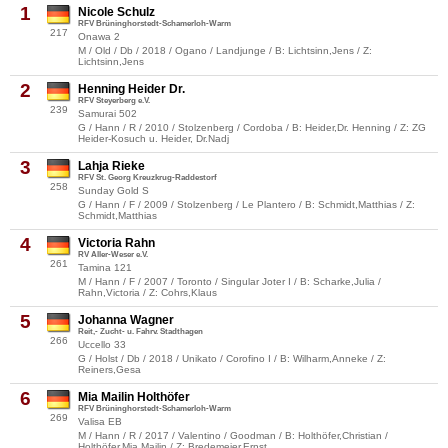
1
Nicole Schulz
RFV Brüninghorstedt-Schamerloh-Warm
217
Onawa 2
M / Old / Db / 2018 / Ogano / Landjunge / B: Lichtsinn,Jens / Z:
Lichtsinn,Jens
2
Henning Heider Dr.
RFV Steyerberg e.V.
239
Samurai 502
G / Hann / R / 2010 / Stolzenberg / Cordoba / B: Heider,Dr. Henning / Z: ZG
Heider-Kosuch u. Heider, Dr.Nadj
3
Lahja Rieke
RFV St. Georg Kreuzkrug-Raddestorf
258
Sunday Gold S
G / Hann / F / 2009 / Stolzenberg / Le Plantero / B: Schmidt,Matthias / Z:
Schmidt,Matthias
4
Victoria Rahn
RV Aller-Weser e.V.
261
Tamina 121
M / Hann / F / 2007 / Toronto / Singular Joter I / B: Scharke,Julia /
Rahn,Victoria / Z: Cohrs,Klaus
5
Johanna Wagner
Reit,- Zucht- u. Fahrv. Stadthagen
266
Uccello 33
G / Holst / Db / 2018 / Unikato / Corofino I / B: Wilharm,Anneke / Z:
Reiners,Gesa
6
Mia Mailin Holthöfer
RFV Brüninghorstedt-Schamerloh-Warm
269
Valisa EB
M / Hann / R / 2017 / Valentino / Goodman / B: Holthöfer,Christian /
Holthöfer,Mia Mailin / Z: Bredemeier,Ernst