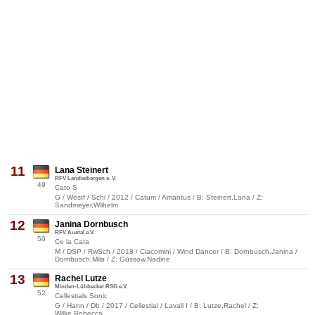
11
Lana Steinert
RFV Landesbergen e. V.
49
Cato S
G / Westf / Schi / 2012 / Catum / Amantus / B: Steinert,Lana / Z:
Sandmeyer,Wilhelm
12
Janina Dornbusch
RFV Auetal e.V.
50
Ce la Cara
M / DSP / RwSch / 2018 / Ciacomini / Wind Dancer / B: Dornbusch,Janina /
Dornbusch,Mila / Z: Güssow,Nadine
13
Rachel Lutze
Minden-Lübbecker RSG e.V.
52
Cellestials Sonic
G / Hann / Db / 2017 / Cellestial / Lavall I / B: Lutze,Rachel / Z:
Wilke,Rebecca