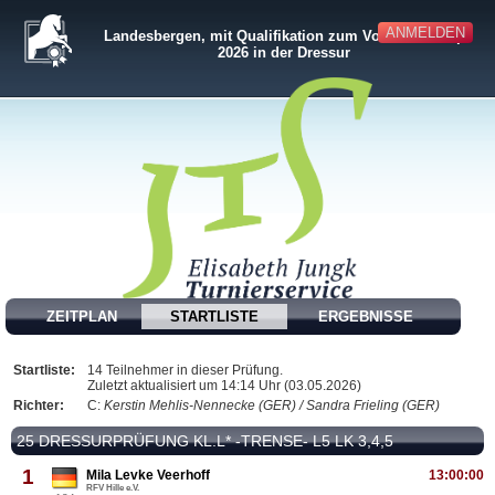
ANMELDEN
Landesbergen, mit Qualifikation zum Volksbank-Cup
2026 in der Dressur
ZEITPLAN
STARTLISTE
ERGEBNISSE
Startliste:
14 Teilnehmer in dieser Prüfung.
Zuletzt aktualisiert um 14:14 Uhr (03.05.2026)
Richter:
C:
Kerstin Mehlis-Nennecke (GER) / Sandra Frieling (GER)
25 DRESSURPRÜFUNG KL.L* -TRENSE- L5 LK 3,4,5
1
Mila Levke Veerhoff
13:00:00
RFV Hille e.V.