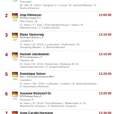
134
Feenspiel
M / Old / B / 2013 / Davignon II / Licotus / B: Veerhoff,Martina / Z:
Bruns,Johannes
2
Anja Hittmeyer
13:05:00
RV Holte-Langeln e. V.
145
First Choice 28
G / Hann / F / 2011 / Fürst Nymphenburg I / Dakar / B:
Hittmeyer,Anja / Z: Corleis,Claudia
3
Rieke Siemering
13:10:00
RG Bücken-Wietzen e. V.
187
Landkind 3
G / Hann / B / 2019 / Londontime / Grafenstolz / B:
Siemering,Wiebke / Z: Bremer,Manfred
4
Hannah Jakobowski
13:15:00
RFV Landesbergen e. V.
153
Friedrich 48
G / Hann / B / 2018 / Fahrenheit / Belissimo M / B:
Jakobowski,Hannah / Z: Vorwerk,Raimund
5
Dominique Stöver
13:20:00
Reit- u. Rennverein Schwarme 1897 e
193
Limmelom
G / Hann / Db / 2020 / Labbadio / Livaldon / B: Stöver,Dominique /
Z: Hansemann,Reinhard
6
Susanne Reinstorf Dr.
13:25:00
RFV Brelinger Berg e.V.
131
Fantasca R
M / Hann / B / 2018 / Fürst Belissaro / Wolkenstein II / B:
Reinstorf,Dr. Susanne / Z: Reinstorf,Dr. Susanne
7
Anne Carolin Hormann
13:30:00