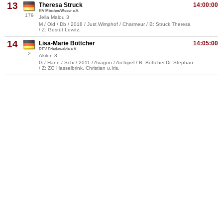
13
Theresa Struck
14:00:00
RV Minden/Weser e.V.
179
Jella Malou 3
M / Old / Db / 2018 / Just Wimphof / Charmeur / B: Struck,Theresa
/ Z: Gestüt Lewitz,
14
Lisa-Marie Böttcher
14:05:00
RFV Friedewalde e.V.
2
Akilon 3
G / Hann / Schi / 2011 / Avagon / Archipel / B: Böttcher,Dr. Stephan
/ Z: ZG Hasselbrink, Christian u.Iris,