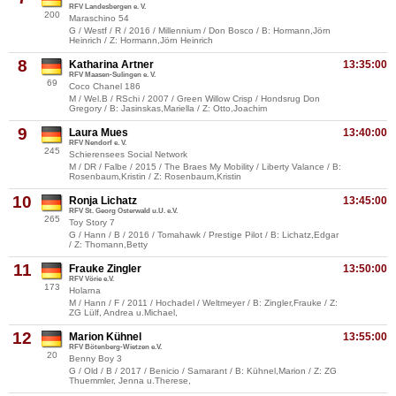
RFV Landesbergen e. V.
200
Maraschino 54
G / Westf / R / 2016 / Millennium / Don Bosco / B: Hormann,Jörn
Heinrich / Z: Hormann,Jörn Heinrich
8
Katharina Artner
13:35:00
RFV Maasen-Sulingen e. V.
69
Coco Chanel 186
M / Wel.B / RSchi / 2007 / Green Willow Crisp / Hondsrug Don
Gregory / B: Jasinskas,Mariella / Z: Otto,Joachim
9
Laura Mues
13:40:00
RFV Nendorf e. V.
245
Schierensees Social Network
M / DR / Falbe / 2015 / The Braes My Mobility / Liberty Valance / B:
Rosenbaum,Kristin / Z: Rosenbaum,Kristin
10
Ronja Lichatz
13:45:00
RFV St. Georg Osterwald u.U. e.V.
265
Toy Story 7
G / Hann / B / 2016 / Tomahawk / Prestige Pilot / B: Lichatz,Edgar
/ Z: Thomann,Betty
11
Frauke Zingler
13:50:00
RFV Vörie e.V.
173
Holarna
M / Hann / F / 2011 / Hochadel / Weltmeyer / B: Zingler,Frauke / Z:
ZG Lülf, Andrea u.Michael,
12
Marion Kühnel
13:55:00
RFV Bötenberg-Wietzen e.V.
20
Benny Boy 3
G / Old / B / 2017 / Benicio / Samarant / B: Kühnel,Marion / Z: ZG
Thuemmler, Jenna u.Therese,