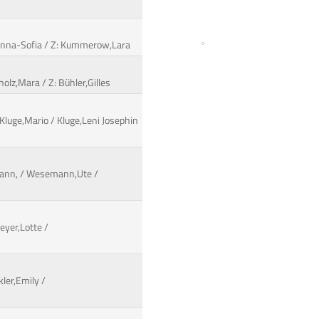
,Hanna-Sofia / Z: Kummerow,Lara
hholz,Mara / Z: Bühler,Gilles
Kluge,Mario / Kluge,Leni Josephin
lmann, / Wesemann,Ute /
eyer,Lotte /
kler,Emily /