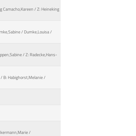
ing Camacho,Kareen / Z: Heineking
Dumke,Sabine / Dumke,Louisa /
öppen,Sabine / Z: Radecke,Hans-
/ B: Habighorst,Melanie /
Eckermann,Marie /