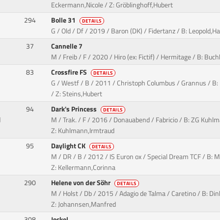
Eckermann,Nicole / Z: Gröblinghoff,Hubert
294
Bolle 31
DETAILS
G / Old / Df / 2019 / Baron (DK) / Fidertanz / B: Leopold
37
Cannelle 7
M / Freib / F / 2020 / Hiro (ex: Fictif) / Hermitage / B: Buc
83
Crossfire FS
DETAILS
G / Westf / B / 2011 / Christoph Columbus / Grannus / B: 
/ Z: Steins,Hubert
94
Dark's Princess
DETAILS
d
M / Trak. / F / 2016 / Donauabend / Fabricio / B: ZG Kuh
Z: Kuhlmann,Irmtraud
95
Daylight CK
DETAILS
M / DR / B / 2012 / IS Euron ox / Special Dream TCF / B: M
Z: Kellermann,Corinna
290
Helene von der Söhr
DETAILS
M / Holst / Db / 2015 / Adagio de Talma / Caretino / B: Din
Z: Johannsen,Manfred
308
Jockel