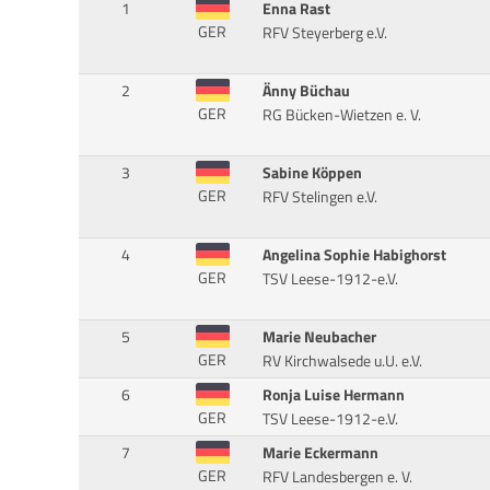
1
Enna Rast
GER
RFV Steyerberg e.V.
2
Änny Büchau
GER
RG Bücken-Wietzen e. V.
3
Sabine Köppen
GER
RFV Stelingen e.V.
4
Angelina Sophie Habighorst
GER
TSV Leese-1912-e.V.
5
Marie Neubacher
GER
RV Kirchwalsede u.U. e.V.
6
Ronja Luise Hermann
GER
TSV Leese-1912-e.V.
7
Marie Eckermann
GER
RFV Landesbergen e. V.