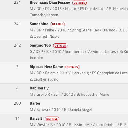
234
Rieemaars Dian Fossey
DETAILS
M / DR / Df / 2015 / Halifax / FS Dior de Luxe / B: Heinek
Camacho,Kareen
241
Sandshine
DETAILS
M / DR / Falbe / 2016 / Spring Star's Kay / Diarado / B: 
Z: Overhoff,Nicole
242
Santino 166
DETAILS
G / DSP / B / 2010 / Sommerhit / Veryimportantes / B: K
Joachim
3
Alposas Herz Dame
DETAILS
M / DR / Palom / 2018 / Herzkönig / FS Champion de Luxe 
Z: Leufkens,Arno
4
Babilou fly
M / Grpf.o.R / Schi / 2012 / B: Neubacher,Marie
280
Barbe
M / Schwa / 2014 / B: Daniela Siegel
11
Barca 5
DETAILS
M / Westf / B / 2010 / Belissimo M / Almox Prints J / B: 