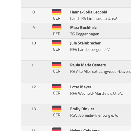
8
Hanna-Sofia Leopold
GER
Ländl. RV Lindhorst u.U. e.V.
9
Mara Buchholz
GER
TG Poggenhagen
10
Jule Steinbrecher
GER
RFV Landesbergen e. V.
11
Paula Marie Osmers
GER
RV Alte Aller e.V. Langwedel-Daver
12
Lotte Meyer
GER
RFV Wechold-Martfeld u.U. e.V.
13
Emily Dinkler
GER
RSV Alpheide-Nienburg e. V.
14
Helena Goldberg