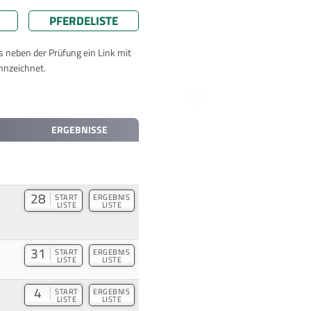
PFERDELISTE
ts neben der Prüfung ein Link mit
nnzeichnet.
ERGEBNISSE
28
START
ERGEBNIS
LISTE
LISTE
31
START
ERGEBNIS
LISTE
LISTE
4
START
ERGEBNIS
LISTE
LISTE