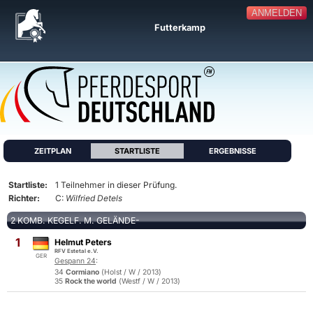
ANMELDEN
Futterkamp
ZEITPLAN
STARTLISTE
ERGEBNISSE
Startliste:
1 Teilnehmer in dieser Prüfung.
Richter:
C:
Wilfried Detels
2 KOMB. KEGELF. M. GELÄNDE-
1
Helmut Peters
RFV Estetal e.V.
GER
Gespann 24
:
34
Cormiano
(Holst / W / 2013)
35
Rock the world
(Westf / W / 2013)