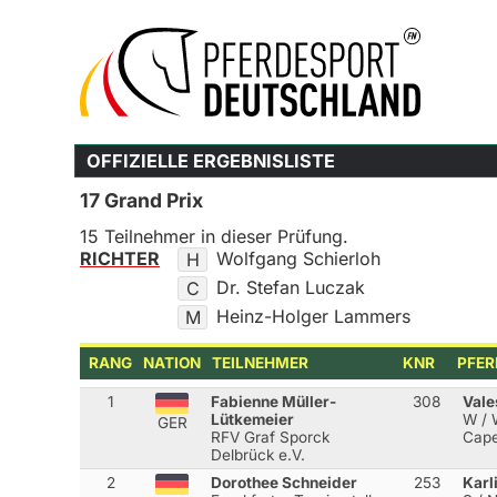
OFFIZIELLE ERGEBNISLISTE
17 Grand Prix
15 Teilnehmer in dieser Prüfung.
RICHTER
Wolfgang Schierloh
H
Dr. Stefan Luczak
C
Heinz-Holger Lammers
M
RANG
NATION
TEILNEHMER
KNR
PFER
1
Fabienne Müller-
308
Vale
Lütkemeier
W / W
GER
RFV Graf Sporck
Cape
Delbrück e.V.
2
Dorothee Schneider
253
Karl