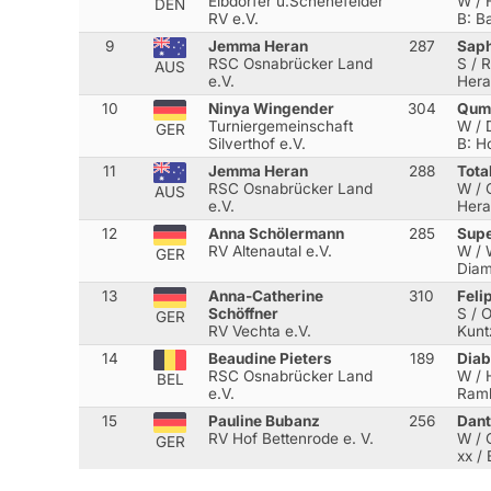
Elbdörfer u.Schenefelder
W / 
DEN
RV e.V.
B: B
9
Jemma Heran
287
Saph
RSC Osnabrücker Land
S / 
AUS
e.V.
Hera
10
Ninya Wingender
304
Qum
Turniergemeinschaft
W / 
GER
Silverthof e.V.
B: H
11
Jemma Heran
288
Tota
RSC Osnabrücker Land
W / 
AUS
e.V.
Hera
12
Anna Schölermann
285
Supe
RV Altenautal e.V.
W / W
GER
Diam
13
Anna-Catherine
310
Fel
Schöffner
S / O
GER
RV Vechta e.V.
Kunt
14
Beaudine Pieters
189
Diab
RSC Osnabrücker Land
W / 
BEL
e.V.
Ram
15
Pauline Bubanz
256
Dant
RV Hof Bettenrode e. V.
W / 
GER
xx
/ 