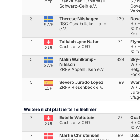
Frankfurter Turnierstall
S / 
GER
Schwarz-Gelb e.V.
Gove
Verk
3
Therese Nilshagen
230
Nav
RSC Osnabrücker Land
H / 
SWE
e.V.
B: D
Kok,
4
Tallulah Lynn Nater
71
Flyn
Gastlizenz GER
H / 
SUI
B: T
5
Malin Wahlkamp-
329
Sky
Nilsson
W / 
SWE
ZRFV Appelhülsen e.V.
Helg
Fock
5
Severo Jurado Lopez
199
Svan
ZRFV Riesenbeck e.V.
W / 
ESP
Jura
v/Eg
Weitere nicht platzierte Teilnehmer
7
Estelle Wettstein
75
Qua
Gastlizenz GER
H / 
SUI
B: W
7
Martin Christensen
89
Dolc