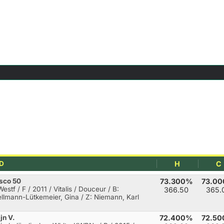
D
H
C
sco 50
73.300%
73.0
estf / F / 2011 / Vitalis / Douceur
/ B:
366.50
365.
llmann-Lütkemeier, Gina / Z: Niemann, Karl
ijn V.
72.400%
72.5