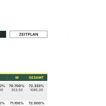
ZEITPLAN
M
GESAMT
00%
70.700%
72.333%
00
353.50
1085.00
00%
71.100%
72.000%