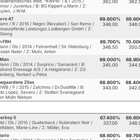
Niederländisches Wblt. -KWPN- / B / 2015 /
362.00
362.
rnor / Juventus
/ B: BG Kippert u.Mann / Z:
uylen, J.W.M.
arro 47
69.600%
69.6
Hann / R / 2016 / Negro (Novabor) / San Remo
/
348.00
348.
ressurpferde Leistungsz.Lodbergen GmbH / Z:
 Georg
n FRH
69.700%
70.0
Hann / Db / 2014 / Fahrenheit / Sir Oldenburg
/
348.50
350.
alulah Nater / Z: Muhr, Anton
-Man
69.000%
68.9
Hann / Db / 2014 / Surprice / Samarant
/ B:
345.00
344.
strand Dressage A/S / A.Helgstrand / Z: ZG
enberg, Norbert u.Petra
egaardens Zilas
68.600%
68.4
DWB / F / 2015 / Zatchmo / Dr.Doolittle
/ B:
343.00
342.
do Lopez, Severo / Z: Stutteri Svanegaard
on Molin Nielson
terboy 5
67.400%
69.6
Old / Db / 2010 / Quaterback / Rubinstern Noir
/
337.00
348.
ettstein, Marie-Line / Z: Möller, Eva
iario
68.600%
69.7