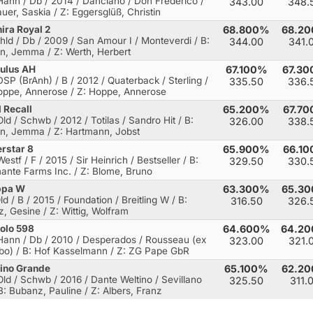
Hann / Db / 2014 / Danciano / Don Frederico
/
343.00
348.
auer, Saskia / Z: Eggersglüß, Christin
ira Royal 2
68.800%
68.2
Rhld / Db / 2009 / San Amour I / Monteverdi
/ B:
344.00
341.
n, Jemma / Z: Werth, Herbert
ulus AH
67.100%
67.3
DSP (BrAnh) / B / 2012 / Quaterback / Sterling
/
335.50
336.
oppe, Annerose / Z: Hoppe, Annerose
l Recall
65.200%
67.7
Old / Schwb / 2012 / Totilas / Sandro Hit
/ B:
326.00
338.
n, Jemma / Z: Hartmann, Jobst
rstar 8
65.900%
66.1
estf / F / 2015 / Sir Heinrich / Bestseller
/ B:
329.50
330.
ante Farms Inc. / Z: Blome, Bruno
ippa W
63.300%
65.3
ld / B / 2015 / Foundation / Breitling W
/ B:
316.50
326.
z, Gesine / Z: Wittig, Wolfram
olo 598
64.600%
64.2
Hann / Db / 2010 / Desperados / Rousseau (ex
323.00
321.
bo)
/ B: Hof Kasselmann / Z: ZG Pape GbR
ino Grande
65.100%
62.2
Old / Schwb / 2016 / Dante Weltino / Sevillano
325.50
311.
B: Bubanz, Pauline / Z: Albers, Franz