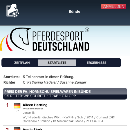
ANMELDEN
Bünde
ZEITPLAN
STARTLISTE
ERGEBNISSE
Startliste:
5 Teilnehmer in dieser Prüfung.
Richter:
C:
Katharina Hadeler / Susanne Zander
PREIS DER FA. HORNSCHU SPIELWAREN IN BÜNDE
9/1 REITER-WB SCHRITT - TRAB - GALOPP
1
Aileen Hertting
RV Dehmkerbrock
177
Jesse 16
W / Niederländisches Wblt. -KWPN- / Schi / 2014 / Corland (DK:
Corlando) / Emilion / B: Marcinczak, Mona / Z: Fase, P.A.
2
Angie Stark