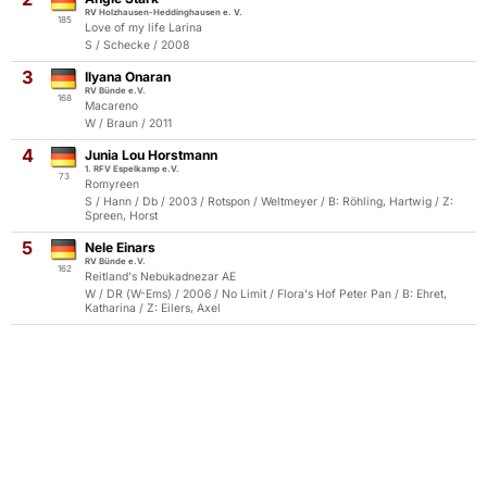
RV Holzhausen-Heddinghausen e. V.
185
Love of my life Larina
S / Schecke / 2008
3
Ilyana Onaran
RV Bünde e.V.
168
Macareno
W / Braun / 2011
4
Junia Lou Horstmann
1. RFV Espelkamp e.V.
73
Romyreen
S / Hann / Db / 2003 / Rotspon / Weltmeyer / B: Röhling, Hartwig / Z:
Spreen, Horst
5
Nele Einars
RV Bünde e.V.
162
Reitland's Nebukadnezar AE
W / DR (W-Ems) / 2006 / No Limit / Flora's Hof Peter Pan / B: Ehret,
Katharina / Z: Eilers, Axel