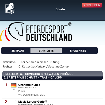
ANMELDEN
Bünde
ZEITPLAN
STARTLISTE
ERGEBNISSE
Startliste:
6 Teilnehmer in dieser Prüfung.
Richter:
C:
Katharina Hadeler / Susanne Zander
PREIS DER FA. HORNSCHU SPIELWAREN IN BÜNDE
9/2 REITER-WB SCHRITT - TRAB - GALOPP
1
Charlotte Kunze
Bielefelder RFC e.V.
83
Punto
W / Dunkelbraun / 2017
2
227
Mayla Loryse Gerloff
Reitsportverein Lipperreihe a.T.W. e.V.