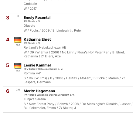
Codolain
W / 2017
3
3
Emely Rosental
RV Bünde e.V.
Diavolo
W / Fuchs / 2009 / B: Lindewirth, Peter
4
Katharina Ehret
RV Bünde e.V.
162
Reitland's Nebukadnezar AE
W / DR (W-Ems) / 2006 / No Limit / Flora's Hof Peter Pan / B: Ehret,
Katharina / Z: Eilers, Axel
5
Leonie Kammel
RFV Lützow Schuckenbaum e. V.
152
Romina 441
S / DR (W-Ems) / B / 2008 / Halifax / Mozart / B: Eckelt, Marion / Z:
Jaspers, Hermann
6
216
Moritz Hagemann
RV Herzog Wittekind Oberbauerschaft e.V.
Tunja's Sarena
S / New Forest Pony / Schwb / 2008 / De Mensinghe's Rinaldo / Jasper /
B: Lückemeier, Emma / Z: Sluiter, J