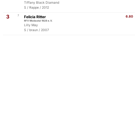
Tiffany Black Diamand
S / Rappe / 2012
3
7
Felicia Ritter
6.80
RFV Modautal 1928 e.V.
Lilly May
S / braun / 2007