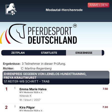
ANMELDEN
Modautal-Herchenrode
ZEITPLAN
STARTLISTE
ERGEBNISSE
Ergebnisse:
3 Teilnehmer in dieser Prüfung.
Richter:
C:
Martina Regenberg
EHRENPREIS GEGEBEN VON LEINELOS HUNDETRAINING,
FREYA KRAUTWURST
1/1 REITER-WB SCHRITT - TRAB
1
5
Emma Marie Halva
7.50
RFV Modautal 1928 e.V.
Nitendo K
W / braun / 2007
2
3
Kira Pilgor
7.30
RFV Modautal 1928 e.V.