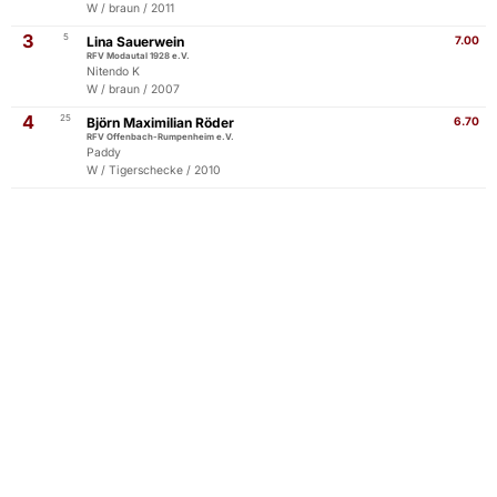
W / braun / 2011
3
5
Lina Sauerwein
7.00
RFV Modautal 1928 e.V.
Nitendo K
W / braun / 2007
4
25
Björn Maximilian Röder
6.70
RFV Offenbach-Rumpenheim e.V.
Paddy
W / Tigerschecke / 2010