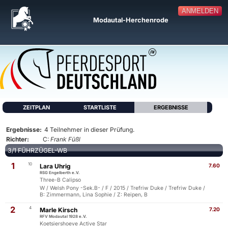
ANMELDEN
Modautal-Herchenrode
ZEITPLAN
STARTLISTE
ERGEBNISSE
Ergebnisse:
4 Teilnehmer in dieser Prüfung.
Richter:
C:
Frank Füßl
3/1 FÜHRZÜGEL-WB
1
10
Lara Uhrig
7.60
RSG Engelberth e.V.
Three-B Calipso
W / Welsh Pony -Sek.B- / F / 2015 / Trefriw Duke / Trefriw Duke /
B: Zimmermann, Lina Sophie / Z: Reipen, B
2
4
Marle Kirsch
7.20
RFV Modautal 1928 e.V.
Koetsiershoeve Active Star