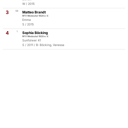
W / 2015
3
56
Matteo Brandt
RFV Modautal 1928 e.V.
Emma
S / 2015
4
1
Sophia Böcking
RFV Modautal 1928 e.V.
Sunfolwer 41
S / 2011 / B: Böcking, Vanessa