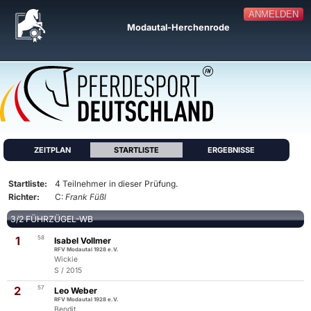
ANMELDEN
Modautal-Herchenrode
ZEITPLAN
STARTLISTE
ERGEBNISSE
Startliste:
4 Teilnehmer in dieser Prüfung.
Richter:
C:
Frank Füßl
3/2 FÜHRZÜGEL-WB
1
58
Isabel Vollmer
RFV Modautal 1928 e.V.
Wickie
S / 2015
2
57
Leo Weber
RFV Modautal 1928 e.V.
Bendit