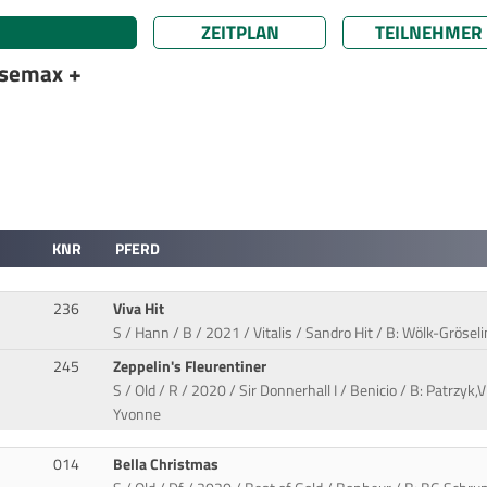
ZEITPLAN
TEILNEHMER
rsemax +
KNR
PFERD
236
Viva Hit
S / Hann / B / 2021 / Vitalis / Sandro Hit / B: Wölk-Grösel
245
Zeppelin's Fleurentiner
S / Old / R / 2020 / Sir Donnerhall I / Benicio / B: Patrzyk,
Yvonne
014
Bella Christmas