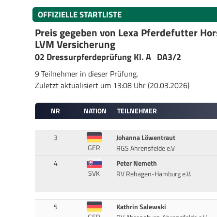
OFFIZIELLE STARTLISTE
Preis gegeben von Lexa Pferdefutter Ho
LVM Versicherung
02 Dressurpferdeprüfung Kl. A DA3/2
9 Teilnehmer in dieser Prüfung.
Zuletzt aktualisiert um 13:08 Uhr (20.03.2026)
NR
NATION
TEILNEHMER
3
Johanna Löwentraut
GER
RGS Ahrensfelde e.V
4
Peter Nemeth
SVK
RV Rehagen-Hamburg e.V.
5
Kathrin Salewski
GER