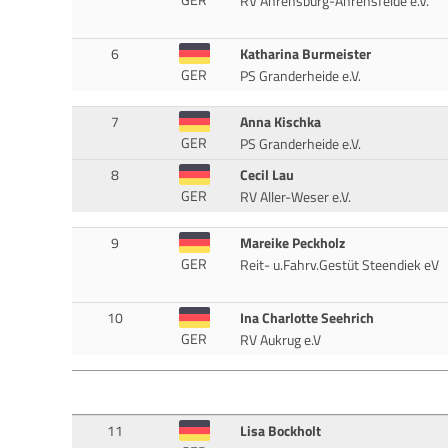
RV Ahrensburg-Ahrensfelde e.V.
6
Katharina Burmeister
GER
PS Granderheide e.V.
7
Anna Kischka
GER
PS Granderheide e.V.
8
Cecil Lau
GER
RV Aller-Weser e.V.
9
Mareike Peckholz
GER
Reit- u.Fahrv.Gestüt Steendiek eV
10
Ina Charlotte Seehrich
GER
RV Aukrug e.V
11
Lisa Bockholt