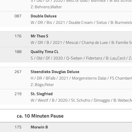
S / Old / Df / 2020 / Best of Gold / Bonheur / B: BG Schru
Z: Behrens,Walter
087
Double Deluxe
W / DR / Bis / 2021 / Double Cream / Sixtus / B: Burmeiste
176
Mr Theo S
W / DR / B / 2021 / Mescal / Champ de Luxe / B: Familie Sc
188
Quality Time CL
S / Old / Df / 2020 / Q-Sieben / Fidertanz / B: Lau,Cecil / 
267
Steendieks Douglas Deluxe
H / DR / BFalb / 2021 / Morgensterns Dalai / FS Chamberti
Z: Böge,Peter
219
St. Siegfried
W / Westf / B / 2020 / St. Schufro / Dimaggio / B: Weber,
ca. 10 Minuten Pause
175
Morwin B