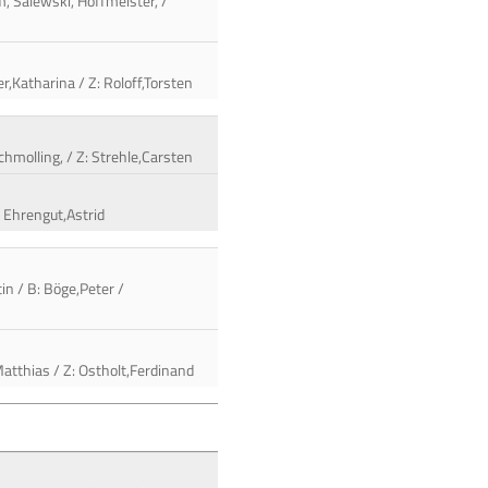
m, Salewski, Hoffmeister, /
r,Katharina / Z: Roloff,Torsten
hmolling, / Z: Strehle,Carsten
Z: Ehrengut,Astrid
n / B: Böge,Peter /
Matthias / Z: Ostholt,Ferdinand