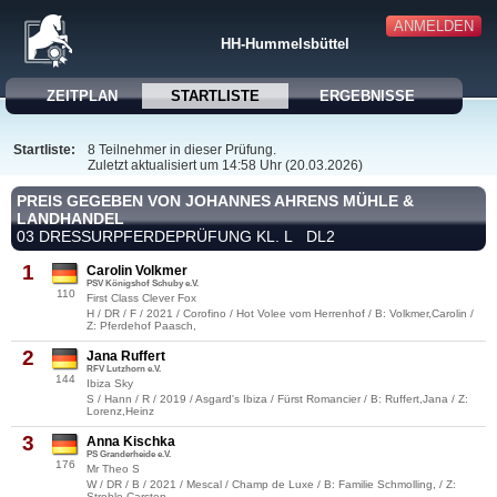
ANMELDEN
HH-Hummelsbüttel
ZEITPLAN
STARTLISTE
ERGEBNISSE
Startliste:
8 Teilnehmer in dieser Prüfung.
Zuletzt aktualisiert um 14:58 Uhr (20.03.2026)
PREIS GEGEBEN VON JOHANNES AHRENS MÜHLE &
LANDHANDEL
03 DRESSURPFERDEPRÜFUNG KL. L DL2
1
Carolin Volkmer
PSV Königshof Schuby e.V.
110
First Class Clever Fox
H / DR / F / 2021 / Corofino / Hot Volee vom Herrenhof / B: Volkmer,Carolin /
Z: Pferdehof Paasch,
2
Jana Ruffert
RFV Lutzhorn e.V.
144
Ibiza Sky
S / Hann / R / 2019 / Asgard's Ibiza / Fürst Romancier / B: Ruffert,Jana / Z:
Lorenz,Heinz
3
Anna Kischka
PS Granderheide e.V.
176
Mr Theo S
W / DR / B / 2021 / Mescal / Champ de Luxe / B: Familie Schmolling, / Z:
Strehle,Carsten