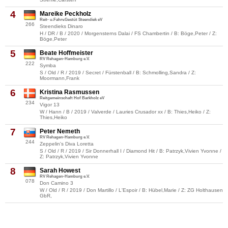
4
Mareike Peckholz
Reit- u.Fahrv.Gestüt Steendiek eV
266
Steendieks Dinaro
H / DR / B / 2020 / Morgensterns Dalai / FS Chambertin / B: Böge,Peter / Z:
Böge,Peter
5
Beate Hoffmeister
RV Rehagen-Hamburg e.V.
222
Symba
S / Old / R / 2019 / Secret / Fürstenball / B: Schmolling,Sandra / Z:
Moormann,Frank
6
Kristina Rasmussen
Reitgemeinschaft Hof Barkholz eV
234
Vigor 13
W / Hann / B / 2019 / Valverde / Lauries Crusador xx / B: Thies,Heiko / Z:
Thies,Heiko
7
Peter Nemeth
RV Rehagen-Hamburg e.V.
244
Zeppelin's Diva Loretta
S / Old / R / 2019 / Sir Donnerhall I / Diamond Hit / B: Patrzyk,Vivien Yvonne /
Z: Patrzyk,Vivien Yvonne
8
Sarah Howest
RV Rehagen-Hamburg e.V.
078
Don Camino 3
W / Old / R / 2019 / Don Martillo / L'Espoir / B: Hübel,Marie / Z: ZG Holthausen
GbR,