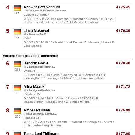
4
Anni-Chalott Schmidt
4 / 75.45
RV Neu-Benthen für Reiten und Fahre
85
Celeste de Trebox
M / AESRpf / B / 2015 / Caretino / Diamant de Semilly / 107QG52
/ B: Schmidt & Schmidt GbR, / Z: El Morabit,Abdelaziz
5
Linea Makowei
4 / 76.39
RFV Gadebusch e.V.
37
Cali 7
G / OS / B / 2016 / Cellestial / Lord Kemm / B: Makowei,Linea / Z:
Ecke,Martina
Weitere nicht platzierte Teilnehmer
6
Hendrik Greve
8 / 70.40
RFV Landgestüt Redefin e.V.
388
Uncle Jo
S / Holst / B / 2016 / Uriko (Clooney NLD) / Contendro I / B:
Baacke,Romy / Baacke,Julia Marie / Z: Johannsen,Wilfried
7
Alina Maack
8 / 71.72
RFV Landgestüt Redefin e.V.
79
Catalano 22
G / DSP / Schi / 2013 / Cero I / Saccor / 108DO78 / B:
Maack,Steffen / Maack,Alina / Z: Striggow,Petra
8
Amber Paulsen
8 / 76.99
RV Bad Schwartau u.Umg.e.V.
206
Fearless 15
M / SF / B / 2015 / For Pleasure / Diamant de Semilly / 107ZJ89 /
B: Tenge-Rietberg,Barbara
9
Tessa Leni Thillmann
8 / 77.00