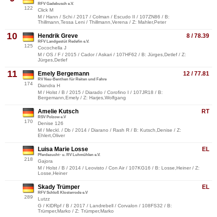
RFV Gadebusch e.V.
122
Click M
M / Hann / Schi / 2017 / Colman / Escudo II / 107ZN86 / B:
Thillmann,Tessa Leni / Thillmann,Verena / Z: Mahler,Peter
10
Hendrik Greve
8 / 78.39
RFV Landgestüt Redefin e.V.
125
Cocochella J
M / OS / F / 2015 / Cador / Askari / 107HF62 / B: Jürges,Detlef / Z:
Jürges,Detlef
11
Emely Bergemann
12 / 77.81
RV Neu-Benthen für Reiten und Fahre
174
Diandra H
M / Holst / B / 2015 / Diarado / Corofino I / 107JR18 / B:
Bergemann,Emely / Z: Harjes,Wolfgang
Amelie Kutsch
RT
RSV Polzow e.V
170
Denise 126
M / Meckl. / Db / 2014 / Diarano / Rash R / B: Kutsch,Denise / Z:
Ehlert,Oliver
Luisa Marie Losse
EL
Pferdezucht- u. RV Luhmühlen e.V.
218
Gajora
M / Holst / B / 2014 / Leovisto / Con Air / 107KG16 / B: Losse,Heiner / Z:
Losse,Heiner
Skady Trümper
EL
RFV Schloß Klosterrode e.V
289
Lutzz
G / KlDRpf / B / 2017 / Landrebell / Corvalon / 108FS32 / B:
Trümper,Marko / Z: Trümper,Marko