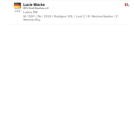
Lucie Mücke
EL
RFV Groß Beuthen e.V.
418
Latina RM
M / DSP / Db / 2018 / Rodrigoo VDL / Lord Z / B: Metzner,Nadine / Z:
Metzner,Roy