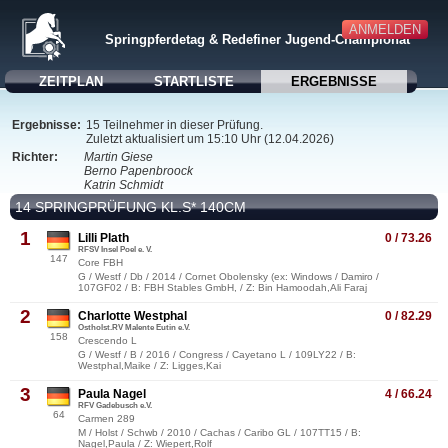
ANMELDEN
Springpferdetag & Redefiner Jugend-Championat
ZEITPLAN
STARTLISTE
ERGEBNISSE
Ergebnisse:
15 Teilnehmer in dieser Prüfung.
Zuletzt aktualisiert um 15:10 Uhr (12.04.2026)
Richter:
Martin Giese
Berno Papenbroock
Katrin Schmidt
14 SPRINGPRÜFUNG KL.S* 140CM
1
Lilli Plath
0 / 73.26
RFSV Insel Poel e. V.
147
Core FBH
G / Westf / Db / 2014 / Cornet Obolensky (ex: Windows / Damiro /
107GF02 / B: FBH Stables GmbH, / Z: Bin Hamoodah,Ali Faraj
2
Charlotte Westphal
0 / 82.29
Ostholst.RV Malente Eutin e.V.
158
Crescendo L
G / Westf / B / 2016 / Congress / Cayetano L / 109LY22 / B:
Westphal,Maike / Z: Ligges,Kai
3
Paula Nagel
4 / 66.24
RFV Gadebusch e.V.
64
Carmen 289
M / Holst / Schwb / 2010 / Cachas / Caribo GL / 107TT15 / B:
Nagel,Paula / Z: Wiepert,Rolf