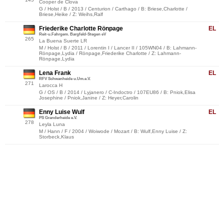
Cooper de Clova
G / Holst / B / 2013 / Centurion / Carthago / B: Briese,Charlotte /
Briese,Heike / Z: Weihs,Ralf
Friederike Charlotte Rönpage
EL
Reit-u.Fahrgem. Bargfeld-Stegen eV
265
La Buena Suerte LR
M / Holst / B / 2011 / Lorentin I / Lancer II / 105WN04 / B: Lahmann-
Rönpage,Lydia / Rönpage,Friederike Charlotte / Z: Lahmann-
Rönpage,Lydia
Lena Frank
EL
RFV Schwanheide u.Um.e.V.
271
Larocca H
G / OS / B / 2014 / Lyjanero / C-Indoctro / 107EU86 / B: Pniok,Elisa
Josephine / Pniok,Janine / Z: Heyer,Carolin
Enny Luise Wulf
EL
PS Granderheide e.V.
278
Leyla Luna
M / Hann / F / 2004 / Woiwode / Mozart / B: Wulf,Enny Luise / Z:
Storbeck,Klaus