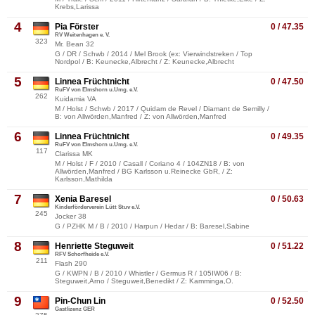
Krebs,Larissa
4
Pia Förster
0 / 47.35
RV Weitenhagen e. V.
323
Mr. Bean 32
G / DR / Schwb / 2014 / Mel Brook (ex: Vierwindstreken / Top
Nordpol / B: Keunecke,Albrecht / Z: Keunecke,Albrecht
5
Linnea Früchtnicht
0 / 47.50
RuFV von Elmshorn u.Umg. e.V.
262
Kuidamia VA
M / Holst / Schwb / 2017 / Quidam de Revel / Diamant de Semilly /
B: von Allwörden,Manfred / Z: von Allwörden,Manfred
6
Linnea Früchtnicht
0 / 49.35
RuFV von Elmshorn u.Umg. e.V.
117
Clarissa MK
M / Holst / F / 2010 / Casall / Coriano 4 / 104ZN18 / B: von
Allwörden,Manfred / BG Karlsson u.Reinecke GbR, / Z:
Karlsson,Mathilda
7
Xenia Baresel
0 / 50.63
Kinderförderverein Lütt Stuv e.V.
245
Jocker 38
G / PZHK M / B / 2010 / Harpun / Hedar / B: Baresel,Sabine
8
Henriette Steguweit
0 / 51.22
RFV Schorfheide e.V.
211
Flash 290
G / KWPN / B / 2010 / Whistler / Germus R / 105IW06 / B:
Steguweit,Arno / Steguweit,Benedikt / Z: Kamminga,O.
9
Pin-Chun Lin
0 / 52.50
Gastlizenz GER