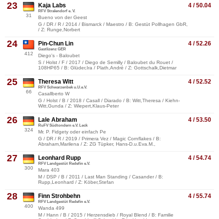
23
Kaja Labs
4 / 50.04
RFV Stralendorf e. V.
31
Bueno von der Geest
G / DR / R / 2014 / Bismarck / Maestro / B: Gestüt Pollhagen GbR,
/ Z: Runge,Norbert
24
Pin-Chun Lin
4 / 52.26
Gastlizenz GER
412
Diego's - Baloubet
S / Holst / F / 2017 / Diego de Semilly / Baloubet du Rouet /
108HP65 / B: Glüder,Ira / Plath,André / Z: Gottschalk,Dietmar
25
Theresa Witt
4 / 52.52
RFV Schwarzenbek u.U.e.V.
66
Casallberto W
G / Holst / B / 2018 / Casall / Diarado / B: Witt,Theresa / Kiehn-
Witt,Gunda / Z: Wiepert,Klaus-Peter
26
Lale Abraham
4 / 53.50
RuFV Südtondern e.V. Leck
324
Mr. P. Fidgety oder einfach Pe
G / DR / R / 2019 / Primera Vez / Magic Cornflakes / B:
Abraham,Marilena / Z: ZG Tüpker, Hans-D.u.Eva.M.,
27
Leonhard Rupp
4 / 54.74
RFV Landgestüt Redefin e.V.
300
Mara 403
M / DSP / B / 2011 / Last Man Standing / Casander / B:
Rupp,Leonhard / Z: Köber,Stefan
28
Finn Strohbehn
4 / 55.74
RFV Landgestüt Redefin e.V.
400
Wanda 499
M / Hann / B / 2015 / Herzensdieb / Royal Blend / B: Familie