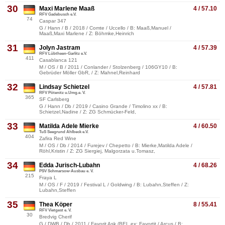
30
Maxi Marlene Maaß
4 / 57.10
RFV Gadebusch e.V.
74
Caspar 347
G / Hann / B / 2018 / Comte / Uccello / B: Maaß,Manuel /
Maaß,Maxi Marlene / Z: Böhmke,Heinrich
31
Jolyn Jastram
4 / 57.39
RFV Lübtheen-Garlitz e.V.
411
Casablanca 121
M / OS / B / 2011 / Conlander / Stolzenberg / 106GY10 / B:
Gebrüder Möller GbR, / Z: Mahnel,Reinhard
32
Lindsay Schietzel
4 / 57.81
RFV Pötenitz u.Umg.e. V.
365
SF Carlsberg
G / Hann / Db / 2019 / Casino Grande / Timolino xx / B:
Schietzel,Nadine / Z: ZG Schmücker-Feld,
33
Matilda Adele Mierke
4 / 60.50
TuS Seegrund Ahlbeck e.V.
404
Zafira Red Wine
M / OS / Db / 2014 / Furejev / Chepetto / B: Mierke,Matilda Adele /
Röhl,Kristin / Z: ZG Siergiej, Malgorzata u.Tomasz,
34
Edda Jurisch-Lubahn
4 / 68.26
PSV Schmarsow-Ausbau e. V.
215
Fraya L
M / OS / F / 2019 / Festival L / Goldwing / B: Lubahn,Steffen / Z:
Lubahn,Steffen
35
Thea Köper
8 / 55.41
RFV Vietgest e. V.
30
Bredvig Cherif
G / DWB / Db / 2011 / Favorit Ask (BEL ex: Favortit / Arcus / B: