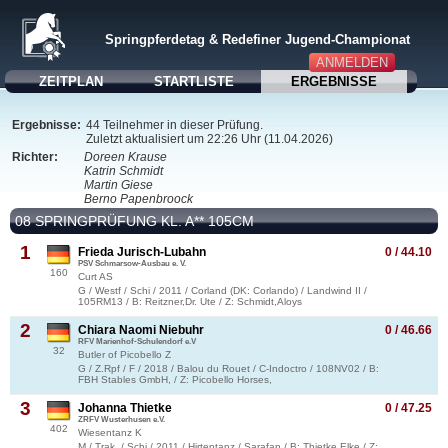
Springpferdetag & Redefiner Jugend-Championat
ANMELDEN
ZEITPLAN
STARTLISTE
ERGEBNISSE
Ergebnisse:
44 Teilnehmer in dieser Prüfung.
Zuletzt aktualisiert um 22:26 Uhr (11.04.2026)
Richter:
Doreen Krause
Katrin Schmidt
Martin Giese
Berno Papenbroock
08 SPRINGPRÜFUNG KL. A** 105CM
1
Frieda Jurisch-Lubahn
0 / 44.10
PSV Schmarsow-Ausbau e. V.
160
Curt AS
G / Westf / Schi / 2011 / Corland (DK: Corlando) / Landwind II /
105RM13 / B: Reitzner,Dr. Ute / Z: Schmidt,Aloys
2
Chiara Naomi Niebuhr
0 / 46.66
RFV Marienhof-Schulendorf e.V
32
Butler of Picobello Z
G / Z.Rpf / F / 2018 / Balou du Rouet / C-Indoctro / 108NV02 / B:
FBH Stables GmbH, / Z: Picobello Horses,
3
Johanna Thietke
0 / 47.25
ZRFV Wusterhusen e.V.
402
Wiesentanz K
M / Trak. / Schi / 2011 / Hirtentanz / Sarafan / B: Thietke,Elke / Z: