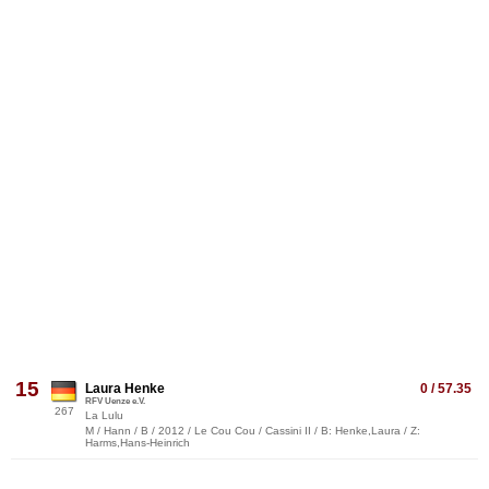
15
Laura Henke
0 / 57.35
RFV Uenze e.V.
267
La Lulu
M / Hann / B / 2012 / Le Cou Cou / Cassini II / B: Henke,Laura / Z:
Harms,Hans-Heinrich