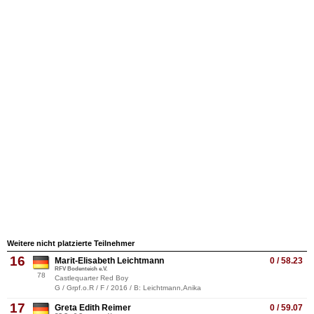
Weitere nicht platzierte Teilnehmer
16
Marit-Elisabeth Leichtmann
0 / 58.23
RFV Bodenteich e.V.
78
Castlequarter Red Boy
G / Grpf.o.R / F / 2016 / B: Leichtmann,Anika
17
Greta Edith Reimer
0 / 59.07