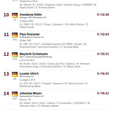
375
Stakkato's Diva
M / Westf / B / 2016 / Stakkato Gold / Sandro Song / 108IR09 / B:
Plath,André / Z: Körtner,Dieter
10
Annalena Höfer
0 / 52.58
Voltigier- RFV Demerthin e.V.
73
Caspar 282
G / DSP / B / 2012 / Chap / Calando I / B: Höfer,Carola / Z:
Höfer,Carola
11
Piya Granzow
0 / 52.64
Kastanienhof Cramon e.V.
161
D'Niro MS
G / DR / B / 2017 / Dreidimensional I AT NRW / Homer / B:
Granzow,Piya / Jarchow,Claudine / Z: Schaak,Maik
12
Maybritt Schomann
0 / 55.51
Reit- u.Fahrv.Duvensee/TSV Nusse
275
Let's Fly M 3
M / Holst / Schi / 2018 / Come and Fly / Clarimo / B: Wimmel-
Schomann,Anja / Schomann,Stefan / Z: Meyn,Ulrich
13
Leonie Ulrich
0 / 56.02
RFV Crivitz e.V.
48
Campino M 5
G / OS / B / 2017 / Coupie / Gepsom / B: Ulrich,Leonie / Z:
Mühlenberg,Mario
14
Johanna Meyer
0 / 56.41
Kastanienhof Cramon e.V.
167
Davos 74
M / Holst / Schi / 2011 / Clinton I / Contender / 105CW14 / B:
Ahlmann,Nico / Z: Ahlmann,Meike