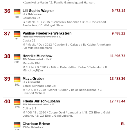
Köper,Heinz-Martin / Z: Familie Gammelgaard Hansen,
36
Lilli Sophie Wagner
9 / 73.14
RFV Malchow e.V.
58
Caramello 35
G / Meckl. / F / 2015 / Cellestial / Sancisco / B: ZG Reckendorf,
Axel u.Aris, / Z: Waldgut Glave,
37
Pauline Friederike Wenkstern
9 / 88.22
Pferdesportverein PSV Phoenix e. V.
71
Casira 22
M / Meckl. / Db / 2012 / Casidor B / Callado / B: Kabbe,Annekatrin
/ Z: Mühlenberg,Mario
38
Henrike Münchow
11 / 96.73
RFV Schwarzenbek u.U.e.V.
301
Maravilla BM
M / Holst / B / 2019 / Million Dollar (Million Dollar / Carlando I / B:
Münchow,Björn
39
Maya Gruber
13 / 88.36
RFV Brettachtal
361
Schick Schnack Schnuck
M / DR / B / 2019 / Monet / Staron / B: Beindorf,Michael / Z:
Beindorf,Michael
40
Frieda Jurisch-Lubahn
17 / 73.44
PSV Schmarsow-Ausbau e. V.
128
Colina L 3
M / OS / B / 2020 / Coupe Gold / Landprinz I / B: ZG Elke u.Gabi
Lubahn, / Z: ZG Elke u.Gabi Lubahn,
Charlotte Briese
EL
RV Gut Vorbeck e.V.
145