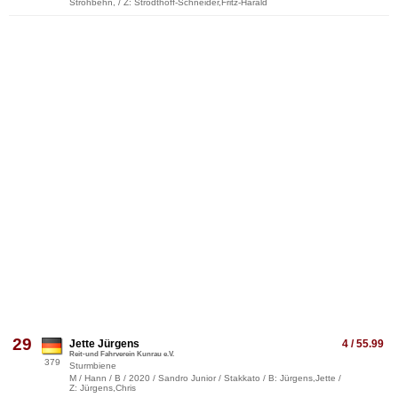
Strohbehn, / Z: Strodthoff-Schneider,Fritz-Harald
29
Jette Jürgens
4 / 55.99
Reit-und Fahrverein Kunrau e.V.
379
Sturmbiene
M / Hann / B / 2020 / Sandro Junior / Stakkato / B: Jürgens,Jette /
Z: Jürgens,Chris