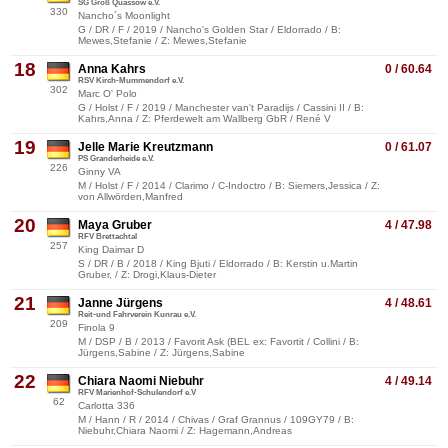
SG Groß Quassow e.V.
330
Nancho´s Moonlight
G / DR / F / 2019 / Nancho's Golden Star / Eldorrado / B:
Mewes,Stefanie / Z: Mewes,Stefanie
18
Anna Kahrs
0 / 60.64
RSV Kirch-Mummendorf e.V.
302
Marc O' Polo
G / Holst / F / 2019 / Manchester van't Paradijs / Cassini II / B:
Kahrs,Anna / Z: Pferdewelt am Wallberg GbR / René V
19
Jelle Marie Kreutzmann
0 / 61.07
PS Granderheide e.V.
226
Ginny VA
M / Holst / F / 2014 / Clarimo / C-Indoctro / B: Siemers,Jessica / Z:
von Allwörden,Manfred
20
Maya Gruber
4 / 47.98
RFV Brettachtal
257
King Daimar D
S / DR / B / 2018 / King Bjuti / Eldorrado / B: Kerstin u.Martin
Gruber, / Z: Drogi,Klaus-Dieter
21
Janne Jürgens
4 / 48.61
Reit-und Fahrverein Kunrau e.V.
209
Finola 9
M / DSP / B / 2013 / Favorit Ask (BEL ex: Favortit / Collini / B:
Jürgens,Sabine / Z: Jürgens,Sabine
22
Chiara Naomi Niebuhr
4 / 49.14
RFV Marienhof-Schulendorf e.V
62
Carlotta 336
M / Hann / R / 2014 / Chivas / Graf Grannus / 109GY79 / B:
Niebuhr,Chiara Naomi / Z: Hagemann,Andreas