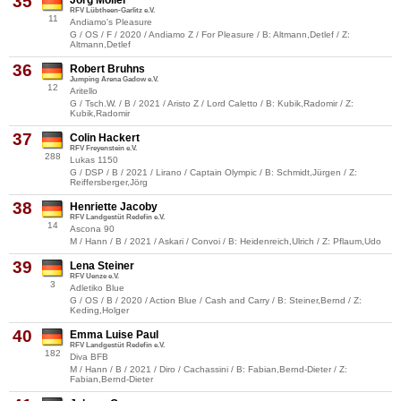
35
Jörg Möller
RFV Lübtheen-Garlitz e.V.
11
Andiamo's Pleasure
G / OS / F / 2020 / Andiamo Z / For Pleasure / B: Altmann,Detlef / Z:
Altmann,Detlef
36
Robert Bruhns
Jumping Arena Gadow e.V.
12
Aritello
G / Tsch.W. / B / 2021 / Aristo Z / Lord Caletto / B: Kubik,Radomir / Z:
Kubik,Radomir
37
Colin Hackert
RFV Freyenstein e.V.
288
Lukas 1150
G / DSP / B / 2021 / Lirano / Captain Olympic / B: Schmidt,Jürgen / Z:
Reiffersberger,Jörg
38
Henriette Jacoby
RFV Landgestüt Redefin e.V.
14
Ascona 90
M / Hann / B / 2021 / Askari / Convoi / B: Heidenreich,Ulrich / Z: Pflaum,Udo
39
Lena Steiner
RFV Uenze e.V.
3
Adletiko Blue
G / OS / B / 2020 / Action Blue / Cash and Carry / B: Steiner,Bernd / Z:
Keding,Holger
40
Emma Luise Paul
RFV Landgestüt Redefin e.V.
182
Diva BFB
M / Hann / B / 2021 / Diro / Cachassini / B: Fabian,Bernd-Dieter / Z:
Fabian,Bernd-Dieter