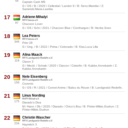
54
Captain Cash MS
G / OS / B / 2020 / Cellestial / Landor S / B: Senz,Mareike / Z:
Sametzki,Maria-Laetitia
17
Adrienn Mihalyi
RFV Uenze e.V.
97
Chacoon Lover
G / OS / Schi / 2021 / Chacoon Blue / Conthargos / B: Henke,Sven
18
Lea Peters
RFV Uenze e.V.
346
Prior 28
G / Ung. / B / 2022 / Prima / Colonado / B: Kiss,Luca Lilla
19
Alina Maack
RFV Landgestüt Redefin e.V.
118
Claron 3
G / Meckl. / Schwb / 2020 / Clarcon / Cristofin / B: Kabbe,Annekatrin / Z:
Kabbe,Annekatrin
20
Nele Eisenberg
RFV Landgestüt Redefin e.V.
156
Covento
G / OS / R / 2021 / Cornet Animo / Balou du Rouet / B: Landgestüt Redefin,
21
Linus Nording
RUFV Bösel e.V.
175
Diarado's Diva
M / Hann / Db / 2020 / Diarado / Chico's Boy / B: Pötter-Wilde,Gudrun / Z:
Pötter-Wilde,Gudrun
22
Christin Wascher
RFV Landgestüt Redefin e.V.
234
Haymitch 3