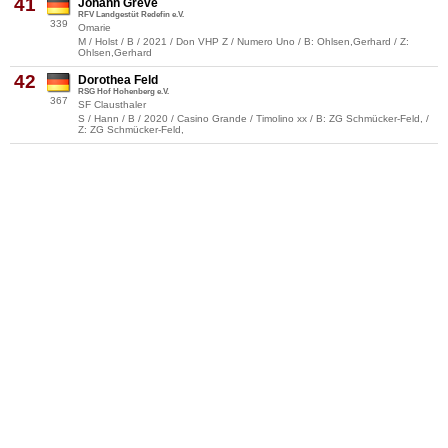
41
Johann Greve
RFV Landgestüt Redefin e.V.
339
Omarie
M / Holst / B / 2021 / Don VHP Z / Numero Uno / B: Ohlsen,Gerhard / Z:
Ohlsen,Gerhard
42
Dorothea Feld
RSG Hof Hohenberg e.V.
367
SF Clausthaler
S / Hann / B / 2020 / Casino Grande / Timolino xx / B: ZG Schmücker-Feld, /
Z: ZG Schmücker-Feld,