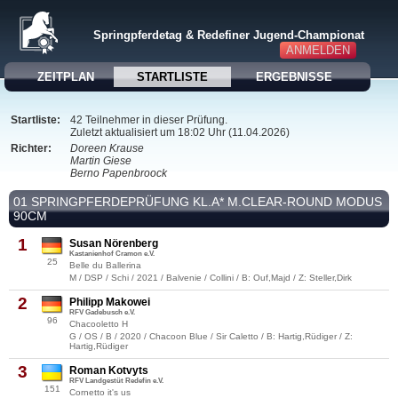
Springpferdetag & Redefiner Jugend-Championat
ANMELDEN
ZEITPLAN
STARTLISTE
ERGEBNISSE
Startliste:
42 Teilnehmer in dieser Prüfung.
Zuletzt aktualisiert um 18:02 Uhr (11.04.2026)
Richter:
Doreen Krause
Martin Giese
Berno Papenbroock
01 SPRINGPFERDEPRÜFUNG KL.A* M.CLEAR-ROUND MODUS
90CM
1
Susan Nörenberg
Kastanienhof Cramon e.V.
25
Belle du Ballerina
M / DSP / Schi / 2021 / Balvenie / Collini / B: Ouf,Majd / Z: Steller,Dirk
2
Philipp Makowei
RFV Gadebusch e.V.
96
Chacooletto H
G / OS / B / 2020 / Chacoon Blue / Sir Caletto / B: Hartig,Rüdiger / Z:
Hartig,Rüdiger
3
Roman Kotvyts
RFV Landgestüt Redefin e.V.
151
Cornetto it's us