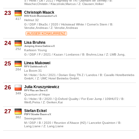
S / Holst / Db / 2022 / Highway M TN / Diamant de Semilly / B:
Wascher,Christin / Klaczinski,Marcus / Z: Clausen,Volker
23
Christoph Maack
RSV Kirch-Mummendorf e.V.
417
Helmut 32
G / DSP / BkaSc / 2020 / Hickstead White / Cornet's Stern / B:
Venzke,Andreas / Z: Venzke,Andreas
AUSSER KONKURRENZ
24
Lisa Bruhns
Jumping Arena Gadow e.V.
252
Karlsson Young
G / DSP / F / 2021 / Kazan / Lordanos / B: Bruhns,Lisa / Z: LWB Jung,
25
Linea Makowei
RFV Gadebusch e.V.
264
La Boom 31
M / Holst / Schi / 2021 / Dorian Grey TN Z / Landos / B: Cavallo Hotelbetriebs
GmbH, / Z: UMC Hotel Betriebs GmbH,
26
Julia Kruszyniewicz
RFV Plau am See e.V.
349
Quantum of Hope
G / Holst / B / 2020 / Q-Oxford Quality / For Ever Jump / 109HU72 / B:
Weiß,Petra / Z: Gerken,Kai
27
Stefan Eckel
PSFV Süseler Baum e.V.
362
Seeregentin
M / DSP / B / 2020 / Reunion d'Alsace (H2) / Lancelot Quainton / B:
Lang,Liane / Z: Lang,Liane