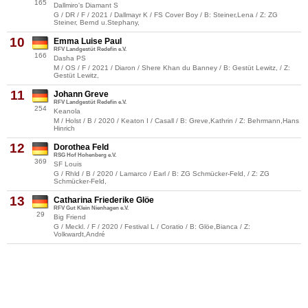
165
Dallmiro's Diamant S
G / DR / F / 2021 / Dallmayr K / FS Cover Boy / B: Steiner,Lena / Z: ZG
Steiner, Bernd u.Stephany,
10
Emma Luise Paul
RFV Landgestüt Redefin e.V.
166
Dasha PS
M / OS / F / 2021 / Diaron / Shere Khan du Banney / B: Gestüt Lewitz, / Z:
Gestüt Lewitz,
11
Johann Greve
RFV Landgestüt Redefin e.V.
254
Keanola
M / Holst / B / 2020 / Keaton I / Casall / B: Greve,Kathrin / Z: Behrmann,Hans
Hinrich
12
Dorothea Feld
RSG Hof Hohenberg e.V.
369
SF Louis
G / Rhld / B / 2020 / Lamarco / Earl / B: ZG Schmücker-Feld, / Z: ZG
Schmücker-Feld,
13
Catharina Friederike Glöe
RFV Gut Klein Nienhagen e.V.
29
Big Friend
G / Meckl. / F / 2020 / Festival L / Coratio / B: Glöe,Bianca / Z:
Volkwardt,André