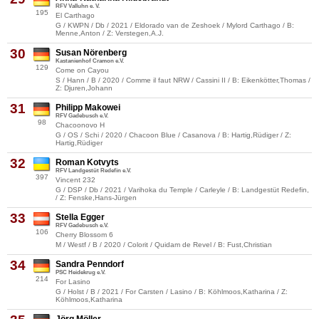
RFV Valluhn e. V.
195
El Carthago
G / KWPN / Db / 2021 / Eldorado van de Zeshoek / Mylord Carthago / B:
Menne,Anton / Z: Verstegen,A.J.
30
Susan Nörenberg
Kastanienhof Cramon e.V.
129
Come on Cayou
S / Hann / B / 2020 / Comme il faut NRW / Cassini II / B: Eikenkötter,Thomas /
Z: Djuren,Johann
31
Philipp Makowei
RFV Gadebusch e.V.
98
Chacoonovo H
G / OS / Schi / 2020 / Chacoon Blue / Casanova / B: Hartig,Rüdiger / Z:
Hartig,Rüdiger
32
Roman Kotvyts
RFV Landgestüt Redefin e.V.
397
Vincent 232
G / DSP / Db / 2021 / Varihoka du Temple / Carleyle / B: Landgestüt Redefin,
/ Z: Fenske,Hans-Jürgen
33
Stella Egger
RFV Gadebusch e.V.
106
Cherry Blossom 6
M / Westf / B / 2020 / Colorit / Quidam de Revel / B: Fust,Christian
34
Sandra Penndorf
PSC Heidekrug e.V.
214
For Lasino
G / Holst / B / 2021 / For Carsten / Lasino / B: Köhlmoos,Katharina / Z:
Köhlmoos,Katharina