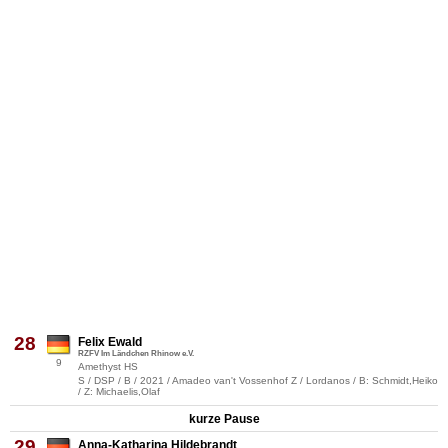
28
Felix Ewald
RZFV Im Ländchen Rhinow e.V.
9
Amethyst HS
S / DSP / B / 2021 / Amadeo van't Vossenhof Z / Lordanos / B: Schmidt,Heiko
/ Z: Michaelis,Olaf
kurze Pause
29
Anna-Katharina Hildebrandt