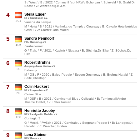
S / Westf / B / 2022 / Comme il faut NRW / Echo van 't Spieveld / B: Grahl,Dr.
Beate / Z: Wezenberg,B.J.M.
4
Stella Egger
RFV Gadebusch e.V.
391
Variana du Temple
M / Holst / B / 2021 / Varihoka du Temple / Clearway / B: Cavallo Hotelbetriebs
GmbH, / Z: Chistee,Udo Marcel
5
Sandra Penndorf
PSC Heidekrug e.V.
405
Zauberkomet
G / Trak. / F / 2021 / Kasimir / Niagara / B: Söchtig,Dr. Elke / Z: Söchtig,Dr.
Elke
6
Robert Bruhns
Jumping Arena Gadow e.V.
20
Baloumy
M / OS / F / 2020 / Balou Peggio / Epsom Gesmeray / B: Bruhns,Harald / Z:
Seite,Christoph
7
Colin Hackert
RFV Freyenstein e.V.
60
Carina Blue
M / DSP / B / 2021 / Continental Blue / Cellestial / B: Turnierstall André
Thieme GmbH, / Z: Ritter,Torsten
8
Henriette Jacoby
RFV Landgestüt Redefin e.V.
138
Contagio 3
G / Meckl. / FwSch / 2021 / Conthalou / Sergeant Pepper I / B: Landgestüt
Redefin, / Z: Wascher,Torsten
9
Lena Steiner
RFV Uenze e.V.