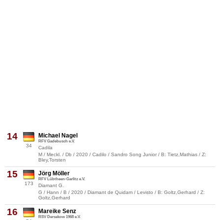
14
Michael Nagel
RFV Gadebusch e.V.
34
Cadila
M / Meckl. / Db / 2020 / Cadilo / Sandro Song Junior / B: Tietz,Mathias / Z:
Bley,Torsten
15
Jörg Möller
RFV Lübtheen-Garlitz e.V.
173
Diamant G.
G / Hann / B / 2020 / Diamant de Quidam / Levisto / B: Goltz,Gerhard / Z:
Goltz,Gerhard
16
Mareike Senz
RSV Dersekow 1968 e.V.