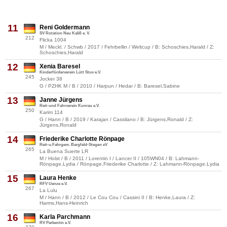
11
Reni Goldermann
SV Rotation Neu Kaliß e. V.
212
Flicka 1004
M / Meckl. / Schwb / 2017 / Fehrbellin / Weltcup / B: Schoschies,Harald / Z:
Schoschies,Harald
12
Xenia Baresel
Kinderförderverein Lütt Stuv e.V.
245
Jocker 38
G / PZHK M / B / 2010 / Harpun / Hedar / B: Baresel,Sabine
13
Janne Jürgens
Reit-und Fahrverein Kunrau e.V.
250
Karim 114
G / Hann / B / 2019 / Karajan / Cassilano / B: Jürgens,Ronald / Z:
Jürgens,Ronald
14
Friederike Charlotte Rönpage
Reit-u.Fahrgem. Bargfeld-Stegen eV
265
La Buena Suerte LR
M / Holst / B / 2011 / Lorentin I / Lancer II / 105WN04 / B: Lahmann-
Rönpage,Lydia / Rönpage,Friederike Charlotte / Z: Lahmann-Rönpage,Lydia
15
Laura Henke
RFV Uenze e.V.
267
La Lulu
M / Hann / B / 2012 / Le Cou Cou / Cassini II / B: Henke,Laura / Z:
Harms,Hans-Heinrich
16
Karla Parchmann
RV Parkentin e.V.