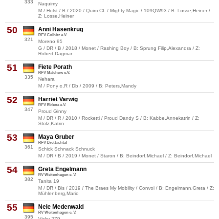
333
Naquimy
M / Holst / B / 2020 / Quim CL / Mighty Magic / 109QW93 / B: Losse,Heiner /
Z: Losse,Heiner
50
Anni Hasenkrug
RFV Colbitz e.V.
321
Moreno 95
G / DR / B / 2018 / Monet / Rashing Boy / B: Sprung Filip,Alexandra / Z:
Robert,Dagmar
51
Fiete Porath
RFV Malchow e.V.
335
Nehara
M / Pony o.R / Db / 2009 / B: Peters,Mandy
52
Harriet Varwig
RFV Eldena e.V.
347
Proud Ginny
M / DR / R / 2010 / Rocketti / Proud Dandy S / B: Kabbe,Annekatrin / Z:
Stolz,Katrin
53
Maya Gruber
RFV Brettachtal
361
Schick Schnack Schnuck
M / DR / B / 2019 / Monet / Staron / B: Beindorf,Michael / Z: Beindorf,Michael
54
Greta Engelmann
RV Weitenhagen e. V.
382
Tanita 19
M / DR / Bis / 2019 / The Braes My Mobility / Convoi / B: Engelmann,Greta / Z:
Mühlenberg,Mario
55
Nele Medenwald
RV Weitenhagen e. V.
395
Vicky 279