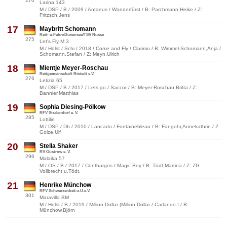
270
Larina 143
M / DSP / B / 2009 / Antaeus / Wanderfürst / B: Parchmann,Heike / Z:
Fritzsch,Jens
17
Maybritt Schomann
Reit- u.Fahrv.Duvensee/TSV Nusse
275
Let's Fly M 3
M / Holst / Schi / 2018 / Come and Fly / Clarimo / B: Wimmel-Schomann,Anja /
Schomann,Stefan / Z: Meyn,Ulrich
18
Mientje Meyer-Roschau
Reitgemeinschaft Ristedt e.V.
276
Letizia 65
M / DSP / B / 2017 / Lets go / Saccor / B: Meyer-Roschau,Britta / Z:
Bannier,Matthias
19
Sophia Diesing-Pölkow
RFV Stralendorf e. V.
285
Lottilie
M / DSP / Db / 2010 / Lancado / Fontainebleau / B: Fangohr,Annekathrin / Z:
Golze,Ulf
20
Stella Shaker
RV Güstrow e. V.
296
Malaika 57
M / OS / B / 2017 / Conthargos / Magic Boy / B: Tödt,Martina / Z: ZG
Vollbrecht u.Tödt,
21
Henrike Münchow
RFV Schwarzenbek u.U.e.V.
301
Maravilla BM
M / Holst / B / 2019 / Million Dollar (Million Dollar / Carlando I / B:
Münchow,Björn