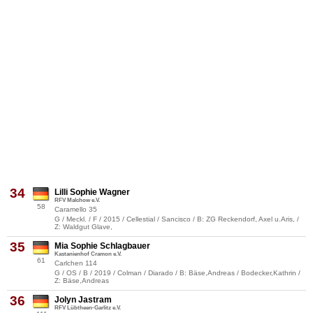
34
Lilli Sophie Wagner
RFV Malchow e.V.
58
Caramello 35
G / Meckl. / F / 2015 / Cellestial / Sancisco / B: ZG Reckendorf, Axel u.Aris, /
Z: Waldgut Glave,
35
Mia Sophie Schlagbauer
Kastanienhof Cramon e.V.
61
Carlchen 114
G / OS / B / 2019 / Colman / Diarado / B: Bäse,Andreas / Bodecker,Kathrin /
Z: Bäse,Andreas
36
Jolyn Jastram
RFV Lübtheen-Garlitz e.V.