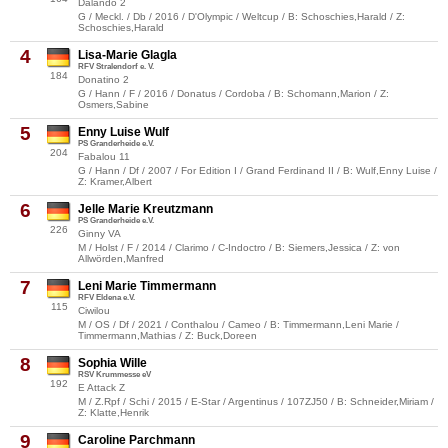
Dalando 2
G / Meckl. / Db / 2016 / D'Olympic / Weltcup / B: Schoschies,Harald / Z:
Schoschies,Harald
4
Lisa-Marie Glagla
RFV Stralendorf e. V.
184
Donatino 2
G / Hann / F / 2016 / Donatus / Cordoba / B: Schomann,Marion / Z:
Osmers,Sabine
5
Enny Luise Wulf
PS Granderheide e.V.
204
Fabalou 11
G / Hann / Df / 2007 / For Edition I / Grand Ferdinand II / B: Wulf,Enny Luise /
Z: Kramer,Albert
6
Jelle Marie Kreutzmann
PS Granderheide e.V.
226
Ginny VA
M / Holst / F / 2014 / Clarimo / C-Indoctro / B: Siemers,Jessica / Z: von
Allwörden,Manfred
7
Leni Marie Timmermann
RFV Eldena e.V.
115
Ciwilou
M / OS / Df / 2021 / Conthalou / Cameo / B: Timmermann,Leni Marie /
Timmermann,Mathias / Z: Buck,Doreen
8
Sophia Wille
RSV Krummesse eV
192
E Attack Z
M / Z.Rpf / Schi / 2015 / E-Star / Argentinus / 107ZJ50 / B: Schneider,Miriam /
Z: Klatte,Henrik
9
Caroline Parchmann