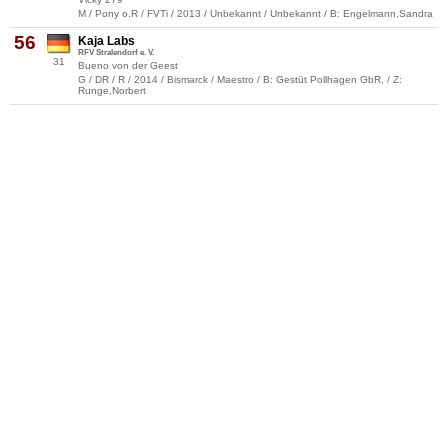
M / Pony o.R / FVTi / 2013 / Unbekannt / Unbekannt / B: Engelmann,Sandra
56
Kaja Labs
RFV Stralendorf e. V.
31
Bueno von der Geest
G / DR / R / 2014 / Bismarck / Maestro / B: Gestüt Pollhagen GbR, / Z:
Runge,Norbert