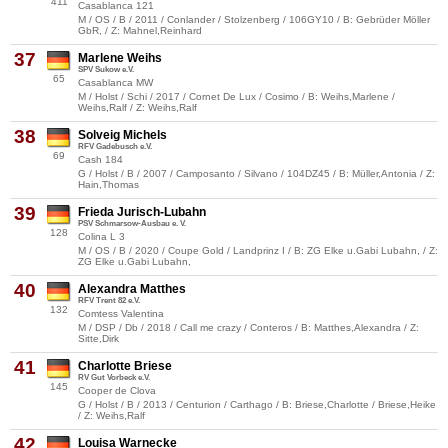
411
Casablanca 121
M / OS / B / 2011 / Conlander / Stolzenberg / 106GY10 / B: Gebrüder Möller
GbR, / Z: Mahnel,Reinhard
37
Marlene Weihs
SPV Sukow e.V.
65
Casablanca MW
M / Holst / Schi / 2017 / Cornet De Lux / Cosimo / B: Weihs,Marlene /
Weihs,Ralf / Z: Weihs,Ralf
38
Solveig Michels
RFV Gadebusch e.V.
69
Cash 184
G / Holst / B / 2007 / Camposanto / Silvano / 104DZ45 / B: Müller,Antonia / Z:
Hain,Thomas
39
Frieda Jurisch-Lubahn
PSV Schmarsow-Ausbau e. V.
128
Colina L 3
M / OS / B / 2020 / Coupe Gold / Landprinz I / B: ZG Elke u.Gabi Lubahn, / Z:
ZG Elke u.Gabi Lubahn,
40
Alexandra Matthes
RFV Trent 82 e.V.
132
Comtess Valentina
M / DSP / Db / 2018 / Call me crazy / Conteros / B: Matthes,Alexandra / Z:
Sitte,Dirk
41
Charlotte Briese
RV Gut Vorbeck e.V.
145
Cooper de Clova
G / Holst / B / 2013 / Centurion / Carthago / B: Briese,Charlotte / Briese,Heike
/ Z: Weihs,Ralf
42
Louisa Warnecke