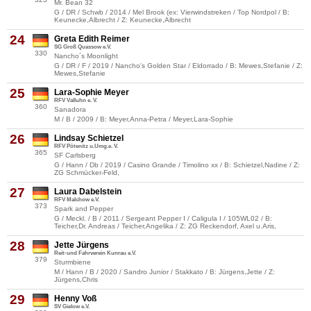
Mr. Bean 32
G / DR / Schwb / 2014 / Mel Brook (ex: Vierwindstreken / Top Nordpol / B:
Keunecke,Albrecht / Z: Keunecke,Albrecht
24
Greta Edith Reimer
SG Groß Quassow e.V.
330
Nancho´s Moonlight
G / DR / F / 2019 / Nancho's Golden Star / Eldorrado / B: Mewes,Stefanie / Z:
Mewes,Stefanie
25
Lara-Sophie Meyer
RFV Valluhn e. V.
360
Sanadora
M / B / 2009 / B: Meyer,Anna-Petra / Meyer,Lara-Sophie
26
Lindsay Schietzel
RFV Pötenitz u.Umg.e. V.
365
SF Carlsberg
G / Hann / Db / 2019 / Casino Grande / Timolino xx / B: Schietzel,Nadine / Z:
ZG Schmücker-Feld,
27
Laura Dabelstein
RFV Malchow e.V.
373
Spark and Pepper
G / Meckl. / B / 2011 / Sergeant Pepper I / Caligula I / 105WL02 / B:
Teicher,Dr. Andreas / Teicher,Angelika / Z: ZG Reckendorf, Axel u.Aris,
28
Jette Jürgens
Reit-und Fahrverein Kunrau e.V.
379
Sturmbiene
M / Hann / B / 2020 / Sandro Junior / Stakkato / B: Jürgens,Jette / Z:
Jürgens,Chris
29
Henny Voß
SV Gielow e.V.