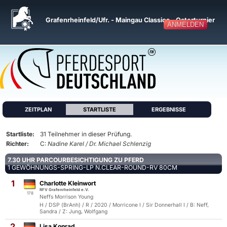
Grafenrheinfeld/Ufr. - Maingau Classics - Osterturnier
ANMELDEN
ZEITPLAN
STARTLISTE
ERGEBNISSE
Startliste:
31 Teilnehmer in dieser Prüfung.
Richter:
C:
Nadine Karel / Dr. Michael Schlenzig
7.30 UHR PARCOURBESICHTIGUNG ZU PFERD
1 GEWÖHNUNGS-SPRING-LP N.CLEAR-ROUND-RV 80CM
1
Charlotte Kleinwort
RFV Grafenrheinfeld e.V.
178
Neffs Morrison Young
H / DSP (BrAnh) / R / 2020 / Morricone I / Sir Donnerhall I / B: Neff,
Sandra / Z: Jung, Wolfgang
2
Lisa Konrad