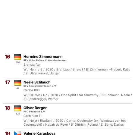
16
Hermine Zimmermann
RFV Hohe Rhön e.V. Wendershausen
203
Brandstifter
W / Hann / B / 2020 / Brantzau / Silvio I / B: Zimmermann-Trabert, Katja
/ Z: Uhlenwinkel, Jürgen
17
Neele Schlauch
RFV Königreich Flieden e.V.
42
Carlos 888
W / CH.Wb / Db / 2020 / Con Spirit / Sir Shutterfly / B: Schlauch, Neele /
Z: Sonderegger, Werner
18
Oliver Berger
PSC Seahorse e.V.
523
Corbinian 11
W / Holst / RkaSchi / 2020 / Cornet Obolensky (ex: Windows van het
Costersveld) / Nabab de Reve / B: Dittrich, Roland / Z: Zand, Darius
19
Valerie Karaskova