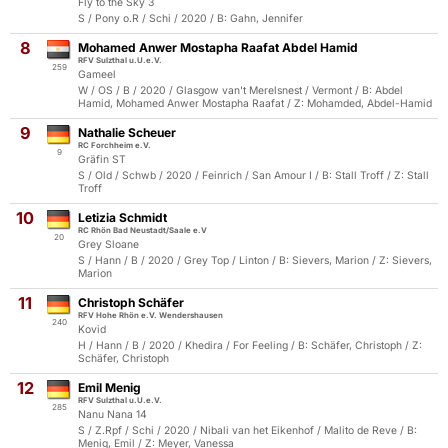
Fly to the Sky 3
S / Pony o.R / Schi / 2020 / B: Gahn, Jennifer
8
Mohamed Anwer Mostapha Raafat Abdel Hamid
RFV Sulzthal u.U.e.V.
259
Gameel
W / OS / B / 2020 / Glasgow van't Merelsnest / Vermont / B: Abdel
Hamid, Mohamed Anwer Mostapha Raafat / Z: Mohamded, Abdel-Hamid
9
Nathalie Scheuer
RC Forchheim e.V.
9
Gräfin ST
S / Old / Schwb / 2020 / Feinrich / San Amour I / B: Stall Troff / Z: Stall
Troff
10
Letizia Schmidt
RC Rhön Bad Neustadt/Saale e.V
20
Grey Sloane
S / Hann / B / 2020 / Grey Top / Linton / B: Sievers, Marion / Z: Sievers,
Marion
11
Christoph Schäfer
RFV Hohe Rhön e.V. Wendershausen
240
Kovid
H / Hann / B / 2020 / Khedira / For Feeling / B: Schäfer, Christoph / Z:
Schäfer, Christoph
12
Emil Menig
RFV Sulzthal u.U.e.V.
285
Nanu Nana 14
S / Z.Rpf / Schi / 2020 / Nibali van het Eikenhof / Malito de Reve / B:
Menig, Emil / Z: Meyer, Vanessa