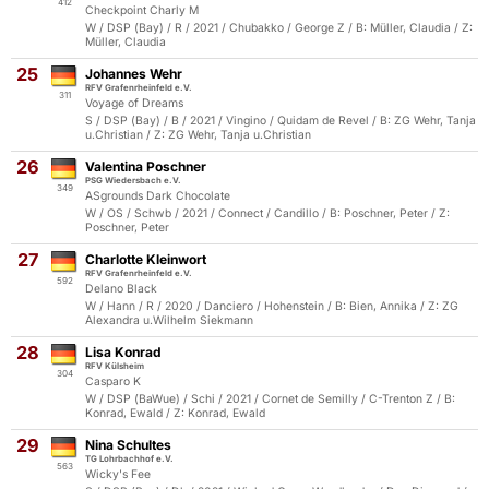
412
Checkpoint Charly M
W / DSP (Bay) / R / 2021 / Chubakko / George Z / B: Müller, Claudia / Z:
Müller, Claudia
25
Johannes Wehr
RFV Grafenrheinfeld e.V.
311
Voyage of Dreams
S / DSP (Bay) / B / 2021 / Vingino / Quidam de Revel / B: ZG Wehr, Tanja
u.Christian / Z: ZG Wehr, Tanja u.Christian
26
Valentina Poschner
PSG Wiedersbach e.V.
349
ASgrounds Dark Chocolate
W / OS / Schwb / 2021 / Connect / Candillo / B: Poschner, Peter / Z:
Poschner, Peter
27
Charlotte Kleinwort
RFV Grafenrheinfeld e.V.
592
Delano Black
W / Hann / R / 2020 / Danciero / Hohenstein / B: Bien, Annika / Z: ZG
Alexandra u.Wilhelm Siekmann
28
Lisa Konrad
RFV Külsheim
304
Casparo K
W / DSP (BaWue) / Schi / 2021 / Cornet de Semilly / C-Trenton Z / B:
Konrad, Ewald / Z: Konrad, Ewald
29
Nina Schultes
TG Lohrbachhof e.V.
563
Wicky's Fee