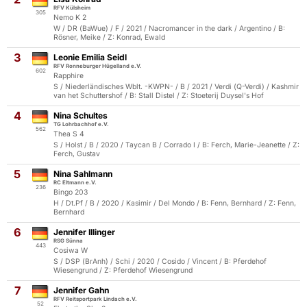
RFV Külsheim
305
Nemo K 2
W / DR (BaWue) / F / 2021 / Nacromancer in the dark / Argentino / B:
Rösner, Meike / Z: Konrad, Ewald
3
Leonie Emilia Seidl
RFV Ronneburger Hügelland e.V.
602
Rapphire
S / Niederländisches Wblt. -KWPN- / B / 2021 / Verdi (Q-Verdi) / Kashmir
van het Schuttershof / B: Stall Distel / Z: Stoeterij Duysel's Hof
4
Nina Schultes
TG Lohrbachhof e.V.
562
Thea S 4
S / Holst / B / 2020 / Taycan B / Corrado I / B: Ferch, Marie-Jeanette / Z:
Ferch, Gustav
5
Nina Sahlmann
RC Eltmann e.V.
236
Bingo 203
H / Dt.Pf / B / 2020 / Kasimir / Del Mondo / B: Fenn, Bernhard / Z: Fenn,
Bernhard
6
Jennifer Illinger
RSG Sünna
443
Cosiwa W
S / DSP (BrAnh) / Schi / 2020 / Cosido / Vincent / B: Pferdehof
Wiesengrund / Z: Pferdehof Wiesengrund
7
Jennifer Gahn
RFV Reitsportpark Lindach e.V.
52