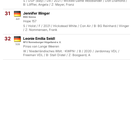
S / DSP (Bay) / Db / 2021 / Wicked Game Woodlander / Don Diamond /
B: Löffler, Angela / Z: Mayer, Franz
31
Jennifer Illinger
RSG Sünna
441
Hope 157
S / Holst / F / 2021 / Hickstead White / Con Air / B: BG Reinhard / Illinger
/ Z: Nommensen, Frank
32
Leonie Emilia Seidl
RFV Ronneburger Hügelland e.V.
509
Pinas van Lange Weeren
W / Niederländisches Wblt. -KWPN- / B / 2020 / Jardonnay VDL /
Freeman VDL / B: Stall Distel / Z: Boogaard, A