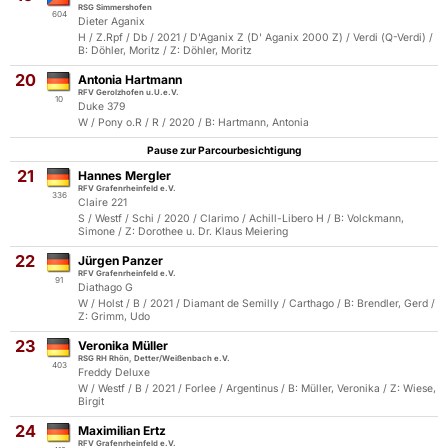
RSG Simmershofen
604
Dieter Aganix
H / Z.Rpf / Db / 2021 / D'Aganix Z (D' Aganix 2000 Z) / Verdi (Q-Verdi) /
B: Döhler, Moritz / Z: Döhler, Moritz
20
Antonia Hartmann
RFV Gerolzhofen u.U.e.V.
10
Duke 379
W / Pony o.R / R / 2020 / B: Hartmann, Antonia
Pause zur Parcourbesichtigung
21
Hannes Mergler
RFV Grafenrheinfeld e.V.
336
Claire 221
S / Westf / Schi / 2020 / Clarimo / Achill-Libero H / B: Volckmann,
Simone / Z: Dorothee u. Dr. Klaus Meiering
22
Jürgen Panzer
RFV Grafenrheinfeld e.V.
91
Diathago G
W / Holst / B / 2021 / Diamant de Semilly / Carthago / B: Brendler, Gerd /
Z: Grimm, Udo
23
Veronika Müller
RSG RH Rhön, Detter/Weißenbach e.V.
403
Freddy Deluxe
W / Westf / B / 2021 / Forlee / Argentinus / B: Müller, Veronika / Z: Wiese,
Birgit
24
Maximilian Ertz
RFV Grafenrheinfeld e.V.