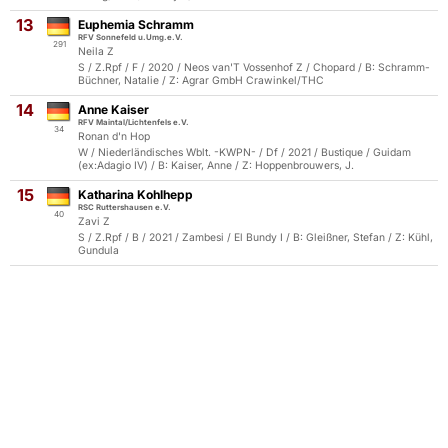
13
Euphemia Schramm
RFV Sonnefeld u.Umg.e.V.
291
Neila Z
S / Z.Rpf / F / 2020 / Neos van'T Vossenhof Z / Chopard / B: Schramm-
Büchner, Natalie / Z: Agrar GmbH Crawinkel/THC
14
Anne Kaiser
RFV Maintal/Lichtenfels e.V.
34
Ronan d'n Hop
W / Niederländisches Wblt. -KWPN- / Df / 2021 / Bustique / Guidam
(ex:Adagio IV) / B: Kaiser, Anne / Z: Hoppenbrouwers, J.
15
Katharina Kohlhepp
RSC Ruttershausen e.V.
40
Zavi Z
S / Z.Rpf / B / 2021 / Zambesi / El Bundy I / B: Gleißner, Stefan / Z: Kühl,
Gundula