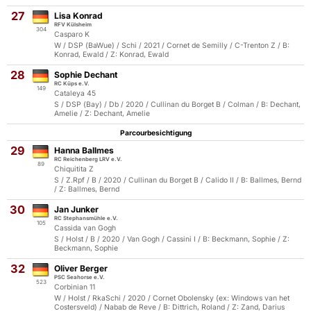
27
Lisa Konrad
RFV Külsheim
304
Casparo K
W / DSP (BaWue) / Schi / 2021 / Cornet de Semilly / C-Trenton Z / B:
Konrad, Ewald / Z: Konrad, Ewald
28
Sophie Dechant
RC Küps e.V.
149
Cataleya 45
S / DSP (Bay) / Db / 2020 / Cullinan du Borget B / Colman / B: Dechant,
Amelie / Z: Dechant, Amelie
Parcourbesichtigung
29
Hanna Ballmes
RC Reichenberg LRV e.V.
89
Chiquitita Z
S / Z.Rpf / B / 2020 / Cullinan du Borget B / Calido II / B: Ballmes, Bernd
/ Z: Ballmes, Bernd
30
Jan Junker
RC Stephansmühle e.V.
105
Cassida van Gogh
S / Holst / B / 2020 / Van Gogh / Cassini I / B: Beckmann, Sophie / Z:
Beckmann, Sophie
32
Oliver Berger
PSC Seahorse e.V.
523
Corbinian 11
W / Holst / RkaSchi / 2020 / Cornet Obolensky (ex: Windows van het
Costersveld) / Nabab de Reve / B: Dittrich, Roland / Z: Zand, Darius