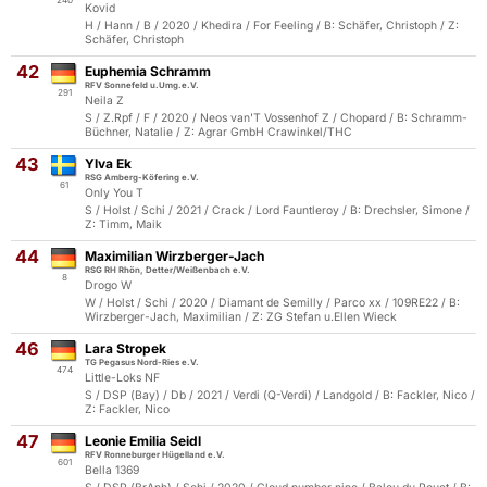
240
Kovid
H / Hann / B / 2020 / Khedira / For Feeling / B: Schäfer, Christoph / Z:
Schäfer, Christoph
42
Euphemia Schramm
RFV Sonnefeld u.Umg.e.V.
291
Neila Z
S / Z.Rpf / F / 2020 / Neos van'T Vossenhof Z / Chopard / B: Schramm-
Büchner, Natalie / Z: Agrar GmbH Crawinkel/THC
43
Ylva Ek
RSG Amberg-Köfering e.V.
61
Only You T
S / Holst / Schi / 2021 / Crack / Lord Fauntleroy / B: Drechsler, Simone /
Z: Timm, Maik
44
Maximilian Wirzberger-Jach
RSG RH Rhön, Detter/Weißenbach e.V.
8
Drogo W
W / Holst / Schi / 2020 / Diamant de Semilly / Parco xx / 109RE22 / B:
Wirzberger-Jach, Maximilian / Z: ZG Stefan u.Ellen Wieck
46
Lara Stropek
TG Pegasus Nord-Ries e.V.
474
Little-Loks NF
S / DSP (Bay) / Db / 2021 / Verdi (Q-Verdi) / Landgold / B: Fackler, Nico /
Z: Fackler, Nico
47
Leonie Emilia Seidl
RFV Ronneburger Hügelland e.V.
601
Bella 1369