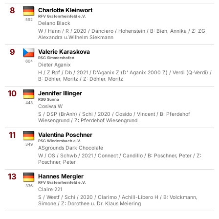
8
Charlotte Kleinwort
RFV Grafenrheinfeld e.V.
592
Delano Black
W / Hann / R / 2020 / Danciero / Hohenstein / B: Bien, Annika / Z: ZG
Alexandra u.Wilhelm Siekmann
9
Valerie Karaskova
RSG Simmershofen
604
Dieter Aganix
H / Z.Rpf / Db / 2021 / D'Aganix Z (D' Aganix 2000 Z) / Verdi (Q-Verdi) /
B: Döhler, Moritz / Z: Döhler, Moritz
10
Jennifer Illinger
RSG Sünna
443
Cosiwa W
S / DSP (BrAnh) / Schi / 2020 / Cosido / Vincent / B: Pferdehof
Wiesengrund / Z: Pferdehof Wiesengrund
11
Valentina Poschner
PSG Wiedersbach e.V.
349
ASgrounds Dark Chocolate
W / OS / Schwb / 2021 / Connect / Candillo / B: Poschner, Peter / Z:
Poschner, Peter
13
Hannes Mergler
RFV Grafenrheinfeld e.V.
336
Claire 221
S / Westf / Schi / 2020 / Clarimo / Achill-Libero H / B: Volckmann,
Simone / Z: Dorothee u. Dr. Klaus Meiering