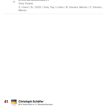
RC Rhön Bad Neustadt/Saale e.V
20
Grey Sloane
S / Hann / B / 2020 / Grey Top / Linton / B: Sievers, Marion / Z: Sievers,
Marion
41
Christoph Schäfer
RFV Hohe Rhön e.V. Wendershausen