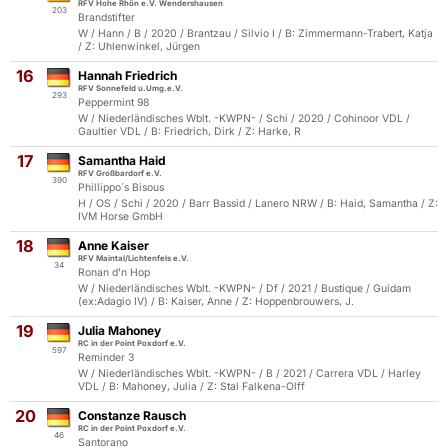
RFV Hohe Rhön e.V. Wendershausen
203
Brandstifter
W / Hann / B / 2020 / Brantzau / Silvio I / B: Zimmermann-Trabert, Katja
/ Z: Uhlenwinkel, Jürgen
16
Hannah Friedrich
RFV Sonnefeld u.Umg.e.V.
293
Peppermint 98
W / Niederländisches Wblt. -KWPN- / Schi / 2020 / Cohinoor VDL /
Gaultier VDL / B: Friedrich, Dirk / Z: Harke, R
17
Samantha Haid
RFV Großbardorf e.V.
390
Phillippo´s Bisous
H / OS / Schi / 2020 / Barr Bassid / Lanero NRW / B: Haid, Samantha / Z:
IVM Horse GmbH
18
Anne Kaiser
RFV Maintal/Lichtenfels e.V.
34
Ronan d'n Hop
W / Niederländisches Wblt. -KWPN- / Df / 2021 / Bustique / Guidam
(ex:Adagio IV) / B: Kaiser, Anne / Z: Hoppenbrouwers, J.
19
Julia Mahoney
RC in der Point Poxdorf e.V.
597
Reminder 3
W / Niederländisches Wblt. -KWPN- / B / 2021 / Carrera VDL / Harley
VDL / B: Mahoney, Julia / Z: Stal Falkena-Olff
20
Constanze Rausch
RC in der Point Poxdorf e.V.
46
Santorano