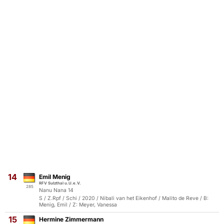
14
Emil Menig
RFV Sulzthal u.U.e.V.
285
Nanu Nana 14
S / Z.Rpf / Schi / 2020 / Nibali van het Eikenhof / Malito de Reve / B:
Menig, Emil / Z: Meyer, Vanessa
15
Hermine Zimmermann