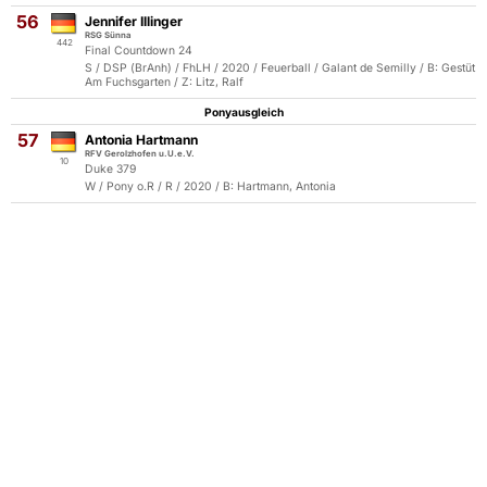
56
Jennifer Illinger
RSG Sünna
442
Final Countdown 24
S / DSP (BrAnh) / FhLH / 2020 / Feuerball / Galant de Semilly / B: Gestüt
Am Fuchsgarten / Z: Litz, Ralf
Ponyausgleich
57
Antonia Hartmann
RFV Gerolzhofen u.U.e.V.
10
Duke 379
W / Pony o.R / R / 2020 / B: Hartmann, Antonia