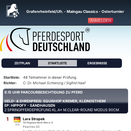
Grafenrheinfeld/Ufr. - Maingau Classics - Osterturnier
ANMELDEN
ZEITPLAN
STARTLISTE
ERGEBNISSE
Startliste:
48 Teilnehmer in dieser Prüfung.
Richter:
C:
Dr. Michael Schlenzig / Sigfrid Haaf
9.15 UHR PARCOURBESICHTIGUNG ZU PFERD
GELD- & EHRENPREIS: EQUISHOP KREMER, KLEINOSTHEIM
EP: HIPPOFY - SANDHAUSEN
2 SPRINGPFERDEPRÜFUNG KL.A* M.CLEAR-ROUND MODUS 90CM
1
Lara Stropek
TG Pegasus Nord-Ries e.V.
476
Peaches 63