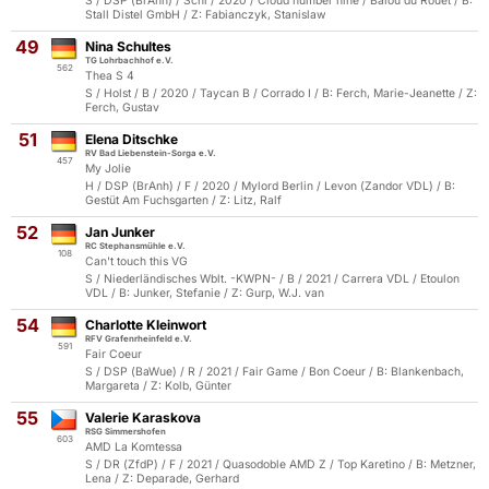
S / DSP (BrAnh) / Schi / 2020 / Cloud number nine / Balou du Rouet / B:
Stall Distel GmbH / Z: Fabianczyk, Stanislaw
49
Nina Schultes
TG Lohrbachhof e.V.
562
Thea S 4
S / Holst / B / 2020 / Taycan B / Corrado I / B: Ferch, Marie-Jeanette / Z:
Ferch, Gustav
51
Elena Ditschke
RV Bad Liebenstein-Sorga e.V.
457
My Jolie
H / DSP (BrAnh) / F / 2020 / Mylord Berlin / Levon (Zandor VDL) / B:
Gestüt Am Fuchsgarten / Z: Litz, Ralf
52
Jan Junker
RC Stephansmühle e.V.
108
Can't touch this VG
S / Niederländisches Wblt. -KWPN- / B / 2021 / Carrera VDL / Etoulon
VDL / B: Junker, Stefanie / Z: Gurp, W.J. van
54
Charlotte Kleinwort
RFV Grafenrheinfeld e.V.
591
Fair Coeur
S / DSP (BaWue) / R / 2021 / Fair Game / Bon Coeur / B: Blankenbach,
Margareta / Z: Kolb, Günter
55
Valerie Karaskova
RSG Simmershofen
603
AMD La Komtessa
S / DR (ZfdP) / F / 2021 / Quasodoble AMD Z / Top Karetino / B: Metzner,
Lena / Z: Deparade, Gerhard