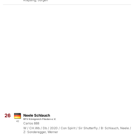
Klapsing, Jürgen
26
Neele Schlauch
RFV Königreich Flieden e.V.
42
Carlos 888
W / CH.Wb / Db / 2020 / Con Spirit / Sir Shutterfly / B: Schlauch, Neele /
Z: Sonderegger, Werner