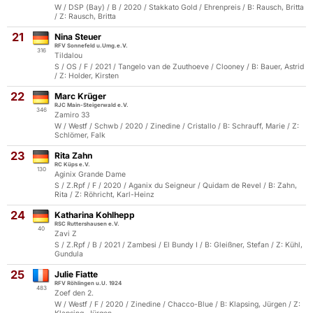
W / DSP (Bay) / B / 2020 / Stakkato Gold / Ehrenpreis / B: Rausch, Britta
/ Z: Rausch, Britta
21
Nina Steuer
RFV Sonnefeld u.Umg.e.V.
316
Tildalou
S / OS / F / 2021 / Tangelo van de Zuuthoeve / Clooney / B: Bauer, Astrid
/ Z: Holder, Kirsten
22
Marc Krüger
RJC Main-Steigerwald e.V.
346
Zamiro 33
W / Westf / Schwb / 2020 / Zinedine / Cristallo / B: Schrauff, Marie / Z:
Schlömer, Falk
23
Rita Zahn
RC Küps e.V.
130
Aginix Grande Dame
S / Z.Rpf / F / 2020 / Aganix du Seigneur / Quidam de Revel / B: Zahn,
Rita / Z: Röhricht, Karl-Heinz
24
Katharina Kohlhepp
RSC Ruttershausen e.V.
40
Zavi Z
S / Z.Rpf / B / 2021 / Zambesi / El Bundy I / B: Gleißner, Stefan / Z: Kühl,
Gundula
25
Julie Fiatte
RFV Röhlingen u.U. 1924
483
Zoef den 2.
W / Westf / F / 2020 / Zinedine / Chacco-Blue / B: Klapsing, Jürgen / Z: