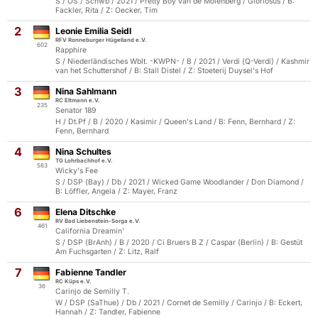
S / OS / Schwb / 2021 / Pretty Boy van de Molenberg / Gloriosus / B:
Fackler, Rita / Z: Oecker, Tim
2
Leonie Emilia Seidl
RFV Ronneburger Hügelland e.V.
602
Rapphire
S / Niederländisches Wblt. -KWPN- / B / 2021 / Verdi (Q-Verdi) / Kashmir
van het Schuttershof / B: Stall Distel / Z: Stoeterij Duysel's Hof
3
Nina Sahlmann
RC Eltmann e.V.
235
Senator 189
H / Dt.Pf / B / 2020 / Kasimir / Queen's Land / B: Fenn, Bernhard / Z:
Fenn, Bernhard
4
Nina Schultes
TG Lohrbachhof e.V.
563
Wicky's Fee
S / DSP (Bay) / Db / 2021 / Wicked Game Woodlander / Don Diamond /
B: Löffler, Angela / Z: Mayer, Franz
6
Elena Ditschke
RV Bad Liebenstein-Sorga e.V.
461
California Dreamin'
S / DSP (BrAnh) / B / 2020 / Ci Bruers B Z / Caspar (Berlin) / B: Gestüt
Am Fuchsgarten / Z: Litz, Ralf
7
Fabienne Tandler
RC Küps e.V.
36
Carinjo de Semilly T.
W / DSP (SaThue) / Db / 2021 / Cornet de Semilly / Carinjo / B: Eckert,
Hannah / Z: Tandler, Fabienne