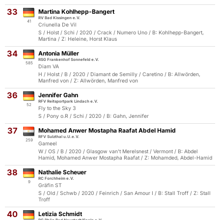
33
Martina Kohlhepp-Bangert
RV Bad Kissingen e.V.
41
Criunella De Vil
S / Holst / Schi / 2020 / Crack / Numero Uno / B: Kohlhepp-Bangert,
Martina / Z: Heleine, Horst Klaus
34
Antonia Müller
RSG Frankenhof Sonnefeld e.V.
585
Diam VA
H / Holst / B / 2020 / Diamant de Semilly / Caretino / B: Allwörden,
Manfred von / Z: Allwörden, Manfred von
36
Jennifer Gahn
RFV Reitsportpark Lindach e.V.
52
Fly to the Sky 3
S / Pony o.R / Schi / 2020 / B: Gahn, Jennifer
37
Mohamed Anwer Mostapha Raafat Abdel Hamid
RFV Sulzthal u.U.e.V.
259
Gameel
W / OS / B / 2020 / Glasgow van't Merelsnest / Vermont / B: Abdel
Hamid, Mohamed Anwer Mostapha Raafat / Z: Mohamded, Abdel-Hamid
38
Nathalie Scheuer
RC Forchheim e.V.
9
Gräfin ST
S / Old / Schwb / 2020 / Feinrich / San Amour I / B: Stall Troff / Z: Stall
Troff
40
Letizia Schmidt