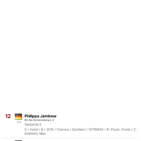
12
Philippa Jambour
RC Am Schwanberg e.V.
173
Senjorita 5
S / Holst / B / 2015 / Clarimo / Quintero / 107RW40 / B: Plock, Frank / Z:
Dethlefs, Max