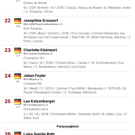
322
Dallas du Rouet
W / DSP (BrAnh) / B / 2015 / Dallas / Balou du Rouet / B: Metzeler, Anton
/ Z: Klüsener, Oliver
22
Josephine Krausert
RSG ACM-Team Großostheim e.V.
394
Don Seiduso
W / DSP (Bay) / Schwb / 2018 / Dia Corrado / Cornet Obolensky (ex:
Windows van het Costersveld) / 108JT96 / B: Wüst-Hartlaub, Martina / Z:
Flierl, Carola
23
Charlotte Kleinwort
RFV Grafenrheinfeld e.V.
177
Champion 141
W / Hann / B / 2018 / Chilano Blue / Calido I / B: Schmitteckert, Eva
Maria / Z: Biederbeck, Heinrich und Sonja
24
Johan Feyler
RFG Mitwitz e.V.
68
Campino RS
W / Westf / F / 2013 / Comme il faut NRW / Montendro I / 107FU15 / B:
Feyler Pferdesport GmbH / Z: Scheiper, Reinhard
25
Lea Katzenberger
RFV Großbardorf e.V.
212
Hickstead's Hira
S / OS / B / 2018 / Hickstead White / Stakkato Gold / B: Adler, Lisa / Z:
Adler, Kurt
Ponyausgleich
26
Luisa Sophie Roth