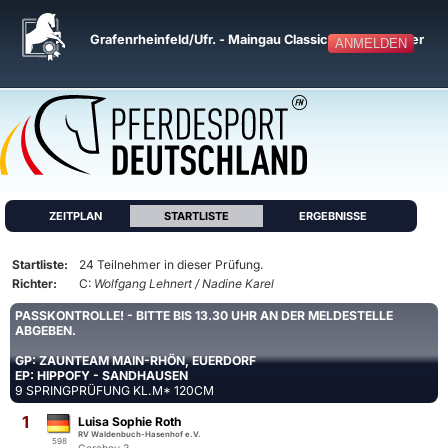
Grafenrheinfeld/Ufr. - Maingau Classics - Osterturnier
ANMELDEN
ZEITPLAN
STARTLISTE
ERGEBNISSE
Startliste:
24 Teilnehmer in dieser Prüfung.
Richter:
C:
Wolfgang Lehnert / Nadine Karel
PASSKONTROLLE! - BITTE BIS 13.30 UHR AN DER MELDESTELLE
ABGEBEN.
GP: ZAUNTEAM MAIN-RHÖN, EUERDORF
EP: HIPPOFY - SANDHAUSEN
9 SPRINGPRÜFUNG KL.M* 120CM
1
Luisa Sophie Roth
RV Waldenbuch-Hasenhof e.V.
598