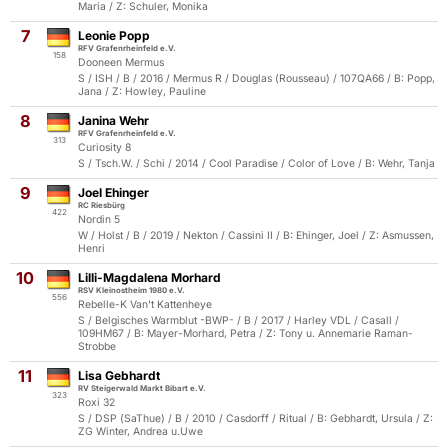
Maria / Z: Schuler, Monika
7
Leonie Popp
RFV Grafenrheinfeld e.V.
158
Dooneen Mermus
S / ISH / B / 2016 / Mermus R / Douglas (Rousseau) / 107QA66 / B: Popp,
Jana / Z: Howley, Pauline
8
Janina Wehr
RFV Grafenrheinfeld e.V.
313
Curiosity 8
S / Tsch.W. / Schi / 2014 / Cool Paradise / Color of Love / B: Wehr, Tanja
9
Joel Ehinger
RC Riesbürg
422
Nordin 5
W / Holst / B / 2019 / Nekton / Cassini II / B: Ehinger, Joel / Z: Asmussen,
Henri
10
Lilli-Magdalena Morhard
RSV Kleinostheim 1980 e.V.
556
Rebelle-K Van't Kattenheye
S / Belgisches Warmblut -BWP- / B / 2017 / Harley VDL / Casall /
109HM67 / B: Mayer-Morhard, Petra / Z: Tony u. Annemarie Raman-
Strobbe
11
Lisa Gebhardt
RV Steigerwald Markt Bibart e.V.
323
Roxi 32
S / DSP (SaThue) / B / 2010 / Casdorff / Ritual / B: Gebhardt, Ursula / Z:
ZG Winter, Andrea u.Uwe