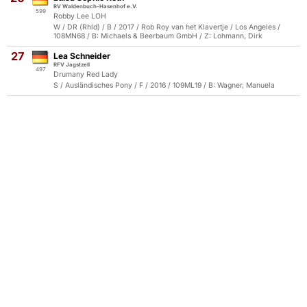
RV Waldenbuch-Hasenhof e.V.
599
Robby Lee LOH
W / DR (Rhld) / B / 2017 / Rob Roy van het Klavertje / Los Angeles /
108MN68 / B: Michaels & Beerbaum GmbH / Z: Lohmann, Dirk
27
Lea Schneider
RFV Jagstzell
497
Drumany Red Lady
S / Ausländisches Pony / F / 2016 / 109ML19 / B: Wagner, Manuela