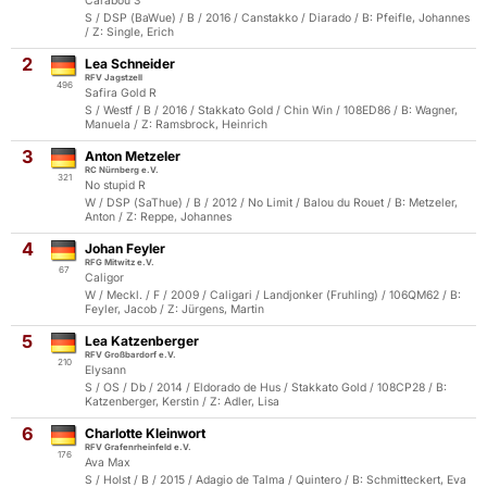
Carabou 3
S / DSP (BaWue) / B / 2016 / Canstakko / Diarado / B: Pfeifle, Johannes
/ Z: Single, Erich
2
Lea Schneider
RFV Jagstzell
496
Safira Gold R
S / Westf / B / 2016 / Stakkato Gold / Chin Win / 108ED86 / B: Wagner,
Manuela / Z: Ramsbrock, Heinrich
3
Anton Metzeler
RC Nürnberg e.V.
321
No stupid R
W / DSP (SaThue) / B / 2012 / No Limit / Balou du Rouet / B: Metzeler,
Anton / Z: Reppe, Johannes
4
Johan Feyler
RFG Mitwitz e.V.
67
Caligor
W / Meckl. / F / 2009 / Caligari / Landjonker (Fruhling) / 106QM62 / B:
Feyler, Jacob / Z: Jürgens, Martin
5
Lea Katzenberger
RFV Großbardorf e.V.
210
Elysann
S / OS / Db / 2014 / Eldorado de Hus / Stakkato Gold / 108CP28 / B:
Katzenberger, Kerstin / Z: Adler, Lisa
6
Charlotte Kleinwort
RFV Grafenrheinfeld e.V.
176
Ava Max
S / Holst / B / 2015 / Adagio de Talma / Quintero / B: Schmitteckert, Eva