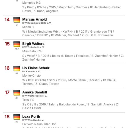
18
Memphis 143
S / Pinto / BSche / 2015 / Major Tom / Werther / B: Hardenberg-Reiber,
David / Z: Kühn, Angelika
14
Marcus Arnold
RFV Kakerbeck 2025 e.V.
61
Miami B.
W / Niederländisches Wblt. -KWPN- / B / 2017 / Grandorado TN /
Canabis / 108PE01 / B: Walcher, Michael / Z: G.u.G.F. Brinkmann
15
Birgit Wolters
RFV Trebel u.U.e.V.
102
Miss Balou ZH
S / Westf / B / 2015 / Balou du Rouet / Fabuloso / B: Zuchthof Hahler / Z:
Zuchthof Hahler
16
Liv Elaine Schulz
RV Kemnitz e.V.
87
Monte-Cristo
W / DSP (BrAnh) / Schi / 2009 / Monte Bellini / Korsar I / B: Claus,
Torsten / Z: Claus, Torsten
17
Annika Sambill
RFV Westeregeln e.V.
27
Tessi PS
S / OS / B / 2019 / Talan / Baloubet du Rouet / B: Sambill, Annika / Z:
Gestüt Lewitz
18
Lexa Porth
RFV Wendland e.V.
20
Liv vom Neumühler Hof