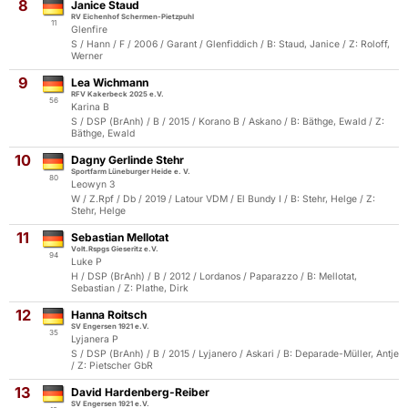
8
Janice Staud
RV Eichenhof Schermen-Pietzpuhl
11
Glenfire
S / Hann / F / 2006 / Garant / Glenfiddich / B: Staud, Janice / Z: Roloff,
Werner
9
Lea Wichmann
RFV Kakerbeck 2025 e.V.
56
Karina B
S / DSP (BrAnh) / B / 2015 / Korano B / Askano / B: Bäthge, Ewald / Z:
Bäthge, Ewald
10
Dagny Gerlinde Stehr
Sportfarm Lüneburger Heide e. V.
80
Leowyn 3
W / Z.Rpf / Db / 2019 / Latour VDM / El Bundy I / B: Stehr, Helge / Z:
Stehr, Helge
11
Sebastian Mellotat
Volt.Rspgs Gieseritz e.V.
94
Luke P
H / DSP (BrAnh) / B / 2012 / Lordanos / Paparazzo / B: Mellotat,
Sebastian / Z: Plathe, Dirk
12
Hanna Roitsch
SV Engersen 1921 e.V.
35
Lyjanera P
S / DSP (BrAnh) / B / 2015 / Lyjanero / Askari / B: Deparade-Müller, Antje
/ Z: Pietscher GbR
13
David Hardenberg-Reiber
SV Engersen 1921 e.V.