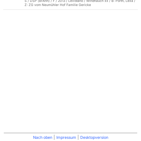
S / DSP (BrAnh) / F / 2013 / Levistano / Windhauch xx / B: Porth, Lexa /
Z: ZG vom Neumühler Hof Familie Gericke
|
|
Nach oben
Impressum
Desktopversion