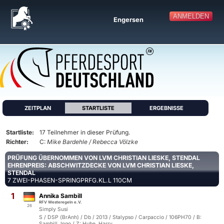
ANMELDEN
Engersen
ZEITPLAN
STARTLISTE
ERGEBNISSE
Startliste:
17 Teilnehmer in dieser Prüfung.
Richter:
C:
Mike Bardehle / Rebecca Völzke
PRÜFUNG ÜBERNOMMEN VON LVM CHRISTIAN LIESKE, STENDAL
EHRENPREIS: ABSCHWITZDECKE VON LVM CHRISTIAN LIESKE,
STENDAL
7 ZWEI-PHASEN-SPRINGPRFG.KL.L 110CM
1
Annika Sambill
RFV Westeregeln e.V.
26
Simply Susi
S / DSP (BrAnh) / Db / 2013 / Stalypso / Carpaccio / 106PH70 / B:
Sambill, Ingo / Z: Hube, Harry