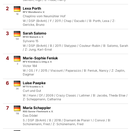
2
Lexa Porth
RFV Wendland e.V.
19
Chaplino vom Neumühler Hof
W / DSP (BrAnh) / F / 2011 / Chap / Escudo I / B: Porth, Lexa / Z:
Gericke, Bruno
3
Sarah Salomo
RFSV Bismark e.V.
58
Sylvano 15
W / DSP (BrAnh) / B / 2011 / Stalypso / Couleur-Rubin / B: Salomo, Sarah
/ Z: Jung, Karl-Ernst
4
Marie-Sophie Feniuk
RFV Kremkau u.Umg.e.V.
3
Victor 184
W / OS / F / 2015 / Viscount / Paparazzo / B: Feniuk, Nancy / Z: Zeplin,
Dagmar
6
Luise Paepke
RFTV Krumke e.V.
36
Curt und Gut
W / Hann / Df / 2009 / Crazy Classic / Latimer / B: Jacobs, Theda Elise /
Z: Scheppmann, Catharina
7
Maria Schappler
RSG Sanne-Fleetmark e.V.
118
Das Dödel
S / DSP (BrAnh) / B / 2018 / Diamant de Plaisir I / Convoi / B:
Schünemann, Fred / Z: Schünemann, Fred