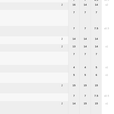
2
16
14
14
±2
7
7
7
7
7
7.5
±0.5
2
14
14
14
2
13
14
14
±1
7
7
7
4
4
5
±1
5
5
6
±1
2
15
15
15
7
7
7.5
±0.5
2
14
15
15
±1