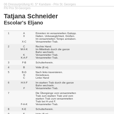
06 Dressurprüfung Kl. S* Kandare - Prix St. Georges
FN Prix St-Georges
Tatjana Schneider
Escolar's Eljano
1
A
Einreiten im versammelten Galopp.
X
Halten. Unbeweglichkeit. Grüßen.
Im versammelten Tempo antraben.
X-C
Versammelter Trab.
2
C
Rechte Hand.
M-X-K
Im Mitteltrab durch die ganze
Bahn wechseln.
K
Versammelter Trab.
K-A-F
Versammelter Trab.
3
F-B
Schulterherein.
4
B
Volte (8 m).
5
B-G
Nach links traversieren.
G
Geradeaus.
C
Linke Hand
6
H-X-F
Im starken Trab durch die ganze
Bahn wechseln.
F
Versammelter Trab.
7
Die Übergänge vom versammelten
Trab zum starken Trab und vom
starken Trab zum versammelten
Trab bei H und F.
F-A-K
Versammelter Trab.
8
K-E
Schulterherein.
9
E
Volte (8 m).