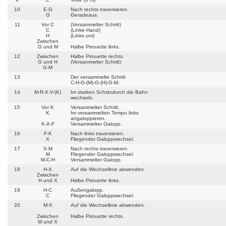
10
E-G
Nach rechts traversieren.
G
Geradeaus.
11
Vor C
(Versammelter Schritt)
C
(Linke Hand)
H
(Links um)
Zwischen
G und M
Halbe Pirouette links.
12
Zwischen
Halbe Pirouette rechts.
G und H
(Versammelter Schritt)
G-M
13
Der versammelte Schritt
C-H-G-(M)-G-(H)-G-M.
14
M-R-X-V-(K)
Im starken Schritzdurch die Bahn
wechseln.
15
Vor K
Versammelter Schritt.
K
Im versammelten Tempo links
angaloppieren.
K-A-F
Versammelter Galopp.
16
F-K
Nach links traversieren.
X
Fliegender Galoppwechsel.
17
X-M
Nach rechts traversieren.
M
Fliegender Galoppwechsel.
M-C-H
Versammelter Galopp.
18
H-X
Auf die Wechsellinie abwenden.
Zwischen
H und X
Halbe Pirouette links.
19
H-C
Außengalopp.
C
Fliegender Galoppwechsel.
20
M-X
Auf die Wechsellinie abwenden.
Zwischen
Halbe Pirouette rechts.
M und X