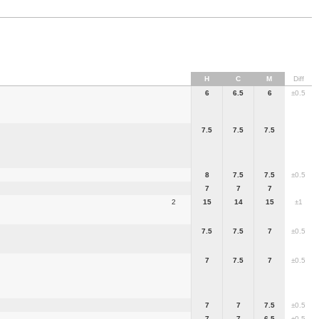
H
C
M
Diff
6
6.5
6
±0.5
7.5
7.5
7.5
8
7.5
7.5
±0.5
7
7
7
2
15
14
15
±1
7.5
7.5
7
±0.5
7
7.5
7
±0.5
7
7
7.5
±0.5
7
7
6.5
±0.5