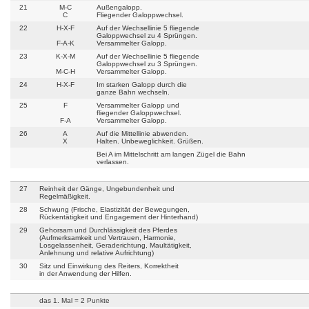
21
M-C
Außengalopp.
C
Fliegender Galoppwechsel.
22
H-X-F
Auf der Wechsellinie 5 fliegende
Galoppwechsel zu 4 Sprüngen.
F-A-K
Versammelter Galopp.
23
K-X-M
Auf der Wechsellinie 5 fliegende
Galoppwechsel zu 3 Sprüngen.
M-C-H
Versammelter Galopp.
24
H-X-F
Im starken Galopp durch die
ganze Bahn wechseln.
25
F
Versammelter Galopp und
fliegender Galoppwechsel.
F-A
Versammelter Galopp.
26
A
Auf die Mittellinie abwenden.
X
Halten. Unbeweglichkeit. Grüßen.
Bei A im Mittelschritt am langen Zügel die Bahn
verlassen.
27
Reinheit der Gänge, Ungebundenheit und
Regelmäßigkeit.
28
Schwung (Frische, Elastizität der Bewegungen,
Rückentätigkeit und Engagement der Hinterhand)
29
Gehorsam und Durchlässigkeit des Pferdes
(Aufmerksamkeit und Vertrauen, Harmonie,
Losgelassenheit, Geraderichtung, Maultätigkeit,
Anlehnung und relative Aufrichtung)
30
Sitz und Einwirkung des Reiters, Korrektheit
in der Anwendung der Hilfen.
das 1. Mal = 2 Punkte