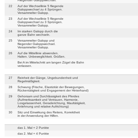
Fliegender Galoppwechsel.
22
Auf der Wechsellinie 5 fliegende
Galoppwechsel zu 4 Sprüngen.
Versammelter Galopp.
23
Auf der Wechsellinie 5 fliegende
Galoppwechsel zu 3 Sprüngen.
Versammelter Galopp.
24
Im starken Galopp durch die
ganze Bahn wechseln.
25
Versammelter Galopp und
fliegender Galoppwechsel.
Versammelter Galopp.
26
Auf die Mittellinie abwenden.
Halten. Unbeweglichkeit. Grüßen.
Bei A im Mittelschritt am langen Zügel die Bahn
verlassen.
27
Reinheit der Gänge, Ungebundenheit und
Regelmäßigkeit.
28
Schwung (Frische, Elastizität der Bewegungen,
Rückentätigkeit und Engagement der Hinterhand)
29
Gehorsam und Durchlässigkeit des Pferdes
(Aufmerksamkeit und Vertrauen, Harmonie,
Losgelassenheit, Geraderichtung, Maultätigkeit,
Anlehnung und relative Aufrichtung)
30
Sitz und Einwirkung des Reiters, Korrektheit
in der Anwendung der Hilfen.
das 1. Mal = 2 Punkte
das 2. Mal = 4 Punkte