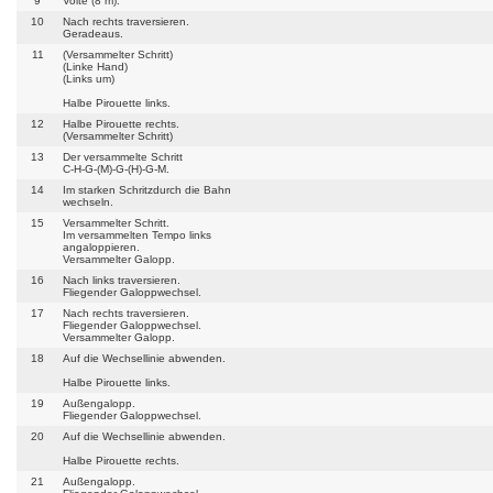
9
Volte (8 m).
10
Nach rechts traversieren.
Geradeaus.
11
(Versammelter Schritt)
(Linke Hand)
(Links um)
Halbe Pirouette links.
12
Halbe Pirouette rechts.
(Versammelter Schritt)
13
Der versammelte Schritt
C-H-G-(M)-G-(H)-G-M.
14
Im starken Schritzdurch die Bahn
wechseln.
15
Versammelter Schritt.
Im versammelten Tempo links
angaloppieren.
Versammelter Galopp.
16
Nach links traversieren.
Fliegender Galoppwechsel.
17
Nach rechts traversieren.
Fliegender Galoppwechsel.
Versammelter Galopp.
18
Auf die Wechsellinie abwenden.
Halbe Pirouette links.
19
Außengalopp.
Fliegender Galoppwechsel.
20
Auf die Wechsellinie abwenden.
Halbe Pirouette rechts.
21
Außengalopp.