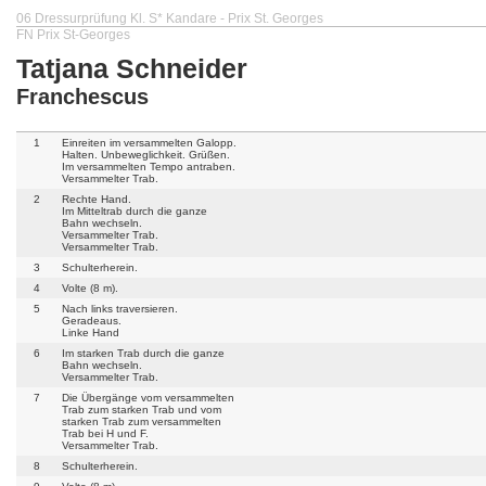
06 Dressurprüfung Kl. S* Kandare - Prix St. Georges
FN Prix St-Georges
Tatjana Schneider
Franchescus
1
Einreiten im versammelten Galopp.
Halten. Unbeweglichkeit. Grüßen.
Im versammelten Tempo antraben.
Versammelter Trab.
2
Rechte Hand.
Im Mitteltrab durch die ganze
Bahn wechseln.
Versammelter Trab.
Versammelter Trab.
3
Schulterherein.
4
Volte (8 m).
5
Nach links traversieren.
Geradeaus.
Linke Hand
6
Im starken Trab durch die ganze
Bahn wechseln.
Versammelter Trab.
7
Die Übergänge vom versammelten
Trab zum starken Trab und vom
starken Trab zum versammelten
Trab bei H und F.
Versammelter Trab.
8
Schulterherein.