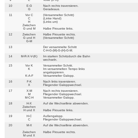
10
E-G
Nach rechts traversieren.
G
Geradeaus.
11
Vor C
(Versammelter Schritt)
C
(Linke Hand)
H
(Links um)
Zwischen
G und M
Halbe Pirouette links.
12
Zwischen
Halbe Pirouette rechts.
G und H
(Versammelter Schritt)
G-M
13
Der versammelte Schritt
C-H-G-(M)-G-(H)-G-M.
14
M-R-X-V-(K)
Im starken Schritzdurch die Bahn
wechseln.
15
Vor K
Versammelter Schritt.
K
Im versammelten Tempo links
angaloppieren.
K-A-F
Versammelter Galopp.
16
F-K
Nach links traversieren.
X
Fliegender Galoppwechsel.
17
X-M
Nach rechts traversieren.
M
Fliegender Galoppwechsel.
M-C-H
Versammelter Galopp.
18
H-X
Auf die Wechsellinie abwenden.
Zwischen
H und X
Halbe Pirouette links.
19
H-C
Außengalopp.
C
Fliegender Galoppwechsel.
20
M-X
Auf die Wechsellinie abwenden.
Zwischen
Halbe Pirouette rechts.
M und X