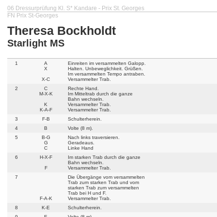
06 Dressurprüfung Kl. S* Kandare - Prix St. Georges
FN Prix St-Georges
Theresa Bockholdt
Starlight MS
1
A
Einreiten im versammelten Galopp.
X
Halten. Unbeweglichkeit. Grüßen.
Im versammelten Tempo antraben.
X-C
Versammelter Trab.
2
C
Rechte Hand.
M-X-K
Im Mitteltrab durch die ganze
Bahn wechseln.
K
Versammelter Trab.
K-A-F
Versammelter Trab.
3
F-B
Schulterherein.
4
B
Volte (8 m).
5
B-G
Nach links traversieren.
G
Geradeaus.
C
Linke Hand
6
H-X-F
Im starken Trab durch die ganze
Bahn wechseln.
F
Versammelter Trab.
7
Die Übergänge vom versammelten
Trab zum starken Trab und vom
starken Trab zum versammelten
Trab bei H und F.
F-A-K
Versammelter Trab.
8
K-E
Schulterherein.
9
E
Volte (8 m).