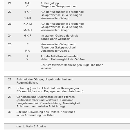
21
M-C
Außengalopp.
C
Fliegender Galoppwechsel.
22
H-X-F
Auf der Wechsellinie 5 fliegende
Galoppwechsel zu 4 Sprüngen.
F-A-K
Versammelter Galopp.
23
K-X-M
Auf der Wechsellinie 5 fliegende
Galoppwechsel zu 3 Sprüngen.
M-C-H
Versammelter Galopp.
24
H-X-F
Im starken Galopp durch die
ganze Bahn wechseln.
25
F
Versammelter Galopp und
fliegender Galoppwechsel.
F-A
Versammelter Galopp.
26
A
Auf die Mittellinie abwenden.
X
Halten. Unbeweglichkeit. Grüßen.
Bei A im Mittelschritt am langen Zügel die Bahn
verlassen.
27
Reinheit der Gänge, Ungebundenheit und
Regelmäßigkeit.
28
Schwung (Frische, Elastizität der Bewegungen,
Rückentätigkeit und Engagement der Hinterhand)
29
Gehorsam und Durchlässigkeit des Pferdes
(Aufmerksamkeit und Vertrauen, Harmonie,
Losgelassenheit, Geraderichtung, Maultätigkeit,
Anlehnung und relative Aufrichtung)
30
Sitz und Einwirkung des Reiters, Korrektheit
in der Anwendung der Hilfen.
das 1. Mal = 2 Punkte