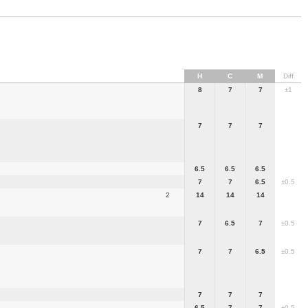
H
C
M
Diff
8
7
7
±1
7
7
7
6.5
6.5
6.5
7
7
6.5
±0.5
2
14
14
14
7
6.5
7
±0.5
7
7
6.5
±0.5
7
7
7
6.5
7
7
±0.5