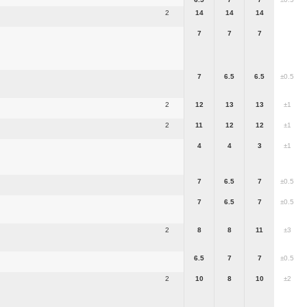
2
14
14
14
7
7
7
7
6.5
6.5
±0.5
2
12
13
13
±1
2
11
12
12
±1
4
4
3
±1
7
6.5
7
±0.5
7
6.5
7
±0.5
2
8
8
11
±3
6.5
7
7
±0.5
2
10
8
10
±2