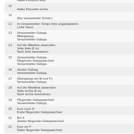
Halbe Pirouette links.
10
Halbe Pirouette rechts.
11
(Der versammelte Schritt.)
12
Im versammelten Tempo links angaloppieren.
Linke Hand.
13
Versammelter Galopp.
Mittelgalopp.
Versammelter Galopp.
14
Auf die Mittelinie abwenden.
Volte links (8 m).
Nach links traversieren.
15
Versammelter Galopp.
Fliegender Galoppwechsel.
Versammelter Galopp.
16
Starker Galopp.
Versammelter Galopp.
17
(Übergänge bei M und F.)
Versammelter Galopp.
18
Auf die Mittellinie abwenden.
Volte rechts (8 m).
Nach rechts traversieren.
19
Fliegender Galoppwechsel.
Versammelter Galopp.
20
Kurz nach H
Erster fliegender Galoppwechsel.
21
Bei X
Zweiter fliegender Galoppwechsel.
22
Kurz vor F
Dritter fliegender Galoppwechsel.