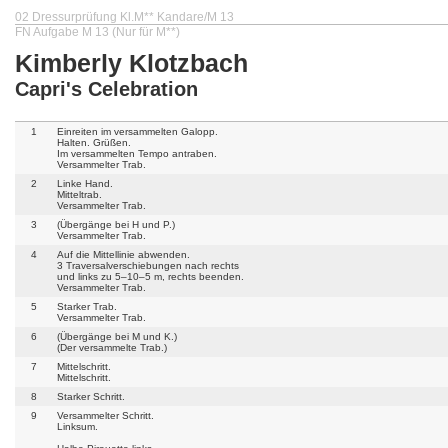
02 Dressurprüfung Kl.M** Kandare/M 13
FN Aufgabe M 13 (Nur für M**)
Kimberly Klotzbach
Capri's Celebration
1
Einreiten im versammelten Galopp.
Halten. Grüßen.
Im versammelten Tempo antraben.
Versammelter Trab.
2
Linke Hand.
Mitteltrab.
Versammelter Trab.
3
(Übergänge bei H und P.)
Versammelter Trab.
4
Auf die Mittellinie abwenden.
3 Traversalverschiebungen nach rechts
und links zu 5–10–5 m, rechts beenden.
Versammelter Trab.
5
Starker Trab.
Versammelter Trab.
6
(Übergänge bei M und K.)
(Der versammelte Trab.)
7
Mittelschritt.
Mittelschritt.
8
Starker Schritt.
9
Versammelter Schritt.
Linksum.