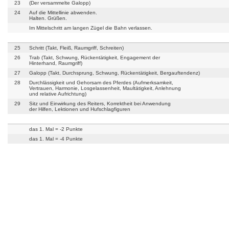
23
(Der versammelte Galopp)
24
Auf die Mittellinie abwenden.
Halten. Grüßen.
Im Mittelschritt am langen Zügel die Bahn verlassen.
25
Schritt (Takt, Fleiß, Raumgriff, Schreiten)
26
Trab (Takt, Schwung, Rückentätigkeit, Engagement der
Hinterhand, Raumgriff)
27
Galopp (Takt, Durchsprung, Schwung, Rückentätigkeit, Bergauftendenz)
28
Durchlässigkeit und Gehorsam des Pferdes (Aufmerksamkeit,
Vertrauen, Harmonie, Losgelassenheit, Maultätigkeit, Anlehnung
und relative Aufrichtung)
29
Sitz und Einwirkung des Reiters, Korrektheit bei Anwendung
der Hilfen, Lektionen und Hufschlagfiguren
das 1. Mal = -2 Punkte
das 1. Mal = -4 Punkte