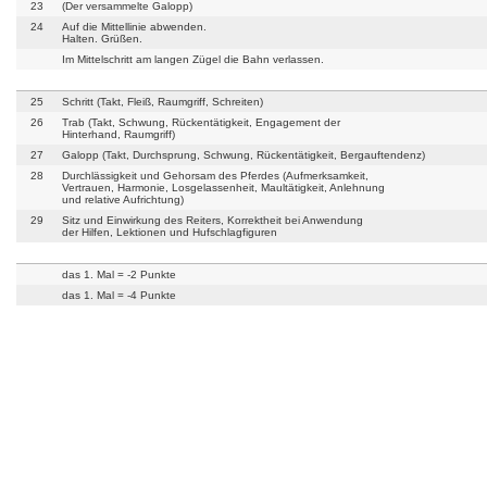
23
(Der versammelte Galopp)
24
Auf die Mittellinie abwenden.
Halten. Grüßen.
Im Mittelschritt am langen Zügel die Bahn verlassen.
25
Schritt (Takt, Fleiß, Raumgriff, Schreiten)
26
Trab (Takt, Schwung, Rückentätigkeit, Engagement der
Hinterhand, Raumgriff)
27
Galopp (Takt, Durchsprung, Schwung, Rückentätigkeit, Bergauftendenz)
28
Durchlässigkeit und Gehorsam des Pferdes (Aufmerksamkeit,
Vertrauen, Harmonie, Losgelassenheit, Maultätigkeit, Anlehnung
und relative Aufrichtung)
29
Sitz und Einwirkung des Reiters, Korrektheit bei Anwendung
der Hilfen, Lektionen und Hufschlagfiguren
das 1. Mal = -2 Punkte
das 1. Mal = -4 Punkte