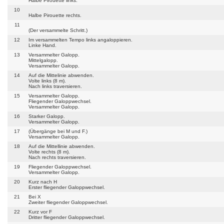
Halbe Pirouette links.
10
Halbe Pirouette rechts.
11
(Der versammelte Schritt.)
12
Im versammelten Tempo links angaloppieren.
Linke Hand.
13
Versammelter Galopp.
Mittelgalopp.
Versammelter Galopp.
14
Auf die Mittelinie abwenden.
Volte links (8 m).
Nach links traversieren.
15
Versammelter Galopp.
Fliegender Galoppwechsel.
Versammelter Galopp.
16
Starker Galopp.
Versammelter Galopp.
17
(Übergänge bei M und F.)
Versammelter Galopp.
18
Auf die Mittellinie abwenden.
Volte rechts (8 m).
Nach rechts traversieren.
19
Fliegender Galoppwechsel.
Versammelter Galopp.
20
Kurz nach H
Erster fliegender Galoppwechsel.
21
Bei X
Zweiter fliegender Galoppwechsel.
22
Kurz vor F
Dritter fliegender Galoppwechsel.