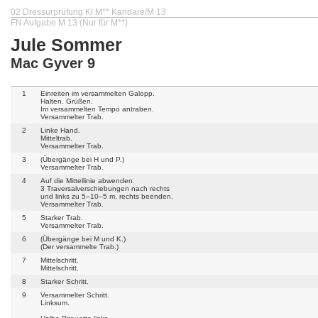
02 Dressurprüfung Kl.M** Kandare/M 13
FN Aufgabe M 13 (Nur für M**)
Jule Sommer
Mac Gyver 9
1
Einreiten im versammelten Galopp.
Halten. Grüßen.
Im versammelten Tempo antraben.
Versammelter Trab.
2
Linke Hand.
Mitteltrab.
Versammelter Trab.
3
(Übergänge bei H und P.)
Versammelter Trab.
4
Auf die Mittellinie abwenden.
3 Traversalverschiebungen nach rechts
und links zu 5–10–5 m, rechts beenden.
Versammelter Trab.
5
Starker Trab.
Versammelter Trab.
6
(Übergänge bei M und K.)
(Der versammelte Trab.)
7
Mittelschritt.
Mittelschritt.
8
Starker Schritt.
9
Versammelter Schritt.
Linksum.