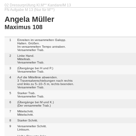
02 Dressurprüfung Kl.M** Kandare/M 13
FN Aufgabe M 13 (Nur für M**)
Angela Müller
Maximus 108
1
Einreiten im versammelten Galopp.
Halten. Grüßen.
Im versammelten Tempo antraben.
Versammelter Trab.
2
Linke Hand.
Mitteltrab.
Versammelter Trab.
3
(Übergänge bei H und P.)
Versammelter Trab.
4
Auf die Mittellinie abwenden.
3 Traversalverschiebungen nach rechts
und links zu 5–10–5 m, rechts beenden.
Versammelter Trab.
5
Starker Trab.
Versammelter Trab.
6
(Übergänge bei M und K.)
(Der versammelte Trab.)
7
Mittelschritt.
Mittelschritt.
8
Starker Schritt.
9
Versammelter Schritt.
Linksum.