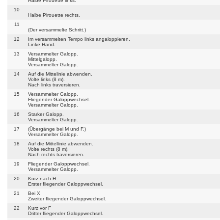
Halbe Pirouette links.
10
Halbe Pirouette rechts.
11
(Der versammelte Schritt.)
12
Im versammelten Tempo links angaloppieren.
Linke Hand.
13
Versammelter Galopp.
Mittelgalopp.
Versammelter Galopp.
14
Auf die Mittelinie abwenden.
Volte links (8 m).
Nach links traversieren.
15
Versammelter Galopp.
Fliegender Galoppwechsel.
Versammelter Galopp.
16
Starker Galopp.
Versammelter Galopp.
17
(Übergänge bei M und F.)
Versammelter Galopp.
18
Auf die Mittellinie abwenden.
Volte rechts (8 m).
Nach rechts traversieren.
19
Fliegender Galoppwechsel.
Versammelter Galopp.
20
Kurz nach H
Erster fliegender Galoppwechsel.
21
Bei X
Zweiter fliegender Galoppwechsel.
22
Kurz vor F
Dritter fliegender Galoppwechsel.