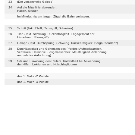
23
(Der versammelte Galopp)
24
Auf die Mittellinie abwenden.
Halten. Grüßen.
Im Mittelschritt am langen Zügel die Bahn verlassen.
25
Schritt (Takt, Fleiß, Raumgriff, Schreiten)
26
Trab (Takt, Schwung, Rückentätigkeit, Engagement der
Hinterhand, Raumgriff)
27
Galopp (Takt, Durchsprung, Schwung, Rückentätigkeit, Bergauftendenz)
28
Durchlässigkeit und Gehorsam des Pferdes (Aufmerksamkeit,
Vertrauen, Harmonie, Losgelassenheit, Maultätigkeit, Anlehnung
und relative Aufrichtung)
29
Sitz und Einwirkung des Reiters, Korrektheit bei Anwendung
der Hilfen, Lektionen und Hufschlagfiguren
das 1. Mal = -2 Punkte
das 1. Mal = -4 Punkte