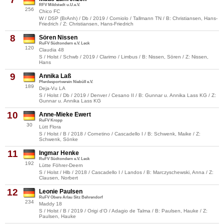
RFV Mildstedt u.U.e.V.
256
Chico FC
W / DSP (BrAnh) / Db / 2019 / Corniolo / Tallmann TN / B: Christiansen, Hans-
Friedrich / Z: Christiansen, Hans-Friedrich
8
Sören Nissen
RuFV Südtondern e.V. Leck
120
Claudia 48
S / Holst / Schwb / 2019 / Clarimo / Limbus / B: Nissen, Sören / Z: Nissen,
Hans
9
Annika Laß
Pferdesportverein Niebüll e.V.
189
Deja-Vu LA
S / Holst / Db / 2019 / Denver / Cesano II / B: Gunnar u. Annika Lass KG / Z:
Gunnar u. Annika Lass KG
10
Anne-Mieke Ewert
RuFV Kropp
30
Lütt Flora
S / Holst / B / 2018 / Cornetino / Cascadello I / B: Schwenk, Maike / Z:
Schwenk, Sönke
11
Ingmar Henke
RuFV Südtondern e.V. Leck
192
Lütte Föhrer-Deern
S / Holst / Hlb / 2018 / Cascadello I / Landos / B: Marczyschewski, Anna / Z:
Clausen, Norbert
12
Leonie Paulsen
RuFV Obere Arlau Sitz Behrendorf
234
Maddy 18
S / Holst / B / 2019 / Origi d'O / Adagio de Talma / B: Paulsen, Hauke / Z:
Paulsen, Hauke