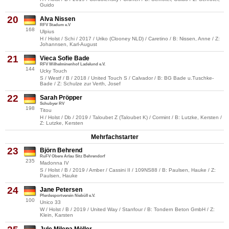
Guido
20
Alva Nissen
RFV Stadum e.V
168
Ulpius
H / Holst / Schi / 2017 / Uriko (Clooney NLD) / Caretino / B: Nissen, Anne / Z:
Johannsen, Karl-August
21
Vieca Sofie Bade
RFV Wilhelminenhof Ladelund e.V.
144
Ucky Touch
S / Westf / B / 2018 / United Touch S / Calvador / B: BG Bade u.Tuschke-
Bade / Z: Schulze zur Verth, Josef
22
Sarah Pröpper
Schubyer RV
198
Titou
H / Holst / Db / 2019 / Taloubet Z (Taloubet K) / Cormint / B: Lutzke, Kersten /
Z: Lutzke, Kersten
Mehrfachstarter
23
Björn Behrend
RuFV Obere Arlau Sitz Behrendorf
235
Madonna IV
S / Holst / B / 2019 / Amber / Cassini II / 109NS88 / B: Paulsen, Hauke / Z:
Paulsen, Hauke
24
Jane Petersen
Pferdesportverein Niebüll e.V.
100
Unico 33
W / Holst / B / 2019 / United Way / Stanfour / B: Tondern Beton GmbH / Z:
Klein, Karsten