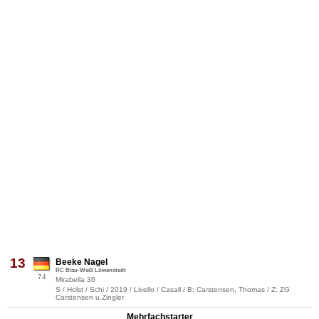
13
Beeke Nagel
RC Blau-Weiß Löwenstedt
74
Mirabella 36
S / Holst / Schi / 2019 / Livello / Casall / B: Carstensen, Thomas / Z: ZG
Carstensen u.Zingler
Mehrfachstarter