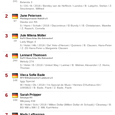
241
Belanda 3
S / OS / B / 2018 / Bentley van de Heffinck / Landos / B: Labjuhn, Stefan / Z:
Struckmann, Wilfried
2
Jane Petersen
Pferdesportverein Niebüll e.V.
97
Diavita von RA
S / Hann / Schwb / 2018 / Diacontinus / El Bundy I / B: Christiansen, Mareike
/ Z: Raasch, Cornelia
3
Jule Milena Möller
RuFV Obere Arlau Sitz Behrendorf
19
Lady Magic 4
S / Holst / Hlb / 2018 / Del 'Arko d'Henvet / Quintero / B: Clausen, Hans-Peter
/ Z: ZG Hans-Peter u.Margarete Clausen
4
Lennard Thomsen
RuFV Obere Arlau Sitz Behrendorf
260
Melody 274
S / Holst / B / 2019 / United Way / Larimar / B: Widmer, Alexander / Z: Horns,
Thomas
5
Vieca Sofie Bade
RFV Wilhelminenhof Ladelund e.V.
148
Iggy Special
W / Holst / Db / 2018 / I'm Special de Muze / Hermes D'Authieux AA /
109SB22 / B: Bade, Frank / Z: Bade, Frank
6
Sarah Pröpper
Schubyer RV
199
Milcyway KW
W / Holst / Schi / 2019 / Million Dollar (Million Dollar vh Schaak) / Clearway / B:
BG Will u.Will / Z: Will, Karl-Heinz
7
Mads Laffrenzen