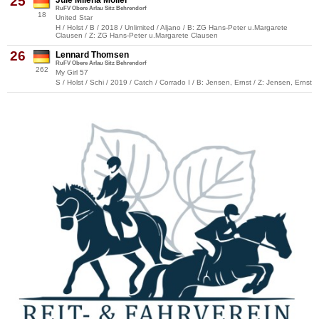
25
Jule Milena Möller
RuFV Obere Arlau Sitz Behrendorf
18
United Star
H / Holst / B / 2018 / Unlimited / Aljano / B: ZG Hans-Peter u.Margarete
Clausen / Z: ZG Hans-Peter u.Margarete Clausen
26
Lennard Thomsen
RuFV Obere Arlau Sitz Behrendorf
262
My Girl 57
S / Holst / Schi / 2019 / Catch / Corrado I / B: Jensen, Ernst / Z: Jensen, Ernst