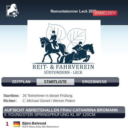
Remonteturnier Leck 2026
ANMELDEN
ZEITPLAN
STARTLISTE
ERGEBNISSE
Startliste:
26 Teilnehmer in dieser Prüfung.
Richter:
C:
Michael Gonell / Werner Peters
AUFSICHT ABREITEHALLEN FRAU CATHARINA BROMANN
5 YOUNGSTER-SPRINGPRÜFUNG KL.M* 120CM
1
Björn Behrend
RuFV Obere Arlau Sitz Behrendorf