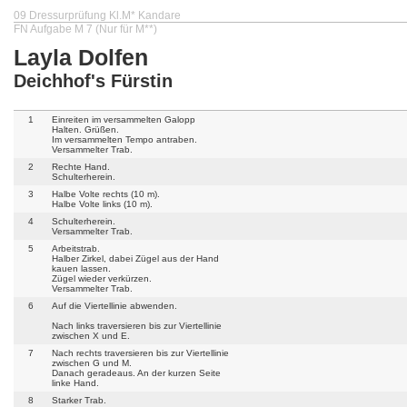
09 Dressurprüfung Kl.M* Kandare
FN Aufgabe M 7 (Nur für M**)
Layla Dolfen
Deichhof's Fürstin
1
Einreiten im versammelten Galopp
Halten. Grüßen.
Im versammelten Tempo antraben.
Versammelter Trab.
2
Rechte Hand.
Schulterherein.
3
Halbe Volte rechts (10 m).
Halbe Volte links (10 m).
4
Schulterherein.
Versammelter Trab.
5
Arbeitstrab.
Halber Zirkel, dabei Zügel aus der Hand
kauen lassen.
Zügel wieder verkürzen.
Versammelter Trab.
6
Auf die Viertellinie abwenden.
Nach links traversieren bis zur Viertellinie
zwischen X und E.
7
Nach rechts traversieren bis zur Viertellinie
zwischen G und M.
Danach geradeaus. An der kurzen Seite
linke Hand.
8
Starker Trab.