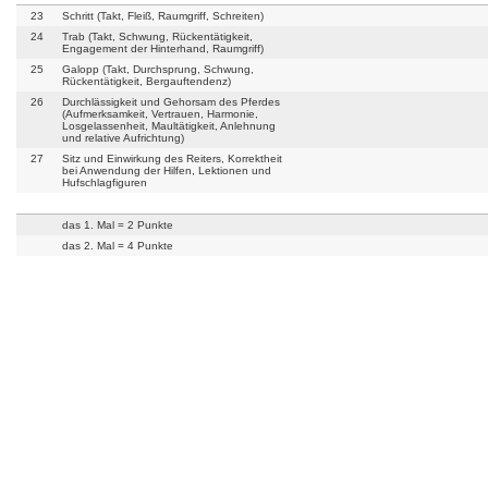
23
Schritt (Takt, Fleiß, Raumgriff, Schreiten)
24
Trab (Takt, Schwung, Rückentätigkeit,
Engagement der Hinterhand, Raumgriff)
25
Galopp (Takt, Durchsprung, Schwung,
Rückentätigkeit, Bergauftendenz)
26
Durchlässigkeit und Gehorsam des Pferdes
(Aufmerksamkeit, Vertrauen, Harmonie,
Losgelassenheit, Maultätigkeit, Anlehnung
und relative Aufrichtung)
27
Sitz und Einwirkung des Reiters, Korrektheit
bei Anwendung der Hilfen, Lektionen und
Hufschlagfiguren
das 1. Mal = 2 Punkte
das 2. Mal = 4 Punkte