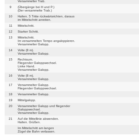
Versammelter Trab.
9
(Übergänge bei H und P.)
(Der versammelte Trab.)
10
Halten. 5 Tritte rückwärtsrichten, daraus
im Mittelschritt anreiten.
11
Mittelschritt.
12
Starker Schritt.
13
Mittelschritt.
Im versammelten Tempo angaloppieren.
Versammelter Galopp.
14
Volte (8 m).
Versammelter Galopp.
15
Rechtsum.
Fliegender Galoppwechsel.
Linke Hand.
Versammelter Galopp.
16
Volte (8 m).
Versammelter Galopp.
17
Versammelter Galopp.
Fliegender Galoppwechsel.
18
Versammelter Galopp.
19
Mittelgalopp.
20
Versammelter Galopp und fliegender
Galoppwechsel.
Versammelter Galopp.
21
Auf die Mittellinie abwenden.
Halten. Grüßen.
Im Mittelschritt am langen
Zügel die Bahn verlassen.