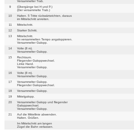
Versammelter Trab.
9
(Übergänge bei H und P.)
(Der versammelte Trab.)
10
Halten. 5 Tritte rückwärtsrichten, daraus
im Mittelschritt anreiten.
11
Mittelschritt.
12
Starker Schritt.
13
Mittelschritt.
Im versammelten Tempo angaloppieren.
Versammelter Galopp.
14
Volte (8 m).
Versammelter Galopp.
15
Rechtsum.
Fliegender Galoppwechsel.
Linke Hand.
Versammelter Galopp.
16
Volte (8 m).
Versammelter Galopp.
17
Versammelter Galopp.
Fliegender Galoppwechsel.
18
Versammelter Galopp.
19
Mittelgalopp.
20
Versammelter Galopp und fliegender
Galoppwechsel.
Versammelter Galopp.
21
Auf die Mittellinie abwenden.
Halten. Grüßen.
Im Mittelschritt am langen
Zügel die Bahn verlassen.