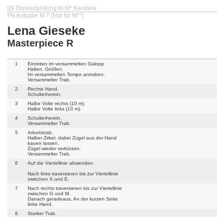
09 Dressurprüfung Kl.M* Kandare
FN Aufgabe M 7 (Nur für M**)
Lena Gieseke
Masterpiece R
1
Einreiten im versammelten Galopp
Halten. Grüßen.
Im versammelten Tempo antraben.
Versammelter Trab.
2
Rechte Hand.
Schulterherein.
3
Halbe Volte rechts (10 m).
Halbe Volte links (10 m).
4
Schulterherein.
Versammelter Trab.
5
Arbeitstrab.
Halber Zirkel, dabei Zügel aus der Hand
kauen lassen.
Zügel wieder verkürzen.
Versammelter Trab.
6
Auf die Viertellinie abwenden.
Nach links traversieren bis zur Viertellinie
zwischen X und E.
7
Nach rechts traversieren bis zur Viertellinie
zwischen G und M.
Danach geradeaus. An der kurzen Seite
linke Hand.
8
Starker Trab.