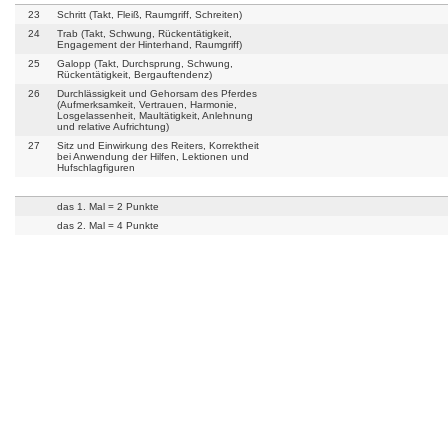
23
Schritt (Takt, Fleiß, Raumgriff, Schreiten)
24
Trab (Takt, Schwung, Rückentätigkeit,
Engagement der Hinterhand, Raumgriff)
25
Galopp (Takt, Durchsprung, Schwung,
Rückentätigkeit, Bergauftendenz)
26
Durchlässigkeit und Gehorsam des Pferdes
(Aufmerksamkeit, Vertrauen, Harmonie,
Losgelassenheit, Maultätigkeit, Anlehnung
und relative Aufrichtung)
27
Sitz und Einwirkung des Reiters, Korrektheit
bei Anwendung der Hilfen, Lektionen und
Hufschlagfiguren
das 1. Mal = 2 Punkte
das 2. Mal = 4 Punkte