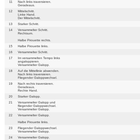
11
Nach links traversieren.
Geradeaus.
12
Mittelschritt.
Linke Hand.
Der Mittelschritt.
13
Starker Schritt.
14
Versammelter Schritt.
Rechtsum.
Halbe Pirouette rechts.
15
Halbe Pirouette links.
16
Versammelter Schritt.
17
Im versammelten Tempo links
angaloppieren.
Versammelter Galopp.
18
Auf die Mittellinie abwenden.
Nach links traversieren.
Fliegender Galoppwechsel.
19
Nach rechts traversieren.
Geradeaus.
Rechte Hand.
20
Starker Galopp.
21
Versammelter Galopp und
fliegender Galoppwechsel.
Versammelter Galopp.
22
Versammelter Galopp.
Halbe Pirouette links.
23
Fliegender Galoppwechsel.
Versammelter Galopp.
24
Versammelter Galopp.