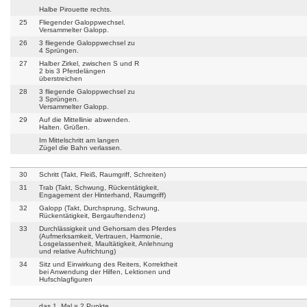
Halbe Pirouette rechts.
25
Fliegender Galoppwechsel.
Versammelter Galopp.
26
3 fliegende Galoppwechsel zu
4 Sprüngen.
27
Halber Zirkel, zwischen S und R
2 bis 3 Pferdelängen
überstreichen
28
3 fliegende Galoppwechsel zu
3 Sprüngen.
Versammelter Galopp.
29
Auf die Mittellinie abwenden.
Halten. Grüßen.
Im Mittelschritt am langen
Zügel die Bahn verlassen.
30
Schritt (Takt, Fleiß, Raumgriff, Schreiten)
31
Trab (Takt, Schwung, Rückentätigkeit,
Engagement der Hinterhand, Raumgriff)
32
Galopp (Takt, Durchsprung, Schwung,
Rückentätigkeit, Bergauftendenz)
33
Durchlässigkeit und Gehorsam des Pferdes
(Aufmerksamkeit, Vertrauen, Harmonie,
Losgelassenheit, Maultätigkeit, Anlehnung
und relative Aufrichtung)
34
Sitz und Einwirkung des Reiters, Korrektheit
bei Anwendung der Hilfen, Lektionen und
Hufschlagfiguren
das 1. Mal = 2 Punkte