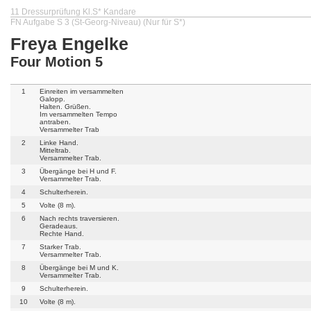
11 Dressurprüfung Kl.S* Kandare
FN Aufgabe S 3 (St-Georg-Niveau) (Nur für S*)
Freya Engelke
Four Motion 5
1
Einreiten im versammelten
Galopp.
Halten. Grüßen.
Im versammelten Tempo
antraben.
Versammelter Trab
2
Linke Hand.
Mitteltrab.
Versammelter Trab.
3
Übergänge bei H und F.
Versammelter Trab.
4
Schulterherein.
5
Volte (8 m).
6
Nach rechts traversieren.
Geradeaus.
Rechte Hand.
7
Starker Trab.
Versammelter Trab.
8
Übergänge bei M und K.
Versammelter Trab.
9
Schulterherein.
10
Volte (8 m).