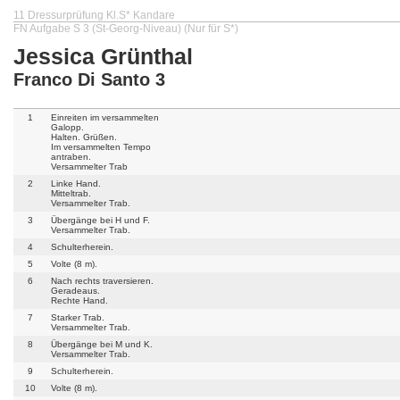
11 Dressurprüfung Kl.S* Kandare
FN Aufgabe S 3 (St-Georg-Niveau) (Nur für S*)
Jessica Grünthal
Franco Di Santo 3
1
Einreiten im versammelten
Galopp.
Halten. Grüßen.
Im versammelten Tempo
antraben.
Versammelter Trab
2
Linke Hand.
Mitteltrab.
Versammelter Trab.
3
Übergänge bei H und F.
Versammelter Trab.
4
Schulterherein.
5
Volte (8 m).
6
Nach rechts traversieren.
Geradeaus.
Rechte Hand.
7
Starker Trab.
Versammelter Trab.
8
Übergänge bei M und K.
Versammelter Trab.
9
Schulterherein.
10
Volte (8 m).