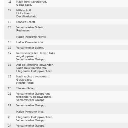
11
Nach links traversieren.
Geradeaus.
12
Mittelschritt.
Linke Hand.
Der Mittelschritt.
13
Starker Schritt.
14
Versammelter Schritt.
Rechtsum.
Halbe Pirouette rechts.
15
Halbe Pirouette links.
16
Versammelter Schritt.
17
Im versammelten Tempo links
angaloppieren.
Versammelter Galopp.
18
Auf die Mittellinie abwenden.
Nach links traversieren.
Fliegender Galoppwechsel.
19
Nach rechts traversieren.
Geradeaus.
Rechte Hand.
20
Starker Galopp.
21
Versammelter Galopp und
fliegender Galoppwechsel.
Versammelter Galopp.
22
Versammelter Galopp.
Halbe Pirouette links.
23
Fliegender Galoppwechsel.
Versammelter Galopp.
24
Versammelter Galopp.