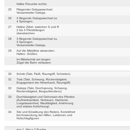
Halbe Pirouette rechts.
25
Fliegender Galoppwechsel.
Versammelter Galopp.
26
3 fliegende Galoppwechsel zu
4 Sprüngen.
27
Halber Zirkel, zwischen S und R
2 bis 3 Pferdelängen
überstreichen
28
3 fliegende Galoppwechsel zu
3 Sprüngen.
Versammelter Galopp.
29
Auf die Mittellinie abwenden.
Halten. Grüßen.
Im Mittelschritt am langen
Zügel die Bahn verlassen.
30
Schritt (Takt, Fleiß, Raumgriff, Schreiten)
31
Trab (Takt, Schwung, Rückentätigkeit,
Engagement der Hinterhand, Raumgriff)
32
Galopp (Takt, Durchsprung, Schwung,
Rückentätigkeit, Bergauftendenz)
33
Durchlässigkeit und Gehorsam des Pferdes
(Aufmerksamkeit, Vertrauen, Harmonie,
Losgelassenheit, Maultätigkeit, Anlehnung
und relative Aufrichtung)
34
Sitz und Einwirkung des Reiters, Korrektheit
bei Anwendung der Hilfen, Lektionen und
Hufschlagfiguren
das 1. Mal = 2 Punkte