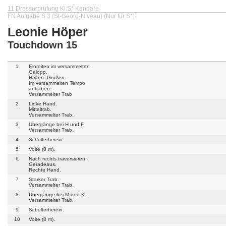
11 Dressurprüfung Kl.S* Kandare
FN Aufgabe S 3 (St-Georg-Niveau) (Nur für S*)
Leonie Höper
Touchdown 15
1
Einreiten im versammelten
Galopp.
Halten. Grüßen.
Im versammelten Tempo
antraben.
Versammelter Trab
2
Linke Hand.
Mitteltrab.
Versammelter Trab.
3
Übergänge bei H und F.
Versammelter Trab.
4
Schulterherein.
5
Volte (8 m).
6
Nach rechts traversieren.
Geradeaus.
Rechte Hand.
7
Starker Trab.
Versammelter Trab.
8
Übergänge bei M und K.
Versammelter Trab.
9
Schulterherein.
10
Volte (8 m).