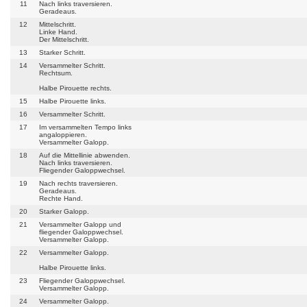
11
Nach links traversieren.
Geradeaus.
12
Mittelschritt.
Linke Hand.
Der Mittelschritt.
13
Starker Schritt.
14
Versammelter Schritt.
Rechtsum.
Halbe Pirouette rechts.
15
Halbe Pirouette links.
16
Versammelter Schritt.
17
Im versammelten Tempo links
angaloppieren.
Versammelter Galopp.
18
Auf die Mittellinie abwenden.
Nach links traversieren.
Fliegender Galoppwechsel.
19
Nach rechts traversieren.
Geradeaus.
Rechte Hand.
20
Starker Galopp.
21
Versammelter Galopp und
fliegender Galoppwechsel.
Versammelter Galopp.
22
Versammelter Galopp.
Halbe Pirouette links.
23
Fliegender Galoppwechsel.
Versammelter Galopp.
24
Versammelter Galopp.