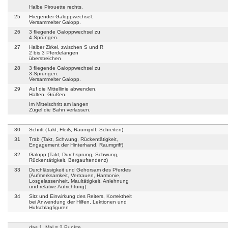
Halbe Pirouette rechts.
25
Fliegender Galoppwechsel.
Versammelter Galopp.
26
3 fliegende Galoppwechsel zu
4 Sprüngen.
27
Halber Zirkel, zwischen S und R
2 bis 3 Pferdelängen
überstreichen
28
3 fliegende Galoppwechsel zu
3 Sprüngen.
Versammelter Galopp.
29
Auf die Mittellinie abwenden.
Halten. Grüßen.
Im Mittelschritt am langen
Zügel die Bahn verlassen.
30
Schritt (Takt, Fleiß, Raumgriff, Schreiten)
31
Trab (Takt, Schwung, Rückentätigkeit,
Engagement der Hinterhand, Raumgriff)
32
Galopp (Takt, Durchsprung, Schwung,
Rückentätigkeit, Bergauftendenz)
33
Durchlässigkeit und Gehorsam des Pferdes
(Aufmerksamkeit, Vertrauen, Harmonie,
Losgelassenheit, Maultätigkeit, Anlehnung
und relative Aufrichtung)
34
Sitz und Einwirkung des Reiters, Korrektheit
bei Anwendung der Hilfen, Lektionen und
Hufschlagfiguren
das 1. Mal = 2 Punkte