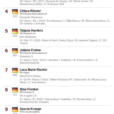
W / Hann / Df / 2017 / Bonard de Charry / St. Moritz Junior / B:
Wassermann,Britta / Z: Scheuren,Rolf
4
Chiara Rösner
RFV Echem-Scharnebeck e.V.
142
Fantastic Romance
W / Hann / Db / 2019 / For Romance I / Wild Dance / B: Rösner,Dorothea / Z:
ZG Stritzke u.Schellin,
5
Tatjana Harders
ATZ Handorf e.V.
026
Bon Belissaro
H / Old / F / 2020 / Best of Gold / Saint Cloud / B: Harders,Tatjana / Z: ZG
Trüper,
6
Juliane Frolow
RFV Echem-Scharnebeck e.V.
367
Zelestina 3
S / Hann / Schi / 2014 / Zinedine / Stakkato / B: Frolow,Juliane / Z:
Mahnel,Katarina
7
Luca Marie Räcker
RC Hagen
086
Deichhof's Gahya
S / Dt.Pf / Palom / 2014 / Glitter N'Cream GF / Swarovski / B: Räcker,Luca
Marie / Z: Vick,Helena
8
Nina Frenkel
RFV Auetal e.V.
111
Do it again 15
S / Hann / R / 2020 / Diacontinus / Aralimbo / B: Frenkel,Nina / Z:
Frenkel,Prof.Dr. Christian
9
Sascia Kroege
RFV Lauenburg/Elbe