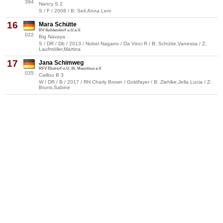
394
Nancy S 2
S / F / 2008 / B: Seil,Anna Leni
16
Mara Schütte
RV Suhlendorf u.U.e.V.
022
Big Navaya
S / DR / Db / 2013 / Nobel Nagano / Da Vinci R / B: Schütte,Vanessa / Z:
Laufmöller,Martina
17
Jana Schimweg
RFV Ebstorf u.U. St. Mauritius e.V.
035
Caillou B 3
W / DR / B / 2017 / RH Charly Brown / Goldfayer / B: Ziehlke,Jella Lucia / Z:
Bruns,Sabine