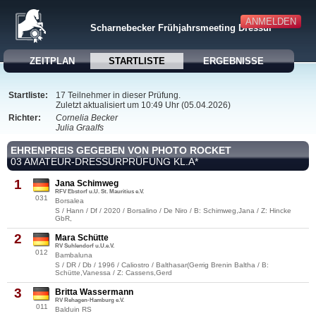
ANMELDEN
Scharnebecker Frühjahrsmeeting Dressur
ZEITPLAN
STARTLISTE
ERGEBNISSE
Startliste:
17 Teilnehmer in dieser Prüfung.
Zuletzt aktualisiert um 10:49 Uhr (05.04.2026)
Richter:
Cornelia Becker
Julia Graalfs
EHRENPREIS GEGEBEN VON PHOTO ROCKET
03 AMATEUR-DRESSURPRÜFUNG KL.A*
1
Jana Schimweg
RFV Ebstorf u.U. St. Mauritius e.V.
031
Borsalea
S / Hann / Df / 2020 / Borsalino / De Niro / B: Schimweg,Jana / Z: Hincke
GbR,
2
Mara Schütte
RV Suhlendorf u.U.e.V.
012
Bambaluna
S / DR / Db / 1996 / Caliostro / Balthasar(Gerrig Brenin Baltha / B:
Schütte,Vanessa / Z: Cassens,Gerd
3
Britta Wassermann
RV Rehagen-Hamburg e.V.
011
Balduin RS