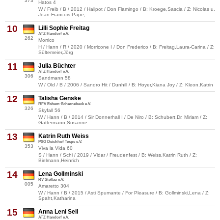
373
Hatos 4
W / Freib / B / 2012 / Halipot / Don Flamingo / B: Kroege,Sascia / Z: Nicolas u.
Jean-Francois Pape,
10
Lilli Sophie Freitag
ATZ Handorf e.V.
262
Morrico
H / Hann / R / 2020 / Morricone I / Don Frederico / B: Freitag,Laura-Carina / Z:
Sültemeier,Jörg
11
Julia Büchter
ATZ Handorf e.V.
306
Sandmann 58
W / Old / B / 2006 / Sandro Hit / Dunhill / B: Hoyer,Kiana Joy / Z: Kleon,Katrin
12
Talisha Genske
RFV Echem-Scharnebeck e.V.
326
Skyfall 56
W / Hann / B / 2014 / Sir Donnerhall I / De Niro / B: Schubert,Dr. Miriam / Z:
Gattermann,Susanne
13
Katrin Ruth Weiss
PSG Deichhof Tespe e.V.
353
Viva la Vida 60
S / Hann / Schi / 2019 / Vidar / Freudenfest / B: Weiss,Katrin Ruth / Z:
Bielmann,Heinrich
14
Lena Gollminski
RV Stellau e.V.
005
Amaretto 304
W / Hann / B / 2015 / Asti Spumante / For Pleasure / B: Gollminski,Lena / Z:
Spaht,Katharina
15
Anna Leni Seil
ATZ Handorf e.V.