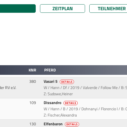
ZEITPLAN
TEILNEHMER
KNR
PFERD
380
Vasari 5
DETAILS
er RV e.V.
W / Hann / Df / 2019 / Valverde / Follow Me / B: S
Z: Sudowe,Heiner
109
Dissandro
DETAILS
W / Hann / B / 2019 / Dohnanyi / Florencio I / B: 
Z: Fischer,Alexandra
130
Elfenbaron
DETAILS