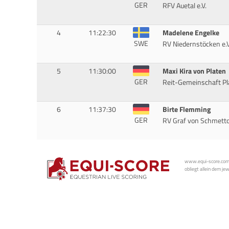
GER
RFV Auetal e.V.
4
11:22:30
Madelene Engelke
SWE
RV Niedernstöcken e.V
5
11:30:00
Maxi Kira von Platen
GER
Reit-Gemeinschaft Pla
6
11:37:30
Birte Flemming
GER
RV Graf von Schmetto
www.equi-score.com i
obliegt allein dem je