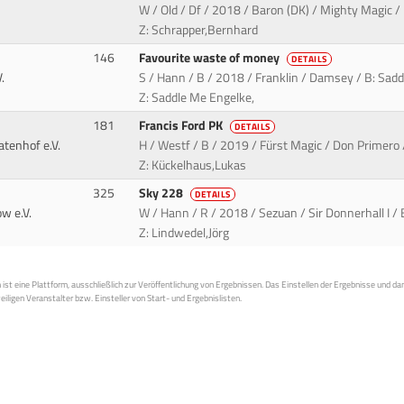
W / Old / Df / 2018 / Baron (DK) / Mighty Magic /
Z: Schrapper,Bernhard
146
Favourite waste of money
DETAILS
.
S / Hann / B / 2018 / Franklin / Damsey / B: Sa
Z: Saddle Me Engelke,
181
Francis Ford PK
DETAILS
tenhof e.V.
H / Westf / B / 2019 / Fürst Magic / Don Primero 
Z: Kückelhaus,Lukas
325
Sky 228
DETAILS
w e.V.
W / Hann / R / 2018 / Sezuan / Sir Donnerhall I / 
Z: Lindwedel,Jörg
st eine Plattform, ausschließlich zur Veröffentlichung von Ergebnissen. Das Einstellen der Ergebnisse und da
weiligen Veranstalter bzw. Einsteller von Start- und Ergebnislisten.