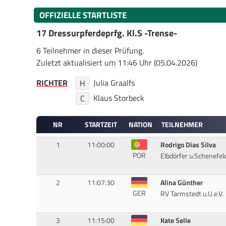
OFFIZIELLE STARTLISTE
17 Dressurpferdeprfg. Kl.S -Trense-
6 Teilnehmer in dieser Prüfung.
Zuletzt aktualisiert um 11:46 Uhr (05.04.2026)
RICHTER
Julia Graalfs
H
Klaus Storbeck
C
NR
STARTZEIT
NATION
TEILNEHMER
1
11:00:00
Rodrigo Dias Silva
POR
Elbdörfer u.Schenefeld
2
11:07:30
Alina Günther
GER
RV Tarmstedt u.U.e.V.
3
11:15:00
Kate Selle