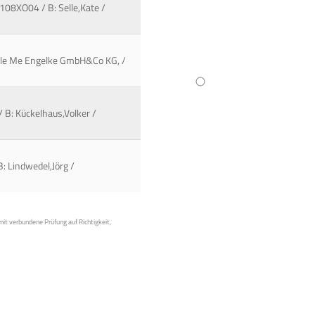
 108XO04 / B: Selle,Kate /
ddle Me Engelke GmbH&Co KG, /
/ B: Kückelhaus,Volker /
B: Lindwedel,Jörg /
mit verbundene Prüfung auf Richtigkeit,