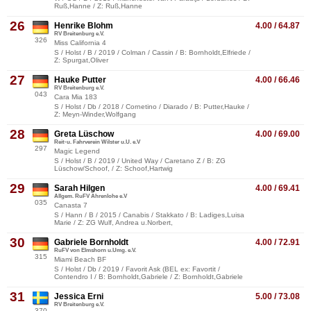
Ruß,Hanne / Z: Ruß,Hanne
26
Henrike Blohm
4.00 / 64.87
RV Breitenburg e.V.
326
Miss California 4
S / Holst / B / 2019 / Colman / Cassin / B: Bornholdt,Elfriede /
Z: Spurgat,Oliver
27
Hauke Putter
4.00 / 66.46
RV Breitenburg e.V.
043
Cara Mia 183
S / Holst / Db / 2018 / Cornetino / Diarado / B: Putter,Hauke /
Z: Meyn-Winder,Wolfgang
28
Greta Lüschow
4.00 / 69.00
Reit-u. Fahrverein Wilster u.U. e.V
297
Magic Legend
S / Holst / B / 2019 / United Way / Caretano Z / B: ZG
Lüschow/Schoof, / Z: Schoof,Hartwig
29
Sarah Hilgen
4.00 / 69.41
Allgem. RuFV Ahrenlohe e.V
035
Canasta 7
S / Hann / B / 2015 / Canabis / Stakkato / B: Ladiges,Luisa
Marie / Z: ZG Wulf, Andrea u.Norbert,
30
Gabriele Bornholdt
4.00 / 72.91
RuFV von Elmshorn u.Umg. e.V.
315
Miami Beach BF
S / Holst / Db / 2019 / Favorit Ask (BEL ex: Favortit /
Contendro I / B: Bornholdt,Gabriele / Z: Bornholdt,Gabriele
31
Jessica Erni
5.00 / 73.08
RV Breitenburg e.V.
370