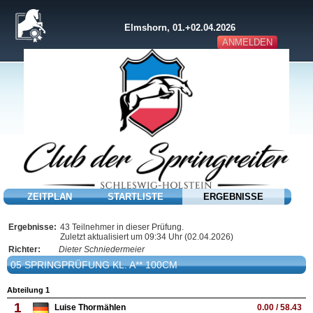
Elmshorn, 01.+02.04.2026
ANMELDEN
ZEITPLAN
STARTLISTE
ERGEBNISSE
Ergebnisse:
43 Teilnehmer in dieser Prüfung.
Zuletzt aktualisiert um 09:34 Uhr (02.04.2026)
Richter:
Dieter Schniedermeier
05 SPRINGPRÜFUNG KL. A** 100CM
Abteilung 1
1
Luise Thormählen
0.00 / 58.43