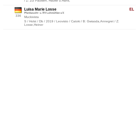
/ Z: ZG Paulsen, Hauke u.Hans,
Luisa Marie Losse
EL
Pferdezucht- u. RV Luhmühlen e.V.
336
Muckivista
S / Holst / Db / 2019 / Leovisto / Catoki / B: Gwiasda,Annegret / Z:
Losse,Heiner