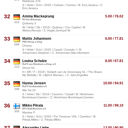
Noblesse 274
S / Holst / Schi / 2020 / Colman / Cantos / B: Erni,Jessica / Z:
Erni,Jessica
32
Amina Mackeprang
5.00 / 76.02
RV Am Wittensee
424
Quiberry 3
W / Holst / Db / 2019 / Quibery / Con Capitol / B:
Weber,Renate / Z: Hügle,Gerhard W.
33
Mattis Johannsen
6.00 / 77.81
PSG Hörup u.Umg.
099
Chrizzy
S / Holst / Schi / 2020 / Casall / Corrado I / B:
Johannsen,Stephan / Z: Johannsen,Max-Hermann
34
Louisa Schulze
8.00 / 67.81
RuFV von Elmshorn u.Umg. e.V.
210
Ghost 54
H / DR / F / 2018 / Goliath van de Groenweg SL / The Braes
My Mobility / B: Lillyhof Wacken, / Z: Jahr,Angelika
35
Hanna Jensen
10.00 / 94.91
RuFV Großenwiehe e.V.
298
Mai Tai 20
S / Holst / Db / 2019 / Caracho / Casall / B: Hinrichsen-
Bockmeyer,Carmen / Z: Hinrichsen-Bockmeyer,Carmen
36
Mikko Piirala
11.00 / 99.10
RFV Stall Moorhof e.V.
306
Maxima P
S / Holst / Schi / 2020 / For Treasure VDL / Caretino / B:
Piirala,Mikko / Z: Piirala,Mikko
37
Alexander Liebe
13.00 / 90.90