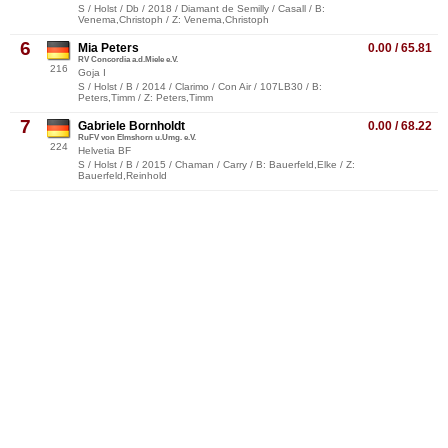
S / Holst / Db / 2018 / Diamant de Semilly / Casall / B:
Venema,Christoph / Z: Venema,Christoph
6
Mia Peters
0.00 / 65.81
RV Concordia a.d.Miele e.V.
216
Goja I
S / Holst / B / 2014 / Clarimo / Con Air / 107LB30 / B:
Peters,Timm / Z: Peters,Timm
7
Gabriele Bornholdt
0.00 / 68.22
RuFV von Elmshorn u.Umg. e.V.
224
Helvetia BF
S / Holst / B / 2015 / Chaman / Carry / B: Bauerfeld,Elke / Z:
Bauerfeld,Reinhold