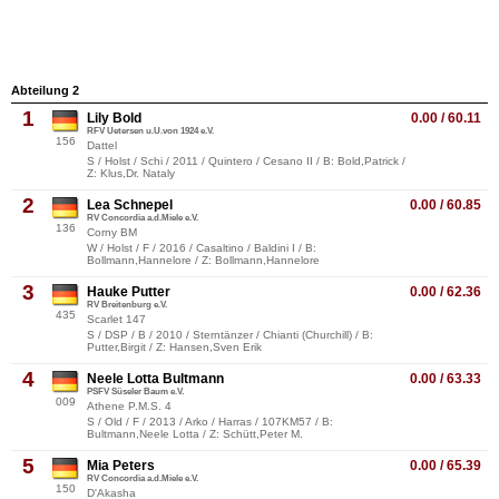
Abteilung 2
1
Lily Bold
0.00 / 60.11
RFV Uetersen u.U.von 1924 e.V.
156
Dattel
S / Holst / Schi / 2011 / Quintero / Cesano II / B: Bold,Patrick /
Z: Klus,Dr. Nataly
2
Lea Schnepel
0.00 / 60.85
RV Concordia a.d.Miele e.V.
136
Corny BM
W / Holst / F / 2016 / Casaltino / Baldini I / B:
Bollmann,Hannelore / Z: Bollmann,Hannelore
3
Hauke Putter
0.00 / 62.36
RV Breitenburg e.V.
435
Scarlet 147
S / DSP / B / 2010 / Sterntänzer / Chianti (Churchill) / B:
Putter,Birgit / Z: Hansen,Sven Erik
4
Neele Lotta Bultmann
0.00 / 63.33
PSFV Süseler Baum e.V.
009
Athene P.M.S. 4
S / Old / F / 2013 / Arko / Harras / 107KM57 / B:
Bultmann,Neele Lotta / Z: Schütt,Peter M.
5
Mia Peters
0.00 / 65.39
RV Concordia a.d.Miele e.V.
150
D'Akasha