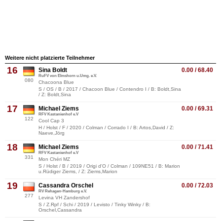
Weitere nicht platzierte Teilnehmer
16
Sina Boldt
0.00 / 68.40
RuFV von Elmshorn u.Umg. e.V.
080
Chacoona Blue
S / OS / B / 2017 / Chacoon Blue / Contendro I / B: Boldt,Sina
/ Z: Boldt,Sina
17
Michael Ziems
0.00 / 69.31
RFV Kastanienhof e.V
122
Cool Cap 3
H / Holst / F / 2020 / Colman / Corrado I / B: Artos,David / Z:
Naeve,Jörg
18
Michael Ziems
0.00 / 71.41
RFV Kastanienhof e.V
331
Mon Chéri MZ
S / Holst / B / 2019 / Origi d'O / Colman / 109NE51 / B: Marion
u.Rüdiger Ziems, / Z: Ziems,Marion
19
Cassandra Orschel
0.00 / 72.03
RV Rehagen-Hamburg e.V.
277
Levina VH Zandershof
S / Z.Rpf / Schi / 2019 / Levisto / Tinky Winky / B:
Orschel,Cassandra