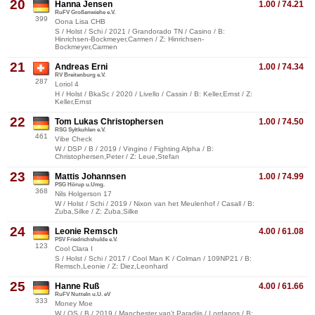
20
Hanna Jensen
1.00 / 74.21
RuFV Großenwiehe e.V.
399
Oona Lisa CHB
S / Holst / Schi / 2021 / Grandorado TN / Casino / B:
Hinrichsen-Bockmeyer,Carmen / Z: Hinrichsen-
Bockmeyer,Carmen
21
Andreas Erni
1.00 / 74.34
RV Breitenburg e.V.
287
Loriol 4
H / Holst / BkaSc / 2020 / Livello / Cassin / B: Keller,Ernst / Z:
Keller,Ernst
22
Tom Lukas Christophersen
1.00 / 74.50
RSG Syltkuhlen e.V.
461
Vibe Check
W / DSP / B / 2019 / Vingino / Fighting Alpha / B:
Christophersen,Peter / Z: Leue,Stefan
23
Mattis Johannsen
1.00 / 74.99
PSG Hörup u.Umg.
368
Nils Holgerson 17
W / Holst / Schi / 2019 / Nixon van het Meulenhof / Casall / B:
Zuba,Silke / Z: Zuba,Silke
24
Leonie Remsch
4.00 / 61.08
PSV Friedrichshulde e.V.
123
Cool Clara I
S / Holst / Schi / 2017 / Cool Man K / Colman / 109NP21 / B:
Remsch,Leonie / Z: Diez,Leonhard
25
Hanne Ruß
4.00 / 61.66
RuFV Nutteln u.U. eV
333
Money Moe
W / OS / B / 2019 / Manchester van't Paradijs / Lordanos / B: