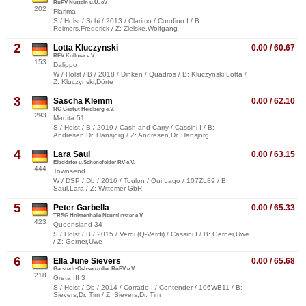
RuFV Nutteln u.U. eV
202
Flarima
S / Holst / Schi / 2013 / Clarimo / Corofino I / B:
Reimers,Frederick / Z: Zielske,Wolfgang
2
Lotta Kluczynski
0.00 / 60.67
RFV Kollmar e.V.
153
Dalippo
W / Holst / B / 2018 / Dinken / Quadros / B: Kluczynski,Lotta /
Z: Kluczynski,Dörte
3
Sascha Klemm
0.00 / 62.10
RG Gestüt Heidberg e.V.
293
Madita 51
S / Holst / B / 2019 / Cash and Carry / Cassini I / B:
Andresen,Dr. Hansjörg / Z: Andresen,Dr. Hansjörg
4
Lara Saul
0.00 / 63.15
Elbdörfer u.Schenefelder RV e.V.
444
Townsend
W / DSP / Db / 2016 / Toulon / Qui Lago / 107ZL89 / B:
Saul,Lara / Z: Wittemer GbR,
5
Peter Garbella
0.00 / 65.33
TRSG Holstenhalle Neumünster e.V.
423
Queensland 34
S / Holst / B / 2015 / Verdi (Q-Verdi) / Cassini I / B: Gerner,Uwe
/ Z: Gerner,Uwe
6
Ella June Sievers
0.00 / 65.68
Garstedt-Ochsenzoller RuFV e.V.
218
Greta III 3
S / Holst / Db / 2014 / Corrado I / Contender / 106WB11 / B:
Sievers,Dr. Tim / Z: Sievers,Dr. Tim