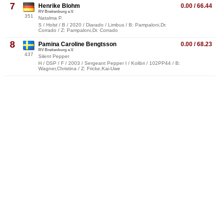
7
Henrike Blohm
0.00 / 66.44
RV Breitenburg e.V.
351
Natalma P.
S / Holst / B / 2020 / Diarado / Limbus / B: Pampaloni,Dr.
Corrado / Z: Pampaloni,Dr. Corrado
8
Pamina Caroline Bengtsson
0.00 / 68.23
RV Breitenburg e.V.
437
Silent Pepper
H / DSP / F / 2003 / Sergeant Pepper I / Kolibri / 102PP44 / B:
Wagner,Christina / Z: Fricke,Kai-Uwe