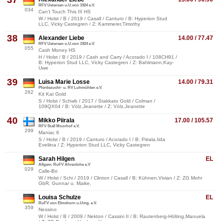
RFV Uetersen u.U.von 1924 e.V.
034
Can't Touch This III HS
W / Holst / B / 2019 / Casall / Canturo / B: Hyperion Stud
LLC, Vicky Castegren / Z: Kammerer,Timothy
38
Alexander Liebe
14.00 / 77.47
RFV Uetersen u.U.von 1924 e.V.
055
Cash Money HS
H / Holst / B / 2019 / Cash and Carry / Acorado I / 108CH91 /
B: Hyperion Stud LLC, Vicky Castegren / Z: Bahlmann,Kay-
Uwe
39
Luisa Marie Losse
14.00 / 79.31
Pferdezucht- u. RV Luhmühlen e.V.
262
Kit Kat Gold
S / Holst / Schwb / 2017 / Stakkato Gold / Colman /
109QX04 / B: Völz,Jeanette / Z: Völz,Jeanette
40
Mikko Piirala
17.00 / 105.57
RFV Stall Moorhof e.V.
299
Maniac 6
S / Holst / B / 2019 / Canturo / Acorado I / B: Piirala,Iida
Eveliina / Z: Hyperion Stud LLC, Vicky Castegren
Sarah Hilgen
EL
Allgem. RuFV Ahrenlohe e.V
029
Calle-Bo
W / Holst / Schi / 2019 / Clinton / Casall / B: Kühnen,Vivian / Z: ZG Mohr
GbR, Gunnar u. Maike,
Louisa Schulze
EL
RuFV von Elmshorn u.Umg. e.V.
359
Nessino
W / Holst / B / 2009 / Nekton / Cassini II / B: Rautenberg-Hölting,Manuela